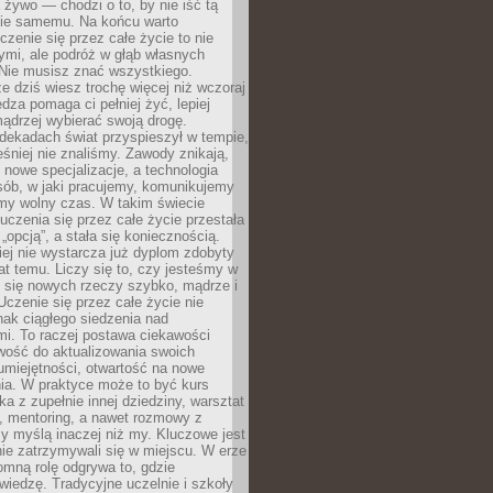
 żywo — chodzi o to, by nie iść tą
nie samemu. Na końcu warto
uczenie się przez całe życie to nie
ymi, ale podróż w głąb własnych
 Nie musisz znać wszystkiego.
e dziś wiesz trochę więcej niż wczoraj
edza pomaga ci pełniej żyć, lepiej
ądrzej wybierać swoją drogę.
dekadach świat przyspieszył w tempie,
śniej nie znaliśmy. Zawody znikają,
ę nowe specjalizacje, a technologia
sób, w jaki pracujemy, komunikujemy
amy wolny czas. W takim świecie
uczenia się przez całe życie przestała
„opcją”, a stała się koniecznością.
ej nie wystarcza już dyplom zdobyty
lat temu. Liczy się to, czy jesteśmy w
ć się nowych rzeczy szybko, mądrze i
Uczenie się przez całe życie nie
ak ciągłego siedzenia nad
i. To raczej postawa ciekawości
wość do aktualizowania swoich
umiejętności, otwartość na nowe
ia. W praktyce może to być kurs
ka z zupełnie innej dziedziny, warsztat
 mentoring, a nawet rozmowy z
zy myślą inaczej niż my. Kluczowe jest
ie zatrzymywali się w miejscu. W erze
omną rolę odgrywa to, gdzie
iedzę. Tradycyjne uczelnie i szkoły