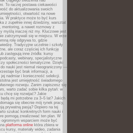
ak ciągłego siedzenia nad
i. To raczej postawa ciekawości
wość do aktualizowania swoich
umiejętności, otwartość na nowe
ia. W praktyce może to być kurs
ka z zupełnie innej dziedziny, warsztat
 mentoring, a nawet rozmowy z
zy myślą inaczej niż my. Kluczowe jest
ie zatrzymywali się w miejscu. W erze
omną rolę odgrywa to, gdzie
iedzę. Tradycyjne uczelnie i szkoły
ne, ale coraz częściej ich funkcję
lub zastępują inne źródła: kursy
 podcasty, webinary, specjalistyczne
czy społeczności tematyczne. Dzięki
do nauki jest niemal nieograniczony —
zestaje być brak informacji, a
jej nadmiar i konieczność selekcji.
istotna jest umiejętność świadomego
własnego rozwoju. Zanim zapiszesz się
urs, warto zadać sobie kilka pytań: w
ku chcę się rozwijać? Jakie
 będą mi potrzebne za 3–5 lat? Jakich
 domaga się obecnie mój rynek pracy,
oją prywatną pasją? Dopiero na tej
rto szukać konkretnych form nauki i
óre pomogą zrealizować ten plan. W
e ogromnym wsparciem może być
ana
platforma online
która zbiera w
cu kursy, materiały wideo, zadania