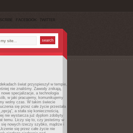
SCRIBE
FACEBOOK
TWITTER
dekadach świat przyspieszył w tempie,
śniej nie znaliśmy. Zawody znikają,
ę nowe specjalizacje, a technologia
sób, w jaki pracujemy, komunikujemy
amy wolny czas. W takim świecie
uczenia się przez całe życie przestała
„opcją”, a stała się koniecznością.
ej nie wystarcza już dyplom zdobyty
lat temu. Liczy się to, czy jesteśmy w
ć się nowych rzeczy szybko, mądrze i
Uczenie się przez całe życie nie