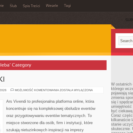
rie
Wesele
Tagi
Ślub
Spis Treści
SUB
hleba’ Category
KI
W ostatnich 
którego wcze
TRENDY
 2026
MOŻLIWOŚĆ KOMENTOWANIA
ZOSTAŁA WYŁĄCZONA
pojawiają si
I
NOWINKI
zmienia spo
Ars Vivendi to profesjonalna platforma online, która
się i spędz
umiejętność 
koncentruje się na kompleksowej obsłudze eventów
być ciekawą 
Coraz części
oraz przygotowywaniu eventów tematycznych. To
kilkanaście 
miejsce stworzone dla osób, firm i instytucji, które
stanie uczy
skutecznie. 
szukają nietuzinkowych inspiracji na imprezy