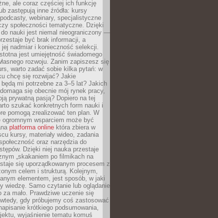
ne, ale coraz częściej ich funkcję
lub zastępują inne źródła: kursy
 podcasty, webinary, specjalistyczne
czy społeczności tematyczne. Dzięki
do nauki jest niemal nieograniczony —
zestaje być brak informacji, a
jej nadmiar i konieczność selekcji.
istotna jest umiejętność świadomego
własnego rozwoju. Zanim zapiszesz się
urs, warto zadać sobie kilka pytań: w
ku chcę się rozwijać? Jakie
 będą mi potrzebne za 3–5 lat? Jakich
 domaga się obecnie mój rynek pracy,
oją prywatną pasją? Dopiero na tej
rto szukać konkretnych form nauki i
óre pomogą zrealizować ten plan. W
e ogromnym wsparciem może być
ana
platforma online
która zbiera w
cu kursy, materiały wideo, zadania
społeczność oraz narzędzia do
stępów. Dzięki niej nauka przestaje
znym „skakaniem po filmikach na
 staje się uporządkowanym procesem z
onym celem i strukturą. Kolejnym,
janym elementem, jest sposób, w jaki
y wiedzę. Samo czytanie lub oglądanie
o za mało. Prawdziwe uczenie się
 wtedy, gdy próbujemy coś zastosować
napisanie krótkiego podsumowania,
ojektu, wyjaśnienie tematu komuś