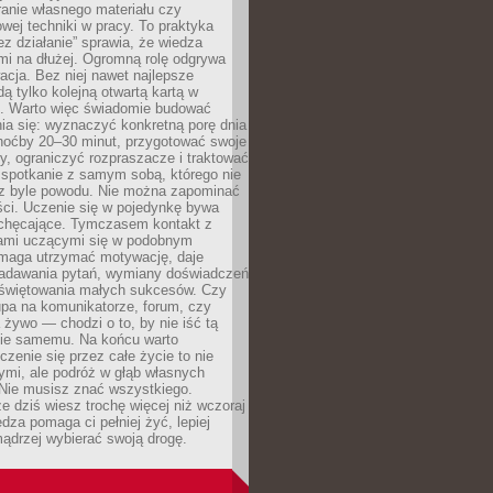
anie własnego materiału czy
wej techniki w pracy. To praktyka
ez działanie” sprawia, że wiedza
mi na dłużej. Ogromną rolę odgrywa
cja. Bez niej nawet najlepsze
dą tylko kolejną otwartą kartą w
e. Warto więc świadomie budować
ia się: wyznaczyć konkretną porę dnia
choćby 20–30 minut, przygotować swoje
y, ograniczyć rozpraszacze i traktować
 spotkanie z samym sobą, którego nie
z byle powodu. Nie można zapominać
ści. Uczenie się w pojedynkę bywa
iechęcające. Tymczasem kontakt z
ami uczącymi się w podobnym
maga utrzymać motywację, daje
adawania pytań, wymiany doświadczeń
 świętowania małych sukcesów. Czy
upa na komunikatorze, forum, czy
 żywo — chodzi o to, by nie iść tą
nie samemu. Na końcu warto
uczenie się przez całe życie to nie
ymi, ale podróż w głąb własnych
 Nie musisz znać wszystkiego.
e dziś wiesz trochę więcej niż wczoraj
edza pomaga ci pełniej żyć, lepiej
ądrzej wybierać swoją drogę.