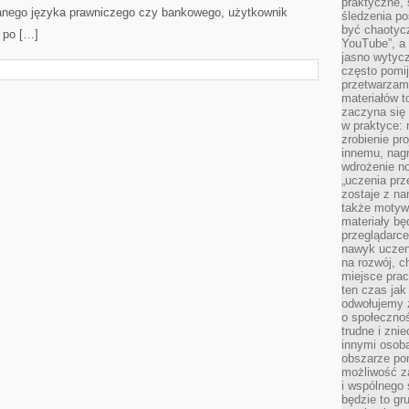
praktyczne, 
nego języka prawniczego czy bankowego, użytkownik
śledzenia po
być chaotyc
 po […]
YouTube”, a
jasno wytycz
często pomi
przetwarzam
materiałów t
zaczyna się
w praktyce: 
zrobienie pr
innemu, nagr
wdrożenie no
„uczenia prz
zostaje z na
także motywa
materiały bę
przeglądarc
nawyk uczen
na rozwój, 
miejsce prac
ten czas jak
odwołujemy 
o społeczno
trudne i zn
innymi osob
obszarze po
możliwość z
i wspólnego
będzie to gr