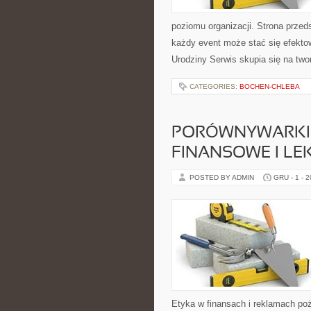
poziomu organizacji. Strona przed
każdy event może stać się efekto
Urodziny Serwis skupia się na tw
CATEGORIES:
BOCHEN-CHLEBA
PORÓWNYWARKI 
FINANSOWE I LEK
POSTED BY ADMIN
GRU - 1 - 
Etyka w finansach i reklamach po