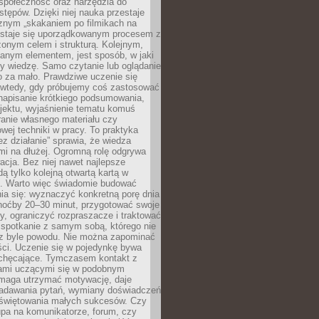
społeczność oraz narzędzia do
stępów. Dzięki niej nauka przestaje
znym „skakaniem po filmikach na
 staje się uporządkowanym procesem z
onym celem i strukturą. Kolejnym,
janym elementem, jest sposób, w jaki
y wiedzę. Samo czytanie lub oglądanie
o za mało. Prawdziwe uczenie się
 wtedy, gdy próbujemy coś zastosować
napisanie krótkiego podsumowania,
ojektu, wyjaśnienie tematu komuś
anie własnego materiału czy
wej techniki w pracy. To praktyka
ez działanie” sprawia, że wiedza
mi na dłużej. Ogromną rolę odgrywa
cja. Bez niej nawet najlepsze
dą tylko kolejną otwartą kartą w
e. Warto więc świadomie budować
ia się: wyznaczyć konkretną porę dnia
choćby 20–30 minut, przygotować swoje
y, ograniczyć rozpraszacze i traktować
 spotkanie z samym sobą, którego nie
z byle powodu. Nie można zapominać
ści. Uczenie się w pojedynkę bywa
iechęcające. Tymczasem kontakt z
ami uczącymi się w podobnym
maga utrzymać motywację, daje
adawania pytań, wymiany doświadczeń
 świętowania małych sukcesów. Czy
upa na komunikatorze, forum, czy