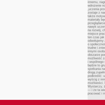
innemu, nagr
wdrożenie no
„uczenia prz
zostaje z na
także motywa
materiały bę
przeglądarc
nawyk uczen
na rozwój, 
miejsce prac
ten czas jak
odwołujemy 
o społeczno
trudne i zn
innymi osob
obszarze po
możliwość z
i wspólnego
będzie to gr
spotkania na
drogą zupeł
podkreślić: 
wyścig z inn
możliwości.
Wystarczy, ż
— i że ta wi
pracować i m