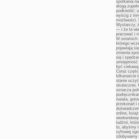
spotkania na
drogą zupeł
podkreślić: 
wyścig z inn
możliwości.
Wystarczy, ż
— i że ta wi
pracować i m
W ostatnich 
którego wcze
pojawiają si
zmienia spo
się i spędz
umiejętność 
być ciekawą 
Coraz części
kilkanaście 
stanie uczy
skutecznie. 
oznacza jedn
podręcznikam
świata, goto
przekonań i 
doświadczen
online, książ
weekendowy,
ludźmi, któr
to, abyśmy n
cyfrowej ogr
zdobywamy w