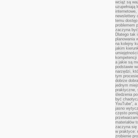
wciąż są waż
uzupełniają 
internetowe,
newslettery 
temu dostęp 
problemem pr
zaczyna być 
Dlatego tak 
planowania 
na kolejny k
jakim kierun
umiejętności
kompetencji
a jakie są m
podstawie wa
narzędzi, kt
tym procesi
dobrze dobr
jednym miejs
praktyczne, 
śledzenia po
być chaotyc
YouTube”, a
jasno wytycz
często pomi
przetwarzam
materiałów t
zaczyna się
w praktyce: 
zrobienie pr