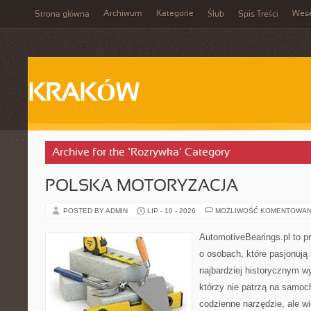
Archiwum
Kategorie
Wes
Strona główna
Ślub
Spis Treści
KRAKÓW
Archive for the ‘Rozrywka’ Category
POLSKA MOTORYZACJA
POSTED BY ADMIN
LIP - 10 - 2026
MOŻLIWOŚĆ KOMENTOWAN
AutomotiveBearings.pl to p
o osobach, które pasjonują 
najbardziej historycznym wy
którzy nie patrzą na samoc
codzienne narzędzie, ale w