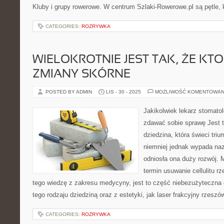
Kluby i grupy rowerowe. W centrum Szlaki-Rowerowe.pl są pętle,
CATEGORIES:
ROZRYWKA
WIELOKROTNIE JEST TAK, ŻE KT
ZMIANY SKÓRNE
POSTED BY ADMIN
LIS - 30 - 2025
MOŻLIWOŚĆ KOMENTOWAN
Jakikolwiek lekarz stomatol
zdawać sobie sprawę Jest 
dziedzina, która świeci triu
niemniej jednak wypada naz
odniosła ona duży rozwój. 
termin usuwanie cellulitu r
tego wiedzę z zakresu medycyny, jest to część niebezużyteczna 
tego rodzaju dziedziną oraz z estetyki, jak laser frakcyjny rzeszów
CATEGORIES:
ROZRYWKA