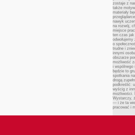
zostaje z na
także motywa
materiały bę
przeglądarc
nawyk uczen
na rozwój, 
miejsce prac
ten czas jak
odwołujemy 
o społeczno
trudne i zn
innymi osob
obszarze po
możliwość z
i wspólnego
będzie to gr
spotkania na
drogą zupeł
podkreślić: 
wyścig z inn
możliwości.
Wystarczy, ż
— i że ta wi
pracować i m