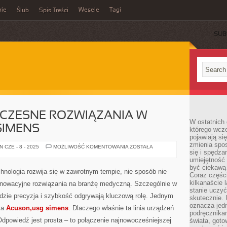
rie
Wesele
Tagi
Ślub
Spis Treści
SUB
CZESNE ROZWIĄZANIA W
W ostatnich 
SIMENS
którego wcze
pojawiają si
zmienia spo
ACUSON
 CZE - 8 - 2025
MOŻLIWOŚĆ KOMENTOWANIA
ZOSTAŁA
się i spędz
–
NOWOCZESNE
umiejętność 
ROZWIĄZANIA
być ciekawą 
W
hnologia rozwija się w zawrotnym tempie, nie sposób nie
DZIEDZINIE
Coraz części
USG
kilkanaście 
nnowacyjne rozwiązania na branżę medyczną. Szczególnie w
SIMENS
stanie uczy
gdzie precyzja i szybkość odgrywają kluczową rolę. Jednym
skutecznie. 
oznacza jedn
rka
Acuson,usg simens
. Dlaczego właśnie ta linia urządzeń
podręcznikam
dpowiedź jest prosta – to połączenie najnowocześniejszej
świata, goto