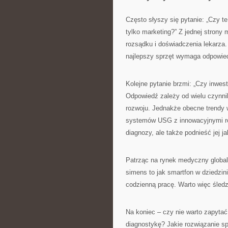
Często słyszy się pytanie: „Czy t
tylko marketing?” Z jednej strony
rozsądku i doświadczenia lekarza.
najlepszy sprzęt wymaga odpowied
Kolejne pytanie brzmi: „Czy inwes
Odpowiedź zależy od wielu czynni
rozwoju. Jednakże obecne trendy 
systemów USG z innowacyjnymi ro
diagnozy, ale także podnieść jej ja
Patrząc na rynek medyczny global
simens to jak smartfon w dziedzin
codzienną pracę. Warto więc śledz
Na koniec – czy nie warto zapytać
diagnostykę? Jakie rozwiązanie sp