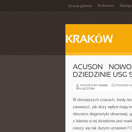
Archiwum
Katego
Strona główna
KRAKÓW
ACUSON – NOWO
DZIEDZINIE USG 
POSTED BY ADMIN
POSTED ON
WYŁĄCZONA
W dzisiejszych czasach, kiedy tec
zauważyć, jak duży wpływ mają i
obszarze diagnostyki obrazowej, 
z liderów w tej dziedzinie jest ma
cieszy się tak dużym uznaniem? O