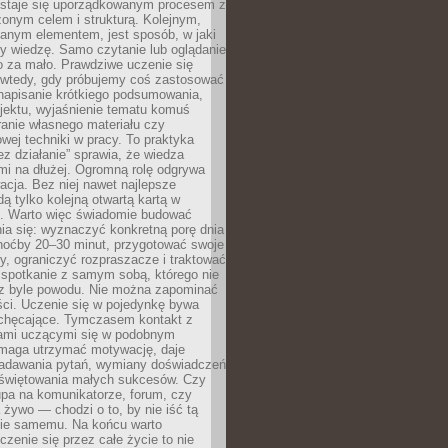
 staje się uporządkowanym procesem z
onym celem i strukturą. Kolejnym,
janym elementem, jest sposób, w jaki
y wiedzę. Samo czytanie lub oglądanie
o za mało. Prawdziwe uczenie się
 wtedy, gdy próbujemy coś zastosować
napisanie krótkiego podsumowania,
ojektu, wyjaśnienie tematu komuś
anie własnego materiału czy
wej techniki w pracy. To praktyka
ez działanie” sprawia, że wiedza
mi na dłużej. Ogromną rolę odgrywa
cja. Bez niej nawet najlepsze
dą tylko kolejną otwartą kartą w
e. Warto więc świadomie budować
ia się: wyznaczyć konkretną porę dnia
choćby 20–30 minut, przygotować swoje
y, ograniczyć rozpraszacze i traktować
 spotkanie z samym sobą, którego nie
z byle powodu. Nie można zapominać
ści. Uczenie się w pojedynkę bywa
iechęcające. Tymczasem kontakt z
ami uczącymi się w podobnym
maga utrzymać motywację, daje
adawania pytań, wymiany doświadczeń
 świętowania małych sukcesów. Czy
upa na komunikatorze, forum, czy
 żywo — chodzi o to, by nie iść tą
nie samemu. Na końcu warto
uczenie się przez całe życie to nie