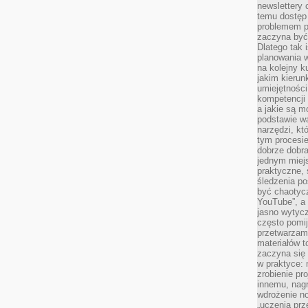
newslettery 
temu dostęp 
problemem pr
zaczyna być 
Dlatego tak 
planowania 
na kolejny k
jakim kierun
umiejętności
kompetencji
a jakie są m
podstawie wa
narzędzi, kt
tym procesi
dobrze dobr
jednym miejs
praktyczne, 
śledzenia po
być chaotyc
YouTube”, a
jasno wytycz
często pomi
przetwarzam
materiałów t
zaczyna się
w praktyce: 
zrobienie pr
innemu, nagr
wdrożenie no
„uczenia prz