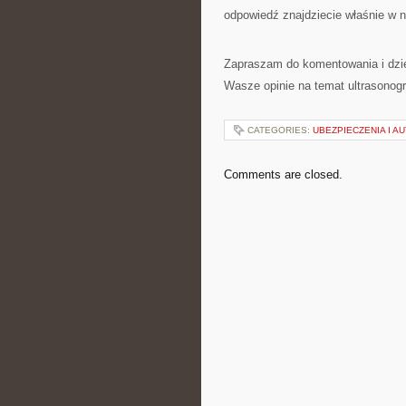
odpowiedź znajdziecie właśnie w 
Zapraszam do komentowania i dzie
Wasze opinie na temat ultrasonogr
CATEGORIES:
UBEZPIECZENIA I 
Comments are closed.