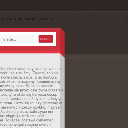
SCRIBE
FACEBOOK
TWITTER
dekadach świat przyspieszył w tempie,
śniej nie znaliśmy. Zawody znikają,
ę nowe specjalizacje, a technologia
sób, w jaki pracujemy, komunikujemy
amy wolny czas. W takim świecie
uczenia się przez całe życie przestała
„opcją”, a stała się koniecznością.
ej nie wystarcza już dyplom zdobyty
lat temu. Liczy się to, czy jesteśmy w
ć się nowych rzeczy szybko, mądrze i
Uczenie się przez całe życie nie
ak ciągłego siedzenia nad
i. To raczej postawa ciekawości
wość do aktualizowania swoich