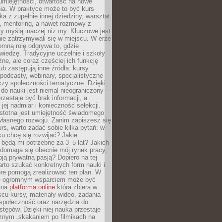
umiejętności, otwartość na nowe
ia. W praktyce może to być kurs
ka z zupełnie innej dziedziny, warsztat
 mentoring, a nawet rozmowy z
zy myślą inaczej niż my. Kluczowe jest
ie zatrzymywali się w miejscu. W erze
omną rolę odgrywa to, gdzie
iedzę. Tradycyjne uczelnie i szkoły
ne, ale coraz częściej ich funkcję
lub zastępują inne źródła: kursy
 podcasty, webinary, specjalistyczne
czy społeczności tematyczne. Dzięki
do nauki jest niemal nieograniczony —
zestaje być brak informacji, a
jej nadmiar i konieczność selekcji.
istotna jest umiejętność świadomego
własnego rozwoju. Zanim zapiszesz się
urs, warto zadać sobie kilka pytań: w
ku chcę się rozwijać? Jakie
 będą mi potrzebne za 3–5 lat? Jakich
 domaga się obecnie mój rynek pracy,
oją prywatną pasją? Dopiero na tej
rto szukać konkretnych form nauki i
óre pomogą zrealizować ten plan. W
e ogromnym wsparciem może być
ana
platforma online
która zbiera w
cu kursy, materiały wideo, zadania
społeczność oraz narzędzia do
stępów. Dzięki niej nauka przestaje
znym „skakaniem po filmikach na