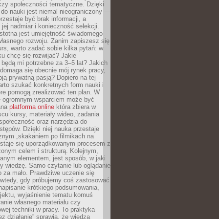
czy społeczności tematyczne. Dzięki
do nauki jest niemal nieograniczony —
zestaje być brak informacji, a
jej nadmiar i konieczność selekcji.
istotna jest umiejętność świadomego
własnego rozwoju. Zanim zapiszesz się
urs, warto zadać sobie kilka pytań: w
ku chcę się rozwijać? Jakie
 będą mi potrzebne za 3–5 lat? Jakich
 domaga się obecnie mój rynek pracy,
oją prywatną pasją? Dopiero na tej
rto szukać konkretnych form nauki i
óre pomogą zrealizować ten plan. W
e ogromnym wsparciem może być
ana
platforma online
która zbiera w
cu kursy, materiały wideo, zadania
społeczność oraz narzędzia do
stępów. Dzięki niej nauka przestaje
znym „skakaniem po filmikach na
 staje się uporządkowanym procesem z
onym celem i strukturą. Kolejnym,
janym elementem, jest sposób, w jaki
y wiedzę. Samo czytanie lub oglądanie
o za mało. Prawdziwe uczenie się
 wtedy, gdy próbujemy coś zastosować
napisanie krótkiego podsumowania,
ojektu, wyjaśnienie tematu komuś
anie własnego materiału czy
wej techniki w pracy. To praktyka
ez działanie” sprawia, że wiedza