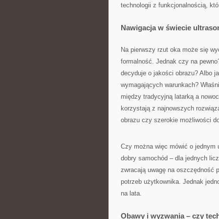
technologii z funkcjonalnością, kt
Nawigacja w świecie ultraso
Na pierwszy rzut oka może się w
formalność. Jednak czy na pewno?
decyduje o jakości obrazu? Albo j
wymagających warunkach? Właśnie
między tradycyjną latarką a nowoc
korzystają z najnowszych rozwiąz
obrazu czy szerokie możliwości d
Czy można więc mówić o jednym u
dobry samochód – dla jednych liczy
zwracają uwagę na oszczędność pa
potrzeb użytkownika. Jednak jedn
na lata.
Obawy i wyzwania – czy tech