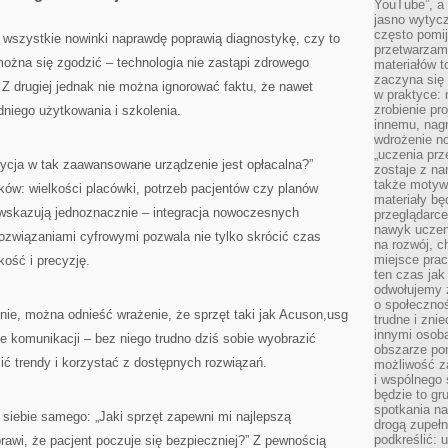
YouTube”, a
jasno wytycz
często pomi
e wszystkie nowinki naprawdę poprawią diagnostykę, czy to
przetwarzam
 można się zgodzić – technologia nie zastąpi zdrowego
materiałów t
zaczyna się
 Z drugiej jednak nie można ignorować faktu, że nawet
w praktyce: 
zrobienie pr
niego użytkowania i szkolenia.
innemu, nagr
wdrożenie no
„uczenia prz
tycja w tak zaawansowane urządzenie jest opłacalna?”
zostaje z na
także motywa
ków: wielkości placówki, potrzeb pacjentów czy planów
materiały bę
wskazują jednoznacznie – integracja nowoczesnych
przeglądarc
nawyk uczen
związaniami cyfrowymi pozwala nie tylko skrócić czas
na rozwój, 
miejsce prac
kość i precyzję.
ten czas jak
odwołujemy 
o społeczno
nie, można odnieść wrażenie, że sprzęt taki jak Acuson,usg
trudne i zn
innymi osob
ie komunikacji – bez niego trudno dziś sobie wyobrazić
obszarze po
ić trendy i korzystać z dostępnych rozwiązań.
możliwość z
i wspólnego
będzie to gr
spotkania na
 siebie samego: „Jaki sprzęt zapewni mi najlepszą
drogą zupeł
podkreślić: 
rawi, że pacjent poczuje się bezpieczniej?” Z pewnością