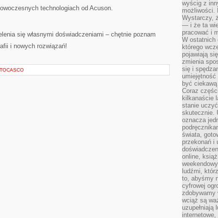
wyścig z inn
nowoczesnych technologiach od Acuson.
możliwości.
Wystarczy, ż
— i że ta wi
pracować i m
lenia się własnymi doświadczeniami – chętnie poznam
W ostatnich 
afii i nowych rozwiązań!
którego wcze
pojawiają si
zmienia spo
się i spędz
AUTOCASCO
umiejętność 
być ciekawą 
Coraz części
kilkanaście 
stanie uczy
skutecznie. 
oznacza jedn
podręcznikam
świata, goto
przekonań i 
doświadczen
online, książ
weekendowy,
ludźmi, któr
to, abyśmy n
cyfrowej ogr
zdobywamy w
wciąż są waż
uzupełniają 
internetowe,