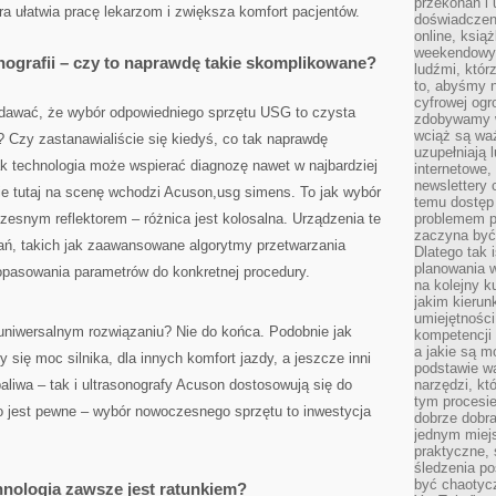
przekonań i 
óra ułatwia pracę lekarzom i zwiększa komfort pacjentów.
doświadczen
online, książ
weekendowy,
nografii – czy to naprawdę takie skomplikowane?
ludźmi, któr
to, abyśmy n
cyfrowej ogr
ydawać, że wybór odpowiedniego sprzętu USG to czysta
zdobywamy w
wciąż są waż
 Czy zastanawialiście się kiedyś, co tak naprawdę
uzupełniają 
ak technologia może wspierać diagnozę nawet w najbardziej
internetowe,
newslettery 
 tutaj na scenę wchodzi Acuson,usg simens. To jak wybór
temu dostęp 
zesnym reflektorem – różnica jest kolosalna. Urządzenia te
problemem pr
zaczyna być 
ań, takich jak zaawansowane algorytmy przetwarzania
Dlatego tak 
planowania 
opasowania parametrów do konkretnej procedury.
na kolejny k
jakim kierun
umiejętności
niwersalnym rozwiązaniu? Nie do końca. Podobnie jak
kompetencji
a jakie są m
 się moc silnika, dla innych komfort jazdy, a jeszcze inni
podstawie wa
liwa – tak i ultrasonografy Acuson dostosowują się do
narzędzi, kt
tym procesi
o jest pewne – wybór nowoczesnego sprzętu to inwestycja
dobrze dobr
jednym miejs
praktyczne, 
śledzenia po
być chaotyc
nologia zawsze jest ratunkiem?