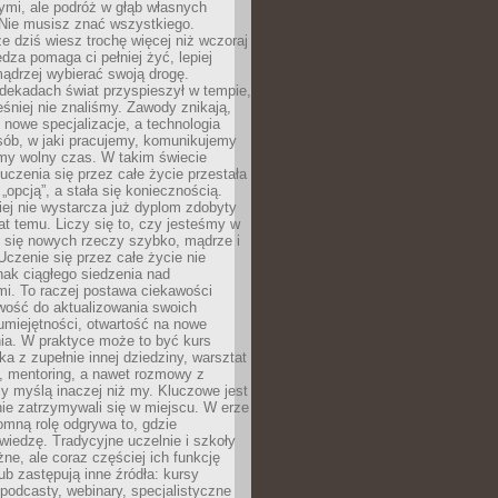
ymi, ale podróż w głąb własnych
 Nie musisz znać wszystkiego.
e dziś wiesz trochę więcej niż wczoraj
edza pomaga ci pełniej żyć, lepiej
ądrzej wybierać swoją drogę.
dekadach świat przyspieszył w tempie,
śniej nie znaliśmy. Zawody znikają,
ę nowe specjalizacje, a technologia
sób, w jaki pracujemy, komunikujemy
amy wolny czas. W takim świecie
uczenia się przez całe życie przestała
„opcją”, a stała się koniecznością.
ej nie wystarcza już dyplom zdobyty
lat temu. Liczy się to, czy jesteśmy w
ć się nowych rzeczy szybko, mądrze i
Uczenie się przez całe życie nie
ak ciągłego siedzenia nad
i. To raczej postawa ciekawości
wość do aktualizowania swoich
umiejętności, otwartość na nowe
ia. W praktyce może to być kurs
ka z zupełnie innej dziedziny, warsztat
 mentoring, a nawet rozmowy z
zy myślą inaczej niż my. Kluczowe jest
ie zatrzymywali się w miejscu. W erze
omną rolę odgrywa to, gdzie
iedzę. Tradycyjne uczelnie i szkoły
ne, ale coraz częściej ich funkcję
lub zastępują inne źródła: kursy
 podcasty, webinary, specjalistyczne