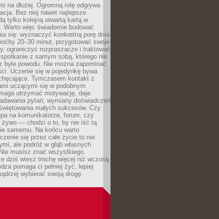
mi na dłużej. Ogromną rolę odgrywa
cja. Bez niej nawet najlepsze
dą tylko kolejną otwartą kartą w
e. Warto więc świadomie budować
ia się: wyznaczyć konkretną porę dnia
choćby 20–30 minut, przygotować swoje
y, ograniczyć rozpraszacze i traktować
 spotkanie z samym sobą, którego nie
z byle powodu. Nie można zapominać
ści. Uczenie się w pojedynkę bywa
iechęcające. Tymczasem kontakt z
ami uczącymi się w podobnym
maga utrzymać motywację, daje
adawania pytań, wymiany doświadczeń
 świętowania małych sukcesów. Czy
upa na komunikatorze, forum, czy
 żywo — chodzi o to, by nie iść tą
nie samemu. Na końcu warto
uczenie się przez całe życie to nie
ymi, ale podróż w głąb własnych
 Nie musisz znać wszystkiego.
e dziś wiesz trochę więcej niż wczoraj
edza pomaga ci pełniej żyć, lepiej
ądrzej wybierać swoją drogę.