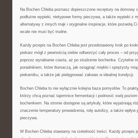
Na Bochen Chleba poznasz dopieszczone receptury na domowy ch
podłużne wypieki, nietypowe formy pieczywa, a także wypieki z 
alternatywy z innych mąk i oryginalne inspiracje, które pozwolą C
wcale nie musi być trudne.
Każdy przepis na Bochen Chleba jest przedstawiony krok po krok
piekarz mógł z pewnością siebie odtworzyć cały proces – od przy
poprzez wyrabianie ciasta, aż po studzenie bochenka. Czytelne in
poradnikiem, które tłumaczą, jak osiągnąć miękki i sprężysty mi
piekarniku, a także jak pielęgnować zakwas w idealnej kondycji.
Bochen Chleba to nie wyłącznie kolejna baza pomysłów. To prak
którzy chcą poznać tajemnice fermentacji i podnosić swój pozio
bochenkiem. Na stronie dostępne są artykuły, które wyjaśniają ró
znaczenie temperatury prowadzenia, rolę autolizy, a także wpływ 
pieczywa.
W Bochen Chleba stawiamy na rzetelność treści. Każdy przepis j