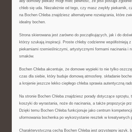
aby domowy piekarz mógł mieć pewność, że jeśli postąpi zgodnie
chleb się uda. Niezależnie od tego, czy masz zwykły piekarnik, c
na Bochen Chleba znajdziesz alternatywne rozwiązania, które zw
idealny bochen.
Strona skierowana jest zarówno do początkujących, jak i do doś
którzy szukają inspiracji. Proste chleby codzienne współistnieją 
piekarniami rzemieślniczymi, artystycznymi formami nacinania i 
smaków.
Bochen Chleba akcentuje, że domowe wypieki to nie tylko oszczęd
czas dla siebie, który buduje domową atmosferę. składanie boche
a krojenie jeszcze lekko ciepłego chleba sprawia autentyczną rad
Na stronie Bochen Chleba znajdziesz porady dotyczące sprzętu, ta
koszyki do wyrastania, noże do nacinania, a także propozycje p
Dzięki temu Bochen Chleba funkcjonuje jako centrum kompetencji
uformowania bochenka po wykorzystanie resztek w kreatywnych 
Charakterystyczną cechą Bochen Chleba jest przystępny język, 