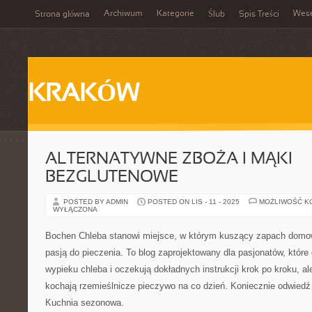
Archiwum
Kategorie
Wes
Strona główna
Ślub
Spis Treści
KRAKÓW
ALTERNATYWNE ZBOŻA I MĄKI
BEZGLUTENOWE
POSTED BY ADMIN
POSTED ON LIS - 11 - 2025
MOŻLIWOŚĆ K
WYŁĄCZONA
Bochen Chleba stanowi miejsce, w którym kuszący zapach domow
pasją do pieczenia. To blog zaprojektowany dla pasjonatów, któr
wypieku chleba i oczekują dokładnych instrukcji krok po kroku, ale
kochają rzemieślnicze pieczywo na co dzień. Koniecznie odwiedź
Kuchnia sezonowa.