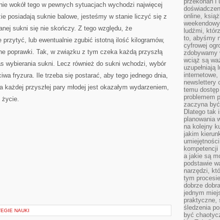
przekonań i 
śnie wokół tego w pewnych sytuacjach wychodzi najwięcej
doświadczen
online, książ
ie posiadają suknie balowe, jesteśmy w stanie liczyć się z
weekendowy,
anej sukni się nie skończy. Z tego względu, że
ludźmi, któr
to, abyśmy n
przytyć, lub ewentualnie zgubić istotną ilość kilogramów,
cyfrowej ogr
bne poprawki. Tak, w związku z tym czeka każdą przyszłą
zdobywamy w
wciąż są waż
s wybierania sukni. Lecz również do sukni wchodzi, wybór
uzupełniają 
internetowe,
iwa fryzura. Ile trzeba się postarać, aby tego jednego dnia,
newslettery 
la każdej przyszłej pary młodej jest okazałym wydarzeniem,
temu dostęp 
problemem pr
 życie.
zaczyna być 
Dlatego tak 
planowania 
na kolejny k
jakim kierun
umiejętności
kompetencji
a jakie są m
podstawie wa
narzędzi, kt
tym procesi
dobrze dobr
jednym miejs
praktyczne, 
śledzenia po
EGIE NAUKI
być chaotyc