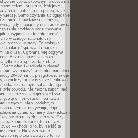
 staje się uporządkowanym procesem z
onym celem i strukturą. Kolejnym,
janym elementem, jest sposób, w jaki
y wiedzę. Samo czytanie lub oglądanie
o za mało. Prawdziwe uczenie się
 wtedy, gdy próbujemy coś zastosować
napisanie krótkiego podsumowania,
ojektu, wyjaśnienie tematu komuś
anie własnego materiału czy
wej techniki w pracy. To praktyka
ez działanie” sprawia, że wiedza
mi na dłużej. Ogromną rolę odgrywa
cja. Bez niej nawet najlepsze
dą tylko kolejną otwartą kartą w
e. Warto więc świadomie budować
ia się: wyznaczyć konkretną porę dnia
choćby 20–30 minut, przygotować swoje
y, ograniczyć rozpraszacze i traktować
 spotkanie z samym sobą, którego nie
z byle powodu. Nie można zapominać
ści. Uczenie się w pojedynkę bywa
iechęcające. Tymczasem kontakt z
ami uczącymi się w podobnym
maga utrzymać motywację, daje
adawania pytań, wymiany doświadczeń
 świętowania małych sukcesów. Czy
upa na komunikatorze, forum, czy
 żywo — chodzi o to, by nie iść tą
nie samemu. Na końcu warto
uczenie się przez całe życie to nie