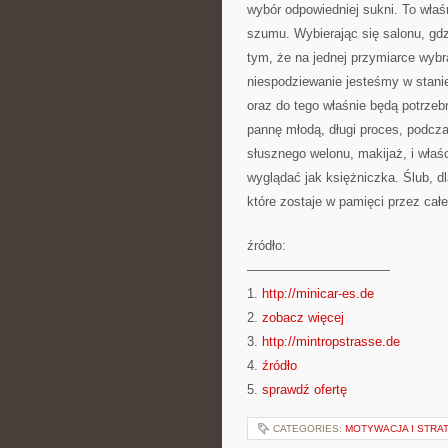
wybór odpowiedniej sukni. To wła
szumu. Wybierając się salonu, gdz
tym, że na jednej przymiarce wybr
niespodziewanie jesteśmy w stanie 
oraz do tego właśnie będą potrze
pannę młodą, długi proces, podcza
słusznego welonu, makijaż, i właśc
wyglądać jak księżniczka. Ślub, d
które zostaje w pamięci przez całe
źródło:
———————————
1.
http://minicar-es.de
2.
zobacz więcej
3.
http://mintropstrasse.de
4.
źródło
5.
sprawdź ofertę
CATEGORIES:
MOTYWACJA I STRAT