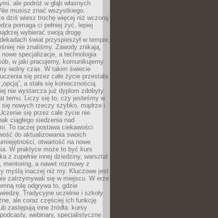
ymi, ale podróż w głąb własnych
 Nie musisz znać wszystkiego.
e dziś wiesz trochę więcej niż wczoraj
edza pomaga ci pełniej żyć, lepiej
ądrzej wybierać swoją drogę.
dekadach świat przyspieszył w tempie,
śniej nie znaliśmy. Zawody znikają,
ę nowe specjalizacje, a technologia
sób, w jaki pracujemy, komunikujemy
amy wolny czas. W takim świecie
uczenia się przez całe życie przestała
„opcją”, a stała się koniecznością.
ej nie wystarcza już dyplom zdobyty
lat temu. Liczy się to, czy jesteśmy w
ć się nowych rzeczy szybko, mądrze i
Uczenie się przez całe życie nie
ak ciągłego siedzenia nad
i. To raczej postawa ciekawości
wość do aktualizowania swoich
umiejętności, otwartość na nowe
ia. W praktyce może to być kurs
ka z zupełnie innej dziedziny, warsztat
 mentoring, a nawet rozmowy z
zy myślą inaczej niż my. Kluczowe jest
ie zatrzymywali się w miejscu. W erze
omną rolę odgrywa to, gdzie
iedzę. Tradycyjne uczelnie i szkoły
ne, ale coraz częściej ich funkcję
lub zastępują inne źródła: kursy
 podcasty, webinary, specjalistyczne