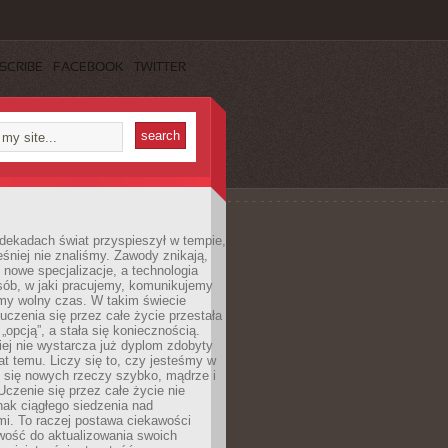
SCRIBE
FACEBOOK
TWITTER
dekadach świat przyspieszył w tempie,
śniej nie znaliśmy. Zawody znikają,
ę nowe specjalizacje, a technologia
sób, w jaki pracujemy, komunikujemy
amy wolny czas. W takim świecie
uczenia się przez całe życie przestała
„opcją”, a stała się koniecznością.
ej nie wystarcza już dyplom zdobyty
lat temu. Liczy się to, czy jesteśmy w
ć się nowych rzeczy szybko, mądrze i
Uczenie się przez całe życie nie
ak ciągłego siedzenia nad
i. To raczej postawa ciekawości
wość do aktualizowania swoich