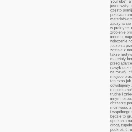
YouTube”, a
jasno wytycz
często pomi
przetwarzam
materiałów t
zaczyna się
w praktyce: 
zrobienie pr
innemu, nagr
wdrożenie no
„uczenia prz
zostaje z na
także motywa
materiały bę
przeglądarc
nawyk uczen
na rozwój, 
miejsce prac
ten czas jak
odwołujemy 
o społeczno
trudne i zn
innymi osob
obszarze po
możliwość z
i wspólnego
będzie to gr
spotkania na
drogą zupeł
podkreślić: 