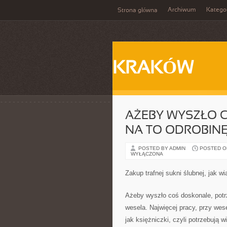
Archiwum
Katego
Strona główna
KRAKÓW
AŻEBY WYSZŁO C
NA TO ODROBIN
POSTED BY ADMIN
POSTED ON 
WYŁĄCZONA
Zakup trafnej sukni ślubnej, jak w
Ażeby wyszło coś doskonale, potrz
wesela. Najwięcej pracy, przy wes
jak księżniczki, czyli potrzebują 