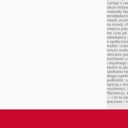
zostaje z na
także motywa
materiały bę
przeglądarc
nawyk uczen
na rozwój, 
miejsce prac
ten czas jak
odwołujemy 
o społeczno
trudne i zn
innymi osob
obszarze po
możliwość z
i wspólnego
będzie to gr
spotkania na
drogą zupeł
podkreślić: 
wyścig z inn
możliwości.
Wystarczy, ż
— i że ta wi
pracować i m