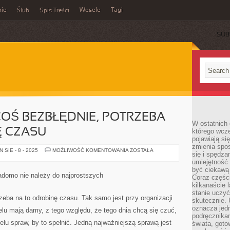
rie
Wesele
Tagi
Ślub
Spis Treści
SUB
OŚ BEZBŁĘDNIE, POTRZEBA
W ostatnich 
Ę CZASU
którego wcze
pojawiają si
zmienia spo
AŻEBY
SIE - 8 - 2025
MOŻLIWOŚĆ KOMENTOWANIA
ZOSTAŁA
się i spędz
WYSZŁO
COŚ
umiejętność 
BEZBŁĘDNIE,
być ciekawą 
POTRZEBA
iadomo nie należy do najprostszych
Coraz części
NA
TO
kilkanaście 
ODROBINĘ
stanie uczy
CZASU
eba na to odrobinę czasu. Tak samo jest przy organizacji
skutecznie. 
oznacza jedn
elu mają damy, z tego względu, że tego dnia chcą się czuć,
podręcznikam
wielu spraw, by to spełnić. Jedną najważniejszą sprawą jest
świata, goto