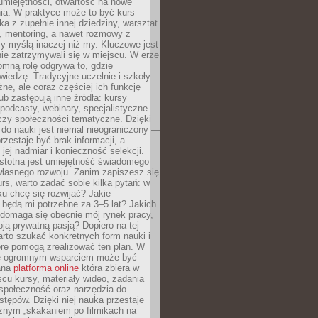
umiejętności, otwartość na nowe
ia. W praktyce może to być kurs
ka z zupełnie innej dziedziny, warsztat
 mentoring, a nawet rozmowy z
zy myślą inaczej niż my. Kluczowe jest
ie zatrzymywali się w miejscu. W erze
omną rolę odgrywa to, gdzie
iedzę. Tradycyjne uczelnie i szkoły
ne, ale coraz częściej ich funkcję
lub zastępują inne źródła: kursy
 podcasty, webinary, specjalistyczne
czy społeczności tematyczne. Dzięki
do nauki jest niemal nieograniczony —
zestaje być brak informacji, a
jej nadmiar i konieczność selekcji.
istotna jest umiejętność świadomego
własnego rozwoju. Zanim zapiszesz się
urs, warto zadać sobie kilka pytań: w
ku chcę się rozwijać? Jakie
 będą mi potrzebne za 3–5 lat? Jakich
 domaga się obecnie mój rynek pracy,
oją prywatną pasją? Dopiero na tej
rto szukać konkretnych form nauki i
óre pomogą zrealizować ten plan. W
e ogromnym wsparciem może być
ana
platforma online
która zbiera w
cu kursy, materiały wideo, zadania
społeczność oraz narzędzia do
stępów. Dzięki niej nauka przestaje
znym „skakaniem po filmikach na