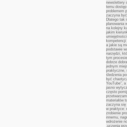
newslettery 
temu dostęp 
problemem pr
zaczyna być 
Dlatego tak 
planowania 
na kolejny k
jakim kierun
umiejętności
kompetencji
a jakie są m
podstawie wa
narzędzi, kt
tym procesi
dobrze dobr
jednym miejs
praktyczne, 
śledzenia po
być chaotyc
YouTube”, a
jasno wytycz
często pomi
przetwarzam
materiałów t
zaczyna się
w praktyce: 
zrobienie pr
innemu, nagr
wdrożenie no
„uczenia prz