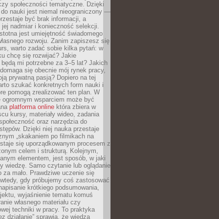
czy społeczności tematyczne. Dzięki
do nauki jest niemal nieograniczony —
zestaje być brak informacji, a
jej nadmiar i konieczność selekcji.
istotna jest umiejętność świadomego
własnego rozwoju. Zanim zapiszesz się
urs, warto zadać sobie kilka pytań: w
ku chcę się rozwijać? Jakie
 będą mi potrzebne za 3–5 lat? Jakich
 domaga się obecnie mój rynek pracy,
oją prywatną pasją? Dopiero na tej
rto szukać konkretnych form nauki i
óre pomogą zrealizować ten plan. W
e ogromnym wsparciem może być
ana
platforma online
która zbiera w
cu kursy, materiały wideo, zadania
społeczność oraz narzędzia do
stępów. Dzięki niej nauka przestaje
znym „skakaniem po filmikach na
 staje się uporządkowanym procesem z
onym celem i strukturą. Kolejnym,
janym elementem, jest sposób, w jaki
y wiedzę. Samo czytanie lub oglądanie
o za mało. Prawdziwe uczenie się
 wtedy, gdy próbujemy coś zastosować
napisanie krótkiego podsumowania,
ojektu, wyjaśnienie tematu komuś
anie własnego materiału czy
wej techniki w pracy. To praktyka
ez działanie” sprawia, że wiedza