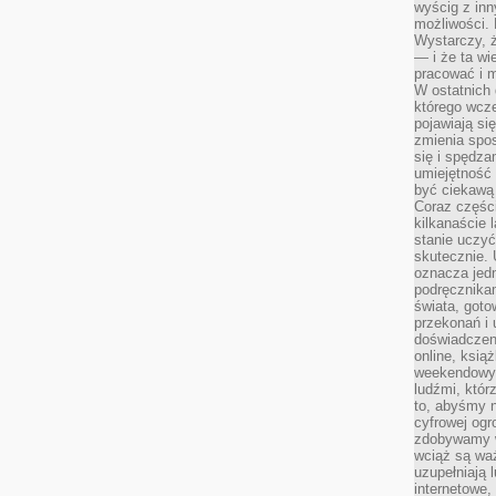
wyścig z inn
możliwości.
Wystarczy, ż
— i że ta wi
pracować i m
W ostatnich 
którego wcze
pojawiają si
zmienia spo
się i spędz
umiejętność 
być ciekawą 
Coraz części
kilkanaście 
stanie uczy
skutecznie. 
oznacza jedn
podręcznikam
świata, goto
przekonań i 
doświadczen
online, książ
weekendowy,
ludźmi, któr
to, abyśmy n
cyfrowej ogr
zdobywamy w
wciąż są waż
uzupełniają 
internetowe,