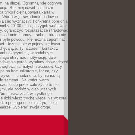
mi na dłużej. Ogromną rolę odgrywa
cja. Bez niej nawet najlepsze
dą tylko kolejną otwartą kartą w
e. Warto więc świadomie budować
ia się: wyznaczyć konkretną porę dnia
choćby 20–30 minut, przygotować swoje
y, ograniczyć rozpraszacze i traktować
 spotkanie z samym sobą, którego nie
z byle powodu. Nie można zapominać
ści. Uczenie się w pojedynkę bywa
iechęcające. Tymczasem kontakt z
ami uczącymi się w podobnym
maga utrzymać motywację, daje
adawania pytań, wymiany doświadczeń
 świętowania małych sukcesów. Czy
upa na komunikatorze, forum, czy
 żywo — chodzi o to, by nie iść tą
nie samemu. Na końcu warto
uczenie się przez całe życie to nie
ymi, ale podróż w głąb własnych
 Nie musisz znać wszystkiego.
e dziś wiesz trochę więcej niż wczoraj
edza pomaga ci pełniej żyć, lepiej
ądrzej wybierać swoją drogę.