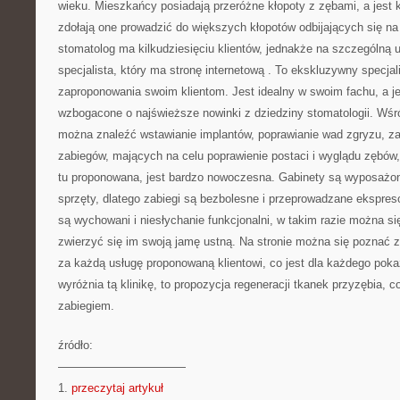
wieku. Mieszkańcy posiadają przeróżne kłopoty z zębami, a jest 
zdołają one prowadzić do większych kłopotów odbijających się n
stomatolog ma kilkudziesięciu klientów, jednakże na szczególną 
specjalista, który ma stronę internetową
. To ekskluzywny specjal
zaproponowania swoim klientom. Jest idealny w swoim fachu, a j
wzbogacone o najświeższe nowinki z dziedziny stomatologii. Wśr
można znaleźć wstawianie implantów, poprawianie wad zgryzu, zab
zabiegów, mających na celu poprawienie postaci i wyglądu zębów, d
tu proponowana, jest bardzo nowoczesna. Gabinety są wyposażon
sprzęty, dlatego zabiegi są bezbolesne i przeprowadzane ekspreso
są wychowani i niesłychanie funkcjonalni, w takim razie można si
zwierzyć się im swoją jamę ustną. Na stronie można się poznać
za każdą usługę proponowaną klientowi, co jest dla każdego po
wyróżnia tą klinikę, to propozycja regeneracji tkanek przyzębia, c
zabiegiem.
źródło:
———————————
1.
przeczytaj artykuł