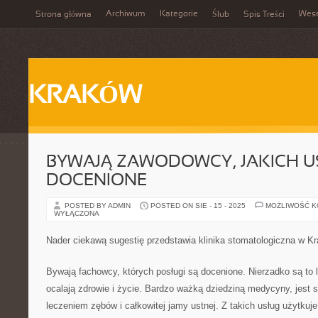
Archiwum
Kategorie
Wes
Strona główna
Ślub
Spis Treści
KRAKÓW
BYWAJĄ ZAWODOWCY, JAKICH U
DOCENIONE
POSTED BY ADMIN
POSTED ON SIE - 15 - 2025
MOŻLIWOŚĆ 
WYŁĄCZONA
Nader ciekawą sugestię przedstawia klinika stomatologiczna w K
Bywają fachowcy, których posługi są docenione. Nierzadko są to l
ocalają zdrowie i życie. Bardzo ważką dziedziną medycyny, jest s
leczeniem zębów i całkowitej jamy ustnej. Z takich usług użytkuj