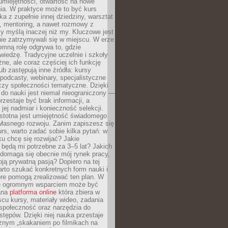
umiejętności, otwartość na nowe
ia. W praktyce może to być kurs
ka z zupełnie innej dziedziny, warsztat
 mentoring, a nawet rozmowy z
zy myślą inaczej niż my. Kluczowe jest
ie zatrzymywali się w miejscu. W erze
omną rolę odgrywa to, gdzie
iedzę. Tradycyjne uczelnie i szkoły
ne, ale coraz częściej ich funkcję
lub zastępują inne źródła: kursy
 podcasty, webinary, specjalistyczne
czy społeczności tematyczne. Dzięki
do nauki jest niemal nieograniczony —
zestaje być brak informacji, a
jej nadmiar i konieczność selekcji.
istotna jest umiejętność świadomego
własnego rozwoju. Zanim zapiszesz się
urs, warto zadać sobie kilka pytań: w
ku chcę się rozwijać? Jakie
 będą mi potrzebne za 3–5 lat? Jakich
 domaga się obecnie mój rynek pracy,
oją prywatną pasją? Dopiero na tej
rto szukać konkretnych form nauki i
óre pomogą zrealizować ten plan. W
e ogromnym wsparciem może być
ana
platforma online
która zbiera w
cu kursy, materiały wideo, zadania
społeczność oraz narzędzia do
stępów. Dzięki niej nauka przestaje
znym „skakaniem po filmikach na