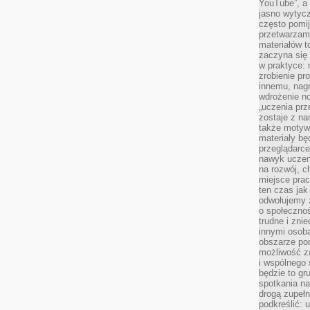
YouTube”, a
jasno wytycz
często pomi
przetwarzam
materiałów t
zaczyna się
w praktyce: 
zrobienie pr
innemu, nagr
wdrożenie no
„uczenia prz
zostaje z na
także motywa
materiały bę
przeglądarc
nawyk uczen
na rozwój, 
miejsce prac
ten czas jak
odwołujemy 
o społeczno
trudne i zn
innymi osob
obszarze po
możliwość z
i wspólnego
będzie to gr
spotkania na
drogą zupeł
podkreślić: 