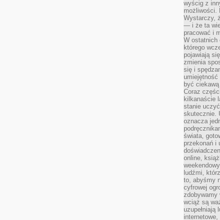
wyścig z inn
możliwości.
Wystarczy, ż
— i że ta wi
pracować i m
W ostatnich 
którego wcze
pojawiają si
zmienia spo
się i spędz
umiejętność 
być ciekawą 
Coraz części
kilkanaście 
stanie uczy
skutecznie. 
oznacza jedn
podręcznikam
świata, goto
przekonań i 
doświadczen
online, książ
weekendowy,
ludźmi, któr
to, abyśmy n
cyfrowej ogr
zdobywamy w
wciąż są waż
uzupełniają 
internetowe,