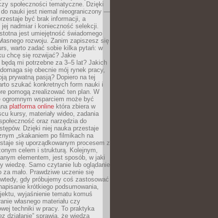
czy społeczności tematyczne. Dzięki
do nauki jest niemal nieograniczony —
zestaje być brak informacji, a
jej nadmiar i konieczność selekcji.
istotna jest umiejętność świadomego
własnego rozwoju. Zanim zapiszesz się
urs, warto zadać sobie kilka pytań: w
ku chcę się rozwijać? Jakie
 będą mi potrzebne za 3–5 lat? Jakich
 domaga się obecnie mój rynek pracy,
oją prywatną pasją? Dopiero na tej
rto szukać konkretnych form nauki i
óre pomogą zrealizować ten plan. W
e ogromnym wsparciem może być
ana
platforma online
która zbiera w
cu kursy, materiały wideo, zadania
społeczność oraz narzędzia do
stępów. Dzięki niej nauka przestaje
znym „skakaniem po filmikach na
 staje się uporządkowanym procesem z
onym celem i strukturą. Kolejnym,
janym elementem, jest sposób, w jaki
y wiedzę. Samo czytanie lub oglądanie
o za mało. Prawdziwe uczenie się
 wtedy, gdy próbujemy coś zastosować
napisanie krótkiego podsumowania,
ojektu, wyjaśnienie tematu komuś
anie własnego materiału czy
wej techniki w pracy. To praktyka
ez działanie” sprawia, że wiedza