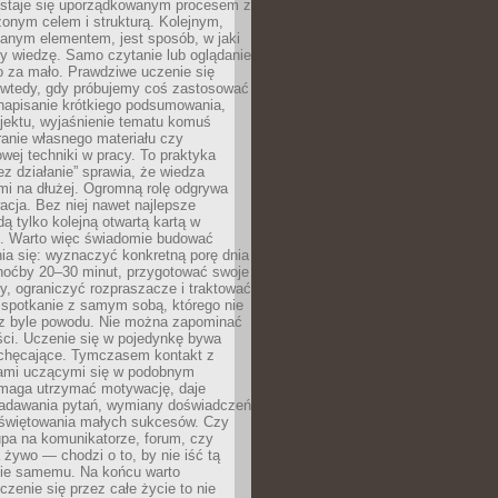
 staje się uporządkowanym procesem z
onym celem i strukturą. Kolejnym,
janym elementem, jest sposób, w jaki
y wiedzę. Samo czytanie lub oglądanie
o za mało. Prawdziwe uczenie się
 wtedy, gdy próbujemy coś zastosować
napisanie krótkiego podsumowania,
ojektu, wyjaśnienie tematu komuś
anie własnego materiału czy
wej techniki w pracy. To praktyka
ez działanie” sprawia, że wiedza
mi na dłużej. Ogromną rolę odgrywa
cja. Bez niej nawet najlepsze
dą tylko kolejną otwartą kartą w
e. Warto więc świadomie budować
ia się: wyznaczyć konkretną porę dnia
choćby 20–30 minut, przygotować swoje
y, ograniczyć rozpraszacze i traktować
 spotkanie z samym sobą, którego nie
z byle powodu. Nie można zapominać
ści. Uczenie się w pojedynkę bywa
iechęcające. Tymczasem kontakt z
ami uczącymi się w podobnym
maga utrzymać motywację, daje
adawania pytań, wymiany doświadczeń
 świętowania małych sukcesów. Czy
upa na komunikatorze, forum, czy
 żywo — chodzi o to, by nie iść tą
nie samemu. Na końcu warto
uczenie się przez całe życie to nie