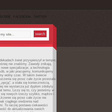
SCRIBE
FACEBOOK
TWITTER
dekadach świat przyspieszył w tempie,
śniej nie znaliśmy. Zawody znikają,
ę nowe specjalizacje, a technologia
sób, w jaki pracujemy, komunikujemy
amy wolny czas. W takim świecie
uczenia się przez całe życie przestała
„opcją”, a stała się koniecznością.
ej nie wystarcza już dyplom zdobyty
lat temu. Liczy się to, czy jesteśmy w
ć się nowych rzeczy szybko, mądrze i
Uczenie się przez całe życie nie
ak ciągłego siedzenia nad
i. To raczej postawa ciekawości
wość do aktualizowania swoich