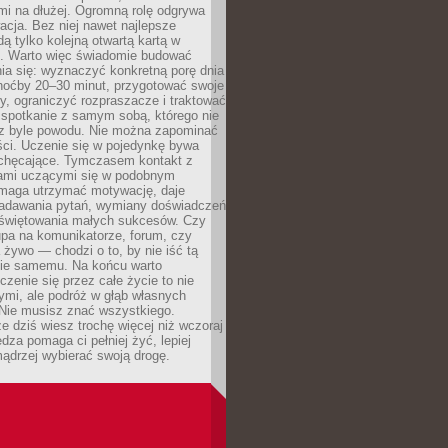
mi na dłużej. Ogromną rolę odgrywa
cja. Bez niej nawet najlepsze
dą tylko kolejną otwartą kartą w
e. Warto więc świadomie budować
ia się: wyznaczyć konkretną porę dnia
choćby 20–30 minut, przygotować swoje
y, ograniczyć rozpraszacze i traktować
 spotkanie z samym sobą, którego nie
z byle powodu. Nie można zapominać
ści. Uczenie się w pojedynkę bywa
iechęcające. Tymczasem kontakt z
ami uczącymi się w podobnym
maga utrzymać motywację, daje
adawania pytań, wymiany doświadczeń
 świętowania małych sukcesów. Czy
upa na komunikatorze, forum, czy
 żywo — chodzi o to, by nie iść tą
nie samemu. Na końcu warto
uczenie się przez całe życie to nie
ymi, ale podróż w głąb własnych
 Nie musisz znać wszystkiego.
e dziś wiesz trochę więcej niż wczoraj
edza pomaga ci pełniej żyć, lepiej
ądrzej wybierać swoją drogę.