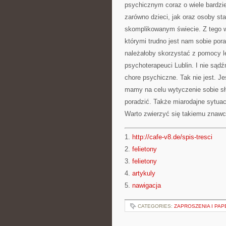
psychicznym coraz o wiele bardziej
zarówno dzieci, jak oraz osoby st
skomplikowanym świecie. Z tego wz
którymi trudno jest nam sobie pora
należałoby skorzystać z pomocy l
psychoterapeuci Lublin. I nie sąd
chore psychiczne. Tak nie jest. J
mamy na celu wytyczenie sobie sł
poradzić. Także miarodajne sytuac
Warto zwierzyć się takiemu znaw
1.
http://cafe-v8.de/spis-tresci
2.
felietony
3.
felietony
4.
artykuly
5.
nawigacja
CATEGORIES:
ZAPROSZENIA I PAP