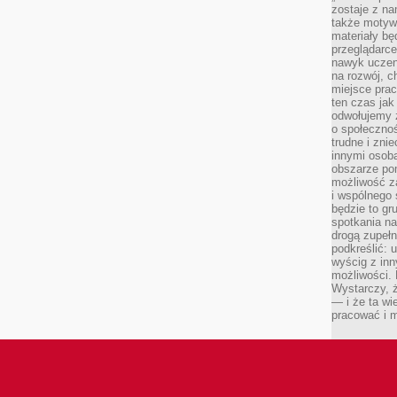
zostaje z na
także motywa
materiały bę
przeglądarc
nawyk uczen
na rozwój, 
miejsce prac
ten czas jak
odwołujemy 
o społeczno
trudne i zn
innymi osob
obszarze po
możliwość z
i wspólnego
będzie to gr
spotkania na
drogą zupeł
podkreślić: 
wyścig z inn
możliwości.
Wystarczy, ż
— i że ta wi
pracować i m