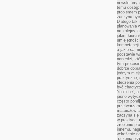
newslettery 
temu dostęp 
problemem pr
zaczyna być 
Dlatego tak 
planowania 
na kolejny k
jakim kierun
umiejętności
kompetencji
a jakie są m
podstawie wa
narzędzi, kt
tym procesi
dobrze dobr
jednym miejs
praktyczne, 
śledzenia po
być chaotyc
YouTube”, a
jasno wytycz
często pomi
przetwarzam
materiałów t
zaczyna się
w praktyce: 
zrobienie pr
innemu, nagr
wdrożenie no
„uczenia prz