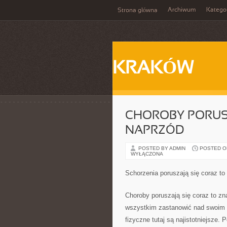
Archiwum
Katego
Strona główna
KRAKÓW
CHOROBY PORUSZ
NAPRZÓD
POSTED BY ADMIN
POSTED ON
WYŁĄCZONA
Schorzenia poruszają się coraz to 
Choroby poruszają się coraz to zn
wszystkim zastanowić nad swoim s
fizyczne tutaj są najistotniejsze