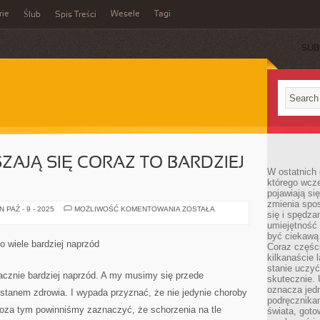
rie
Wesele
Tagi
Ślub
Spis Treści
SUB
AJĄ SIĘ CORAZ TO BARDZIEJ
W ostatnich 
którego wcze
pojawiają si
zmienia spo
CHOROBY
 PAŹ - 9 - 2025
MOŻLIWOŚĆ KOMENTOWANIA
ZOSTAŁA
się i spędz
PORUSZAJĄ
SIĘ
umiejętność 
CORAZ
być ciekawą 
TO
o wiele bardziej naprzód
Coraz części
BARDZIEJ
NAPRZÓD
kilkanaście 
stanie uczy
acznie bardziej naprzód. A my musimy się przede
skutecznie. 
oznacza jedn
tanem zdrowia. I wypada przyznać, że nie jedynie choroby
podręcznikam
. Poza tym powinniśmy zaznaczyć, że schorzenia na tle
świata, goto