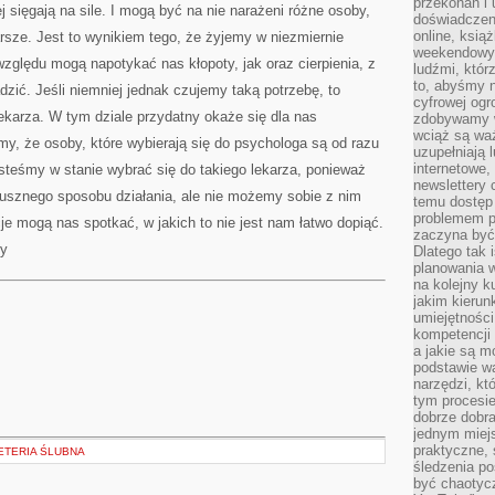
przekonań i 
 sięgają na sile. I mogą być na nie narażeni różne osoby,
doświadczen
online, książ
arsze. Jest to wynikiem tego, że żyjemy w niezmiernie
weekendowy,
ględu mogą napotykać nas kłopoty, jak oraz cierpienia, z
ludźmi, któr
to, abyśmy n
dzić. Jeśli niemniej jednak czujemy taką potrzebę, to
cyfrowej ogr
ekarza. W tym dziale przydatny okaże się dla nas
zdobywamy w
wciąż są waż
źmy, że osoby, które wybierają się do psychologa są od razu
uzupełniają 
internetowe,
esteśmy w stanie wybrać się do takiego lekarza, ponieważ
newslettery 
usznego sposobu działania, ale nie możemy sobie z nim
temu dostęp 
problemem pr
je mogą nas spotkać, w jakich to nie jest nam łatwo dopiąć.
zaczyna być 
cy
Dlatego tak 
planowania 
na kolejny k
jakim kierun
umiejętności
kompetencji
a jakie są m
podstawie wa
narzędzi, kt
tym procesi
dobrze dobr
jednym miejs
praktyczne, 
ETERIA ŚLUBNA
śledzenia po
być chaotyc