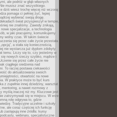
ymi, ale podróż w głąb własnych
 Nie musisz znać wszystkiego.
e dziś wiesz trochę więcej niż wczoraj
edza pomaga ci pełniej żyć, lepiej
ądrzej wybierać swoją drogę.
dekadach świat przyspieszył w tempie,
śniej nie znaliśmy. Zawody znikają,
ę nowe specjalizacje, a technologia
sób, w jaki pracujemy, komunikujemy
amy wolny czas. W takim świecie
uczenia się przez całe życie przestała
„opcją”, a stała się koniecznością.
ej nie wystarcza już dyplom zdobyty
lat temu. Liczy się to, czy jesteśmy w
ć się nowych rzeczy szybko, mądrze i
Uczenie się przez całe życie nie
ak ciągłego siedzenia nad
i. To raczej postawa ciekawości
wość do aktualizowania swoich
umiejętności, otwartość na nowe
ia. W praktyce może to być kurs
ka z zupełnie innej dziedziny, warsztat
 mentoring, a nawet rozmowy z
zy myślą inaczej niż my. Kluczowe jest
ie zatrzymywali się w miejscu. W erze
omną rolę odgrywa to, gdzie
iedzę. Tradycyjne uczelnie i szkoły
ne, ale coraz częściej ich funkcję
lub zastępują inne źródła: kursy
 podcasty, webinary, specjalistyczne