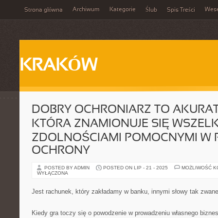
Archiwum
Kategorie
Wes
Strona główna
Ślub
Spis Treści
KRAKÓW
DOBRY OCHRONIARZ TO AKURAT
KTÓRA ZNAMIONUJE SIĘ WSZELK
ZDOLNOŚCIAMI POMOCNYMI W 
OCHRONY
POSTED BY ADMIN
POSTED ON LIP - 21 - 2025
MOŻLIWOŚĆ 
WYŁĄCZONA
Jest rachunek, który zakładamy w banku, innymi słowy tak zwane
Kiedy gra toczy się o powodzenie w prowadzeniu własnego biznes