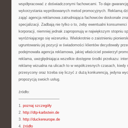
współpracować z doświadczonymi fachowcami. To daje gwarancję
wykorzystania wypróbowanych metod promocyjnych. Reklamą dzia
zająć agencja reklamowa zatrudniająca fachowców doskonale zna
specjalizacji. Zadbają nie tylko o to, żeby ewentualni konsumenci d
korporacji, niemniej jednak zaproponują w największym stopniu 
wyróżniającego się wizerunku. Wielokrotnie o zaistnieniu pioniersk
ugruntowaniu jej pozycji w świadomości klientów decydowały prze
podejmowała agencja reklamowa, jakiej właściciel powierzył prom
reklama, uwzględniająca wszelkie dostępne środki przekazu: intern
reklamę wizualna na ulicach to w współczesnych czasach, kiedy 
przesycony oraz trzeba się liczyć z dużą konkurencją, jedyna wyd
propozycją swoich usług.
źródło:
———————————
1.
poznaj szczegóły
2.
http://dtp-karbstein.de
3.
http://duckereurope.de
4.
źródło