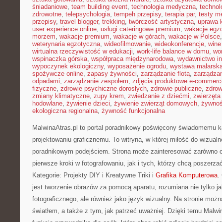
śniadaniowe
,
team building event
,
technologia medyczna
,
technol
zdrowotne
,
telepsychologia
,
tempeh przepisy
,
terapia par
,
testy 
przepisy
,
travel blogger
,
trekking
,
twórczość artystyczna
,
uprawa 
user experience online
,
usługi cateringowe premium
,
wakacje egz
morzem
,
wakacje premium
,
wakacje w górach
,
wakacje w Polsce
weterynaria egzotyczna
,
wideofilmowanie
,
wideokonferencje
,
wine
wirtualna rzeczywistość w edukacji
,
work-life balance w domu
,
wo
wspinaczka górska
,
współpraca międzynarodowa
,
wydawnictwo in
wypoczynek ekologiczny
,
wyposażenie ogrodu
,
wystawa malarsk
spożywcze online
,
zapasy żywności
,
zarządzanie flotą
,
zarządzan
odpadami
,
zarządzanie zespołem
,
zdjęcia produktowe e-commerc
fizyczne
,
zdrowie psychiczne dorosłych
,
zdrowie publiczne
,
zdrow
zmiany klimatyczne
,
zupy krem
,
zwiedzanie z dziećmi
,
zwierzęta
hodowlane
,
żywienie dzieci
,
żywienie zwierząt domowych
,
żywno
ekologiczna regionalna
,
żywność funkcjonalna
MalwinaAtras.pl to portal poradnikowy poświęcony świadomemu ka
projektowaniu graficznemu. To witryna, w której miłość do wizualn
poradnikowym podejściem. Strona może zainteresować zarówno os
pierwsze kroki w fotografowaniu, jak i tych, którzy chcą poszerz
Kategorie: Projekty DIY i Kreatywne Triki i
Grafika Komputerowa
.
jest tworzenie obrazów za pomocą aparatu, rozumiana nie tylko j
fotograficznego, ale również jako język wizualny. Na stronie możn
światłem, a także z tym, jak patrzeć uważniej. Dzięki temu Malwi