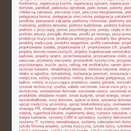
konferencji
,
organizacja kuchni
,
organizacja spiżarni
,
organizacja 
domowe
,
paintball
,
paleniska ogrodowe
,
parki linowe
,
patenty
,
per
chleba na zakwasie
,
pieczenie ciast
,
pieczywo bezglutenowe
,
pie
pielęgnacja bonsai
,
pielęgnacja storczyków
,
pielęgnacja sukulent
posiłków
,
planowanie zakupów
,
platformy chmurowe
,
platformy ed
marketing
,
podróże aktywne
,
podróże budżetowe
,
podróże kulinar
podróże z przyczepą
,
pomoc psychologiczna
,
pompy ciepła w do
portfolio artysty
,
porządki domowe
,
posiłki po treningu
,
pozycjonow
produkcja muzyczna
,
produkcja telewizyjna
,
produkty bez glutenu
produkty tradycyjne
,
produkty wegańskie
,
profile zawodowe
,
proje
projektowanie światła
,
projektowanie UI
,
projektowanie UX
,
projek
projekty domów nowoczesnych
,
projekty krajobrazowe wertykalne
parkowe
,
projekty wnętrz
,
przechowywanie
,
przesadzanie roślin
,
p
owocowe
,
przetwory warzywne
,
przewodniki turystyczne
,
przypra
psychoterapia
,
puzzle
,
quizy
,
rafting
,
rak profilaktyka
,
ramen dom
recenzje kawiarni
,
rehabilitacja domowa
,
reklama natywna
,
relacj
relaks w ogrodzie
,
remarketing
,
restauracje premium
,
restauracje
medyczna
,
rośliny cieniolubne
,
rośliny doniczkowe pielęgnacja
,
ro
balkon
,
rośliny oczyszczające powietrze
,
rowery górskie
,
rozrywk
rysunek techniczny
,
rzeźba
,
sałatki sezonowe
,
savoir-vivre przy s
techniczne
,
serowarstwo domowe
,
sezonowe owoce
,
sezonowe w
produktów
,
składanie modeli
,
smart budynki
,
smart energia
,
smart
wysokobiałkowe
,
sosy domowe
,
spacer w lesie
,
spiżarnia domow
sprzęt medyczny przenośny
,
sprzęt telekonferencyjny
,
sterowani
strategia PR
,
strategie marketingowe
,
street food azjatycki
,
stree
zdalnej
,
superfood lokalne
,
suplementy diety
,
surowce naturalne
,
święta kulinarne
,
systemy CRM w sprzedaży
,
systemy dokument
systemy IT
,
systemy nawadniające
,
systemy zabezpieczeń dom
szkoła filmowa projekty
,
szkoła muzyczna
,
szkoła tańca
,
szkoleni
sztuka gotowania
,
sztuka uliczna murale
,
sztuka użytkowa domo