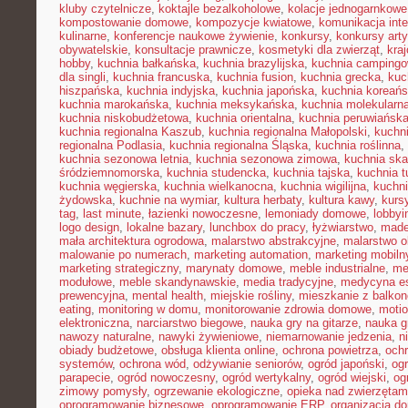
kluby czytelnicze
,
koktajle bezalkoholowe
,
kolacje jednogarnkowe
kompostowanie domowe
,
kompozycje kwiatowe
,
komunikacja inte
kulinarne
,
konferencje naukowe żywienie
,
konkursy
,
konkursy art
obywatelskie
,
konsultacje prawnicze
,
kosmetyki dla zwierząt
,
kra
hobby
,
kuchnia bałkańska
,
kuchnia brazylijska
,
kuchnia camping
dla singli
,
kuchnia francuska
,
kuchnia fusion
,
kuchnia grecka
,
kuc
hiszpańska
,
kuchnia indyjska
,
kuchnia japońska
,
kuchnia koreań
kuchnia marokańska
,
kuchnia meksykańska
,
kuchnia molekularn
kuchnia niskobudżetowa
,
kuchnia orientalna
,
kuchnia peruwiańsk
kuchnia regionalna Kaszub
,
kuchnia regionalna Małopolski
,
kuchni
regionalna Podlasia
,
kuchnia regionalna Śląska
,
kuchnia roślinna
,
kuchnia sezonowa letnia
,
kuchnia sezonowa zimowa
,
kuchnia sk
śródziemnomorska
,
kuchnia studencka
,
kuchnia tajska
,
kuchnia t
kuchnia węgierska
,
kuchnia wielkanocna
,
kuchnia wigilijna
,
kuchni
żydowska
,
kuchnie na wymiar
,
kultura herbaty
,
kultura kawy
,
kurs
tag
,
last minute
,
łazienki nowoczesne
,
lemoniady domowe
,
lobbyi
logo design
,
lokalne bazary
,
lunchbox do pracy
,
łyżwiarstwo
,
made
mała architektura ogrodowa
,
malarstwo abstrakcyjne
,
malarstwo o
malowanie po numerach
,
marketing automation
,
marketing mobiln
marketing strategiczny
,
marynaty domowe
,
meble industrialne
,
me
modułowe
,
meble skandynawskie
,
media tradycyjne
,
medycyna es
prewencyjna
,
mental health
,
miejskie rośliny
,
mieszkanie z balko
eating
,
monitoring w domu
,
monitorowanie zdrowia domowe
,
motio
elektroniczna
,
narciarstwo biegowe
,
nauka gry na gitarze
,
nauka gr
nawozy naturalne
,
nawyki żywieniowe
,
niemarnowanie jedzenia
,
n
obiady budżetowe
,
obsługa klienta online
,
ochrona powietrza
,
ochr
systemów
,
ochrona wód
,
odżywianie seniorów
,
ogród japoński
,
ogr
parapecie
,
ogród nowoczesny
,
ogród wertykalny
,
ogród wiejski
,
og
zimowy pomysły
,
ogrzewanie ekologiczne
,
opieka nad zwierzęta
oprogramowanie biznesowe
,
oprogramowanie ERP
,
organizacja 