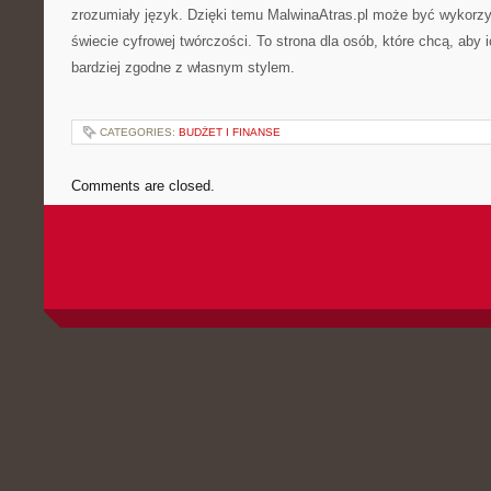
zrozumiały język. Dzięki temu MalwinaAtras.pl może być wykorz
świecie cyfrowej twórczości. To strona dla osób, które chcą, aby ic
bardziej zgodne z własnym stylem.
CATEGORIES:
BUDŻET I FINANSE
Comments are closed.