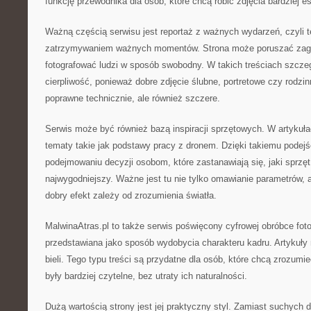
funkcję przewodnika dla osób, które chcą robić zdjęcia bardziej e
Ważną częścią serwisu jest reportaż z ważnych wydarzeń, czyli 
zatrzymywaniem ważnych momentów. Strona może poruszać zagad
fotografować ludzi w sposób swobodny. W takich treściach szcz
cierpliwość, ponieważ dobre zdjęcie ślubne, portretowe czy rodzin
poprawne technicznie, ale również szczere.
Serwis może być również bazą inspiracji sprzętowych. W artykuł
tematy takie jak podstawy pracy z dronem. Dzięki takiemu pode
podejmowaniu decyzji osobom, które zastanawiają się, jaki sprzęt
najwygodniejszy. Ważne jest tu nie tylko omawianie parametrów, 
dobry efekt zależy od zrozumienia światła.
MalwinaAtras.pl to także serwis poświęcony cyfrowej obróbce fotog
przedstawiana jako sposób wydobycia charakteru kadru. Artykuł
bieli. Tego typu treści są przydatne dla osób, które chcą zrozumie
były bardziej czytelne, bez utraty ich naturalności.
Dużą wartością strony jest jej praktyczny styl. Zamiast suchych de