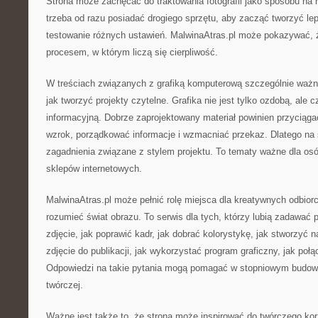
Strona może zachęcać do traktowania fotografii jako sposobu na 
trzeba od razu posiadać drogiego sprzętu, aby zacząć tworzyć le
testowanie różnych ustawień. MalwinaAtras.pl może pokazywać, że
procesem, w którym liczą się cierpliwość.
W treściach związanych z grafiką komputerową szczególnie waż
jak tworzyć projekty czytelne. Grafika nie jest tylko ozdobą, ale c
informacyjną. Dobrze zaprojektowany materiał powinien przyciąga
wzrok, porządkować informacje i wzmacniać przekaz. Dlatego na 
zagadnienia związane z stylem projektu. To tematy ważne dla osób
sklepów internetowych.
MalwinaAtras.pl może pełnić rolę miejsca dla kreatywnych odbiorc
rozumieć świat obrazu. To serwis dla tych, którzy lubią zadawać p
zdjęcie, jak poprawić kadr, jak dobrać kolorystykę, jak stworzyć n
zdjęcie do publikacji, jak wykorzystać program graficzny, jak poł
Odpowiedzi na takie pytania mogą pomagać w stopniowym budow
twórczej.
Ważne jest także to, że strona może inspirować do twórczego ko