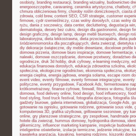
osobisty
,
branding restauracji
,
branding wizualny
,
budownictwo dr
energooszczędne
,
caravaning
,
ceramika artystyczna
,
chatboty
,
ch
chmura obliczeniowa firmy
,
choroby roślin doniczkowych
,
ciasta 
zdrowia
,
cold brew
,
content SEO
,
CSR strategie
,
customer experi
firmowe
,
cydr rzemieślniczy
,
czas wolny dorosłych
,
czas wolny dz
ryżu
,
dania z soczewicy
,
data center
,
decluttering
,
degustacja win
dermatologia
,
desery bez cukru
,
design dla gastronomii
,
design f
design graficzny
,
design lamp
,
design mebli biurowych
,
design roś
laboratoryjna
,
dieta lekkostrawna
,
dieta przeciwzapalna
,
dieta pud
śródziemnomorska dla początkujących
,
dieta zwierząt
,
dietetyka 
diy dekoracje świąteczne
,
diy meble drewniane
,
docelowe profile k
domowa pizzeria
,
domowe biuro inspiracje
,
domowe fermentacje
,
nalewki
,
domowe oszczędzanie
,
domowe przetwory
,
doradztwo di
ogrodnicze
,
druk 3d hobby
,
druk cyfrowy
,
e-learning medyczny
,
ed
edukacja finansowa dorosłych
,
edukacja zdrowotna szkolna
,
ekol
społeczna
,
ekologiczne ogrodnictwo
,
ekonomia społeczna
,
ekotur
energia cieplna
,
energia jądrowa
,
energia solarna
,
escape room d
event video
,
eventy filmowe
,
eventy firmowe integracyjne
,
eventy
polityczne
,
eventy przygodowe
,
Facebook Ads
,
fermentowane nap
krótkometrażowy
,
finanse cyfrowe
,
firewall
,
fitness w domu
,
fizjot
domowa
,
food delivery online
,
food design
,
food influencerzy
,
food
food styling
,
food truck festival
,
fotografia dziecięca
,
fotografia śl
gadżety biurowe
,
galeria internetowa
,
globalizacja
,
Google Ads
,
go
gotowanie na ognisku
,
gotowanie rodzinne
,
gotowanie sous vide
,
komputerowa 3D
,
grafika użytkowa
,
grillowanie sezonowe
,
gry kar
online
,
gry planszowe strategiczne
,
gry zespołowe
,
handmade pro
hotele dla zwierząt
,
hummus domowy
,
hydroponika domowa
,
iden
glikemiczny
,
influencer marketing kampanie
,
inspekcje budowlane
inteligentne oświetlenie
,
izolacje termiczne
,
jedzenie intuicyjne
,
k
kawalerka aranżacja
,
kayaking
,
kemping rodzinny
,
kiszonki domo