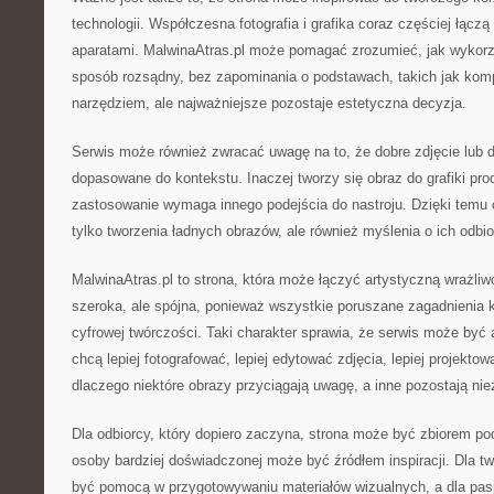
technologii. Współczesna fotografia i grafika coraz częściej łąc
aparatami. MalwinaAtras.pl może pomagać zrozumieć, jak wykorz
sposób rozsądny, bez zapominania o podstawach, takich jak komp
narzędziem, ale najważniejsze pozostaje estetyczna decyzja.
Serwis może również zwracać uwagę na to, że dobre zdjęcie lub d
dopasowane do kontekstu. Inaczej tworzy się obraz do grafiki pr
zastosowanie wymaga innego podejścia do nastroju. Dzięki temu 
tylko tworzenia ładnych obrazów, ale również myślenia o ich odbio
MalwinaAtras.pl to strona, która może łączyć artystyczną wrażliw
szeroka, ale spójna, ponieważ wszystkie poruszane zagadnienia k
cyfrowej twórczości. Taki charakter sprawia, że serwis może być a
chcą lepiej fotografować, lepiej edytować zdjęcia, lepiej projektowa
dlaczego niektóre obrazy przyciągają uwagę, a inne pozostają ni
Dla odbiorcy, który dopiero zaczyna, strona może być zbiorem p
osoby bardziej doświadczonej może być źródłem inspiracji. Dla t
być pomocą w przygotowywaniu materiałów wizualnych, a dla pasj