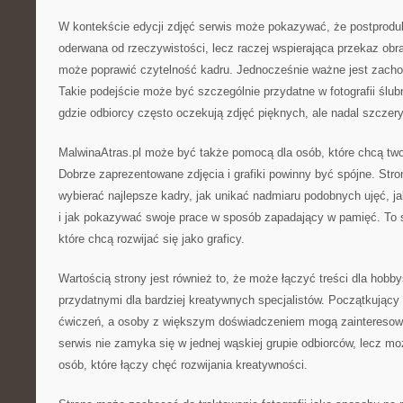
W kontekście edycji zdjęć serwis może pokazywać, że postprodu
oderwana od rzeczywistości, lecz raczej wspierająca przekaz ob
może poprawić czytelność kadru. Jednocześnie ważne jest zacho
Takie podejście może być szczególnie przydatne w fotografii ślubne
gdzie odbiorcy często oczekują zdjęć pięknych, ale nadal szczer
MalwinaAtras.pl może być także pomocą dla osób, które chcą two
Dobrze zaprezentowane zdjęcia i grafiki powinny być spójne. Str
wybierać najlepsze kadry, jak unikać nadmiaru podobnych ujęć, j
i jak pokazywać swoje prace w sposób zapadający w pamięć. To 
które chcą rozwijać się jako graficy.
Wartością strony jest również to, że może łączyć treści dla hobb
przydatnymi dla bardziej kreatywnych specjalistów. Początkujący 
ćwiczeń, a osoby z większym doświadczeniem mogą zainteresowa
serwis nie zamyka się w jednej wąskiej grupie odbiorców, lecz 
osób, które łączy chęć rozwijania kreatywności.