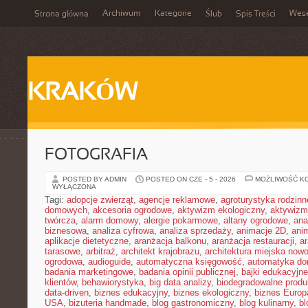
Archiwum
Kategorie
Wes
Strona główna
Ślub
Spis Treści
KRAKÓW
FOTOGRAFIA
POSTED BY ADMIN
POSTED ON CZE - 5 - 2026
MOŻLIWOŚĆ K
WYŁĄCZONA
Tagi:
adopcje zwierząt
,
agencje reklamowe
,
agroturystyka rodzinn
domowych
,
akcesoria ogrodowe
,
aktywizm ekologiczny
,
aktywizm
twórcza
,
alarm domowy
,
alergie pokarmowe
,
altany ogrodowe
,
ana
biznesowa
,
analiza cyfrowa
,
analiza sprzedaży
,
animacje 2D
,
ani
aplikacje dietetyczne
,
aranżacja balkonu
,
aranżacja restauracji
,
ar
tarasowe
,
arbitraż
,
architekt krajobrazu
,
architektura miejska now
ogrodowa
,
audioguide
,
automatyczna księgowość
,
automatyka d
badania marketingowe
,
badania opinii publicznej
,
bajki edukacyjne
klientów
,
behawiorystyka
,
big data analizy
,
biodegradowalne produ
data-driven
,
biznes edukacyjny
,
biznes ekologiczny
,
biznes Europ
USA
,
bizuteria handmade
,
blog gastronomiczny
,
blog kulinarny
,
bl