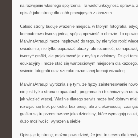
na rozwijanie własnego spojrzenia. Ta wielofunkcyjność sprawia,
opisać jako stronę dla osób pracujących z obrazem.
Całość strony buduje wrażenie miejsca, w którym fotografia, edycj
komputerowa tworzą jedną, spójną opowieść o obrazie. To opowie
MalwinaAtras.pl może inspirować do tego, by nie tylko robić więcej 
świadomie; nie tylko poprawiać obrazy, ale rozumieć, co naprawd
tworzyć grafiki, ale projektować je z myślą o odbiorcy. Dzięki te
edukacyjny i może stać się wartościowym miejscem dla każdego, 
świecie fotografii oraz szeroko rozumianej kreacji wizualnej.
MalwinaAtras.pl wyróżnia się tym, że łączy zainteresowanie now
nie jest tylko strona o aparatach, programach i technicznych usta
jak widzieć więcej. Właśnie dlatego serwis może być dobrym mie
rozwijać się krok po kroku, bez presji, ale z ciekawością i zaanga
grafika są tu przedstawione jako dziedziny, które wymagają nauki
dużo możliwości wyrażenia siebie.
Opisując tę stronę, można powiedzieć, że jest to serwis dla kreaty