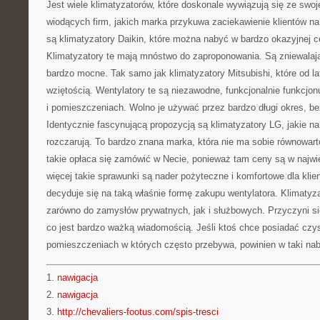
Jest wiele klimatyzatorów, które doskonale wywiązują się ze swojej
wiodących firm, jakich marka przykuwa zaciekawienie klientów na
są klimatyzatory Daikin, które można nabyć w bardzo okazyjnej ce
Klimatyzatory te mają mnóstwo do zaproponowania. Są zniewalające
bardzo mocne. Tak samo jak klimatyzatory Mitsubishi, które od la
wziętością. Wentylatory te są niezawodne, funkcjonalnie funkcjo
i pomieszczeniach. Wolno je używać przez bardzo długi okres, b
Identycznie fascynującą propozycją są klimatyzatory LG, jakie n
rozczarują. To bardzo znana marka, która nie ma sobie równowar
takie opłaca się zamówić w Necie, ponieważ tam ceny są w najw
więcej takie sprawunki są nader pożyteczne i komfortowe dla klien
decyduje się na taką właśnie formę zakupu wentylatora. Klimaty
zarówno do zamysłów prywatnych, jak i służbowych. Przyczyni s
co jest bardzo ważką wiadomością. Jeśli ktoś chce posiadać czys
pomieszczeniach w których często przebywa, powinien w taki na
1.
nawigacja
2.
nawigacja
3.
http://chevaliers-footus.com/spis-tresci