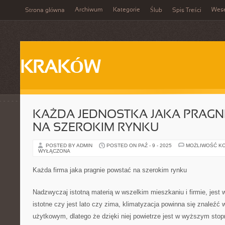
Archiwum
Kategorie
Wes
Strona główna
Ślub
Spis Treści
KRAKÓW
KAŻDA JEDNOSTKA JAKA PRAGNI
NA SZEROKIM RYNKU
POSTED BY ADMIN
POSTED ON PAŹ - 9 - 2025
MOŻLIWOŚĆ K
WYŁĄCZONA
Każda firma jaka pragnie powstać na szerokim rynku
Nadzwyczaj istotną materią w wszelkim mieszkaniu i firmie, jest 
istotne czy jest lato czy zima, klimatyzacja powinna się znaleź
użytkowym, dlatego że dzięki niej powietrze jest w wyższym stopn