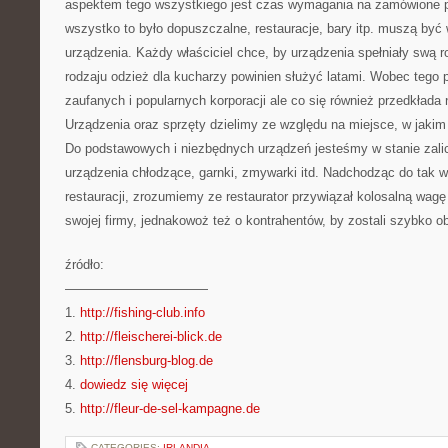
aspektem tego wszystkiego jest czas wymagania na zamówione pr
wszystko to było dopuszczalne, restauracje, bary itp. muszą by
urządzenia. Każdy właściciel chce, by urządzenia spełniały swą rol
rodzaju odzież dla kucharzy powinien służyć latami. Wobec tego 
zaufanych i popularnych korporacji ale co się również przedkłada
Urządzenia oraz sprzęty dzielimy ze względu na miejsce, w jaki
Do podstawowych i niezbędnych urządzeń jesteśmy w stanie zalicz
urządzenia chłodzące, garnki, zmywarki itd. Nadchodząc do tak 
restauracji, zrozumiemy ze restaurator przywiązał kolosalną wag
swojej firmy, jednakowoż też o kontrahentów, by zostali szybko ob
źródło:
———————————
1.
http://fishing-club.info
2.
http://fleischerei-blick.de
3.
http://flensburg-blog.de
4.
dowiedz się więcej
5.
http://fleur-de-sel-kampagne.de
CATEGORIES:
IRLANDIA