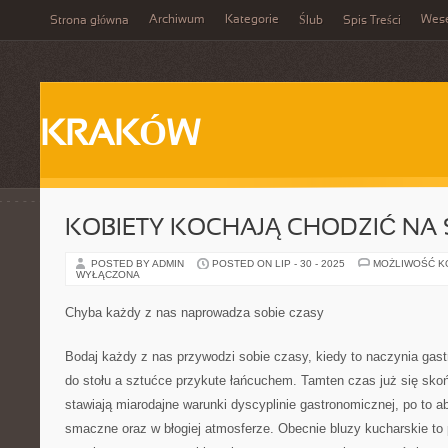
Archiwum
Kategorie
Wes
Strona główna
Ślub
Spis Treści
KRAKÓW
KOBIETY KOCHAJĄ CHODZIĆ NA
POSTED BY ADMIN
POSTED ON LIP - 30 - 2025
MOŻLIWOŚĆ 
WYŁĄCZONA
Chyba każdy z nas naprowadza sobie czasy
Bodaj każdy z nas przywodzi sobie czasy, kiedy to naczynia gas
do stołu a sztućce przykute łańcuchem. Tamten czas już się sko
stawiają miarodajne warunki dyscyplinie gastronomicznej, po to ab
smaczne oraz w błogiej atmosferze. Obecnie bluzy kucharskie t