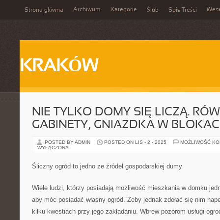
Archiwum
Kategorie
Wes
Strona główna
Ślub
Spis Treści
KRAKÓW
NIE TYLKO DOMY SIĘ LICZĄ. RÓ
GABINETY, GNIAZDKA W BLOKA
POSTED BY ADMIN
POSTED ON LIS - 2 - 2025
MOŻLIWOŚĆ K
WYŁĄCZONA
Śliczny ogród to jedno ze źródeł gospodarskiej dumy
Wiele ludzi, którzy posiadają możliwość mieszkania w domku je
aby móc posiadać własny ogród. Żeby jednak zdołać się nim nape
kilku kwestiach przy jego zakładaniu. Wbrew pozorom usługi ogrod