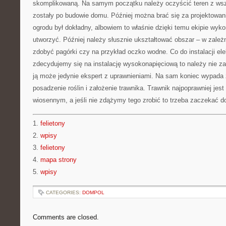
skomplikowaną. Na samym początku należy oczyścić teren z wszy
zostały po budowie domu. Później można brać się za projektowanie.
ogrodu był dokładny, albowiem to właśnie dzięki temu ekipie wyko
utworzyć. Później należy słusznie ukształtować obszar – w zależ
zdobyć pagórki czy na przykład oczko wodne. Co do instalacji elek
zdecydujemy się na instalację wysokonapięciową to należy nie z
ją może jedynie ekspert z uprawnieniami. Na sam koniec wypada 
posadzenie roślin i założenie trawnika. Trawnik najpoprawniej jest
wiosennym, a jeśli nie zdążymy tego zrobić to trzeba zaczekać do
1.
felietony
2.
wpisy
3.
felietony
4.
mapa strony
5.
wpisy
CATEGORIES:
DOMPOL
Comments are closed.