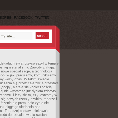
SCRIBE
FACEBOOK
TWITTER
dekadach świat przyspieszył w tempie,
śniej nie znaliśmy. Zawody znikają,
ę nowe specjalizacje, a technologia
sób, w jaki pracujemy, komunikujemy
amy wolny czas. W takim świecie
uczenia się przez całe życie przestała
„opcją”, a stała się koniecznością.
ej nie wystarcza już dyplom zdobyty
lat temu. Liczy się to, czy jesteśmy w
ć się nowych rzeczy szybko, mądrze i
Uczenie się przez całe życie nie
ak ciągłego siedzenia nad
i. To raczej postawa ciekawości
wość do aktualizowania swoich