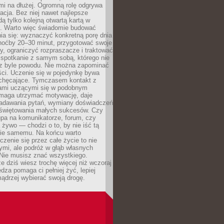
mi na dłużej. Ogromną rolę odgrywa
cja. Bez niej nawet najlepsze
dą tylko kolejną otwartą kartą w
e. Warto więc świadomie budować
ia się: wyznaczyć konkretną porę dnia
choćby 20–30 minut, przygotować swoje
y, ograniczyć rozpraszacze i traktować
 spotkanie z samym sobą, którego nie
z byle powodu. Nie można zapominać
ści. Uczenie się w pojedynkę bywa
iechęcające. Tymczasem kontakt z
ami uczącymi się w podobnym
maga utrzymać motywację, daje
adawania pytań, wymiany doświadczeń
 świętowania małych sukcesów. Czy
upa na komunikatorze, forum, czy
 żywo — chodzi o to, by nie iść tą
nie samemu. Na końcu warto
uczenie się przez całe życie to nie
ymi, ale podróż w głąb własnych
 Nie musisz znać wszystkiego.
e dziś wiesz trochę więcej niż wczoraj
edza pomaga ci pełniej żyć, lepiej
ądrzej wybierać swoją drogę.