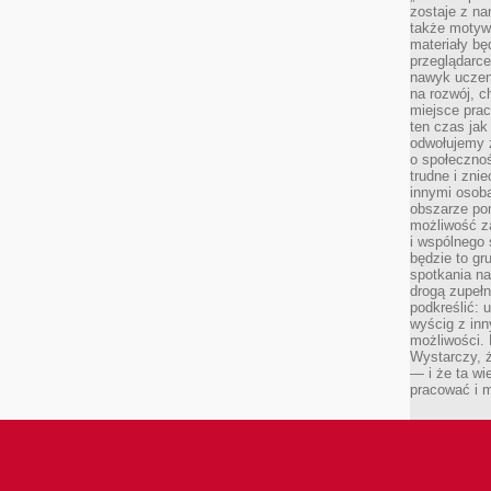
zostaje z na
także motywa
materiały bę
przeglądarc
nawyk uczen
na rozwój, 
miejsce prac
ten czas jak
odwołujemy 
o społeczno
trudne i zn
innymi osob
obszarze po
możliwość z
i wspólnego
będzie to gr
spotkania na
drogą zupeł
podkreślić: 
wyścig z inn
możliwości.
Wystarczy, ż
— i że ta wi
pracować i m