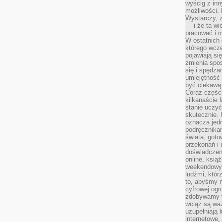
wyścig z inn
możliwości.
Wystarczy, ż
— i że ta wi
pracować i m
W ostatnich 
którego wcze
pojawiają si
zmienia spo
się i spędz
umiejętność 
być ciekawą 
Coraz części
kilkanaście 
stanie uczy
skutecznie. 
oznacza jedn
podręcznikam
świata, goto
przekonań i 
doświadczen
online, książ
weekendowy,
ludźmi, któr
to, abyśmy n
cyfrowej ogr
zdobywamy w
wciąż są waż
uzupełniają 
internetowe,