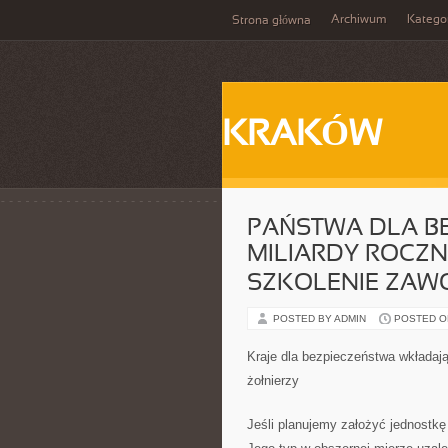
Archiwum
Katego
Strona główna
KRAKÓW
PAŃSTWA DLA B
MILIARDY ROCZN
SZKOLENIE ZAW
POSTED BY ADMIN
POSTED ON
Kraje dla bezpieczeństwa wkładają
żołnierzy
Jeśli planujemy założyć jednostk