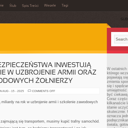
rie
Wesele
Tagi
Ślub
Spis Treści
SUB
EZPIECZEŃSTWA INWESTUJĄ
W ostatnich 
IE W UZBROJENIE ARMII ORAZ
którego wcze
pojawiają si
ODOWYCH ŻOŁNIERZY
zmienia spo
się i spędz
umiejętność 
ON
 AUG - 15 - 2025
COMMENTS OFF
PAŃSTWA
być ciekawą 
DLA
Coraz części
BEZPIECZEŃSTWA
 miliardy na rok w uzbrojenie armii i szkolenie zawodowych
kilkanaście 
INWESTUJĄ
MILIARDY
stanie uczy
ROCZNIE
skutecznie. 
W
oznacza jedn
UZBROJENIE
ARMII
podręcznikam
ę zajmującą się transportem, musimy kupić trafny samochód.
ORAZ
świata, goto
SZKOLENIE