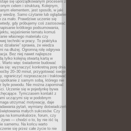
 staje się uporządkowanym procesem z
onym celem i strukturą. Kolejnym,
janym elementem, jest sposób, w jaki
y wiedzę. Samo czytanie lub oglądanie
o za mało. Prawdziwe uczenie się
 wtedy, gdy próbujemy coś zastosować
napisanie krótkiego podsumowania,
ojektu, wyjaśnienie tematu komuś
anie własnego materiału czy
wej techniki w pracy. To praktyka
ez działanie” sprawia, że wiedza
mi na dłużej. Ogromną rolę odgrywa
cja. Bez niej nawet najlepsze
dą tylko kolejną otwartą kartą w
e. Warto więc świadomie budować
ia się: wyznaczyć konkretną porę dnia
choćby 20–30 minut, przygotować swoje
y, ograniczyć rozpraszacze i traktować
 spotkanie z samym sobą, którego nie
z byle powodu. Nie można zapominać
ści. Uczenie się w pojedynkę bywa
iechęcające. Tymczasem kontakt z
ami uczącymi się w podobnym
maga utrzymać motywację, daje
adawania pytań, wymiany doświadczeń
 świętowania małych sukcesów. Czy
upa na komunikatorze, forum, czy
 żywo — chodzi o to, by nie iść tą
nie samemu. Na końcu warto
uczenie się przez całe życie to nie