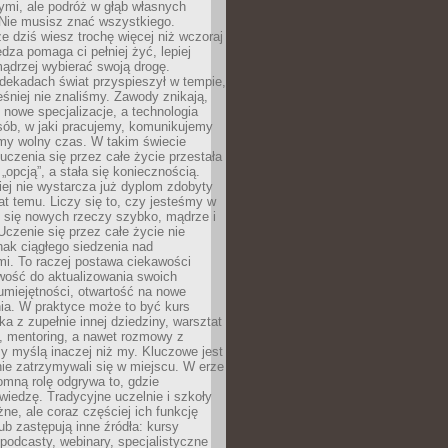
ymi, ale podróż w głąb własnych
 Nie musisz znać wszystkiego.
e dziś wiesz trochę więcej niż wczoraj
edza pomaga ci pełniej żyć, lepiej
ądrzej wybierać swoją drogę.
dekadach świat przyspieszył w tempie,
śniej nie znaliśmy. Zawody znikają,
ę nowe specjalizacje, a technologia
sób, w jaki pracujemy, komunikujemy
amy wolny czas. W takim świecie
uczenia się przez całe życie przestała
„opcją”, a stała się koniecznością.
ej nie wystarcza już dyplom zdobyty
lat temu. Liczy się to, czy jesteśmy w
ć się nowych rzeczy szybko, mądrze i
Uczenie się przez całe życie nie
ak ciągłego siedzenia nad
i. To raczej postawa ciekawości
wość do aktualizowania swoich
umiejętności, otwartość na nowe
ia. W praktyce może to być kurs
ka z zupełnie innej dziedziny, warsztat
 mentoring, a nawet rozmowy z
zy myślą inaczej niż my. Kluczowe jest
ie zatrzymywali się w miejscu. W erze
omną rolę odgrywa to, gdzie
iedzę. Tradycyjne uczelnie i szkoły
ne, ale coraz częściej ich funkcję
lub zastępują inne źródła: kursy
 podcasty, webinary, specjalistyczne