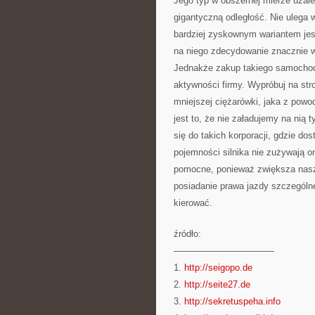
Jego typ w obszernej mierze uzale
gigantyczną odległość. Nie ulega 
bardziej zyskownym wariantem jes
na niego zdecydowanie znacznie wi
Jednakże zakup takiego samochod
aktywności firmy. Wypróbuj na str
mniejszej ciężarówki, jaka z pow
jest to, że nie załadujemy na nią 
się do takich korporacji, gdzie do
pojemności silnika nie zużywają on
pomocne, ponieważ zwiększa nasz
posiadanie prawa jazdy szczególne
kierować.
źródło:
———————————
1.
http://seigopo.de
2.
http://seite27.de
3.
http://sekretuspeha.info