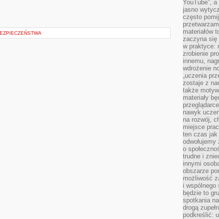
YouTube”, a
jasno wytycz
często pomi
przetwarzam
materiałów t
EZPIECZEŃSTWA
zaczyna się
w praktyce: 
zrobienie pr
innemu, nagr
wdrożenie no
„uczenia prz
zostaje z na
także motywa
materiały bę
przeglądarc
nawyk uczen
na rozwój, 
miejsce prac
ten czas jak
odwołujemy 
o społeczno
trudne i zn
innymi osob
obszarze po
możliwość z
i wspólnego
będzie to gr
spotkania na
drogą zupeł
podkreślić: 