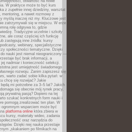
umiejętności, otwartość na nowe
ia. W praktyce może to być kurs
ka z zupełnie innej dziedziny, warsztat
 mentoring, a nawet rozmowy z
zy myślą inaczej niż my. Kluczowe jest
ie zatrzymywali się w miejscu. W erze
omną rolę odgrywa to, gdzie
iedzę. Tradycyjne uczelnie i szkoły
ne, ale coraz częściej ich funkcję
lub zastępują inne źródła: kursy
 podcasty, webinary, specjalistyczne
czy społeczności tematyczne. Dzięki
do nauki jest niemal nieograniczony —
zestaje być brak informacji, a
jej nadmiar i konieczność selekcji.
istotna jest umiejętność świadomego
własnego rozwoju. Zanim zapiszesz się
urs, warto zadać sobie kilka pytań: w
ku chcę się rozwijać? Jakie
 będą mi potrzebne za 3–5 lat? Jakich
 domaga się obecnie mój rynek pracy,
oją prywatną pasją? Dopiero na tej
rto szukać konkretnych form nauki i
óre pomogą zrealizować ten plan. W
e ogromnym wsparciem może być
ana
platforma online
która zbiera w
cu kursy, materiały wideo, zadania
społeczność oraz narzędzia do
stępów. Dzięki niej nauka przestaje
znym „skakaniem po filmikach na