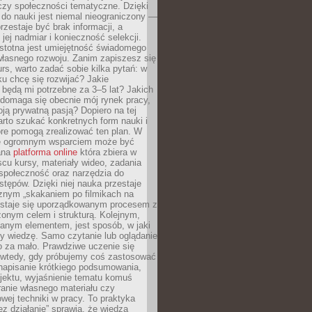
czy społeczności tematyczne. Dzięki
do nauki jest niemal nieograniczony —
zestaje być brak informacji, a
jej nadmiar i konieczność selekcji.
istotna jest umiejętność świadomego
własnego rozwoju. Zanim zapiszesz się
urs, warto zadać sobie kilka pytań: w
ku chcę się rozwijać? Jakie
 będą mi potrzebne za 3–5 lat? Jakich
 domaga się obecnie mój rynek pracy,
oją prywatną pasją? Dopiero na tej
rto szukać konkretnych form nauki i
óre pomogą zrealizować ten plan. W
e ogromnym wsparciem może być
ana
platforma online
która zbiera w
cu kursy, materiały wideo, zadania
społeczność oraz narzędzia do
stępów. Dzięki niej nauka przestaje
znym „skakaniem po filmikach na
 staje się uporządkowanym procesem z
onym celem i strukturą. Kolejnym,
janym elementem, jest sposób, w jaki
y wiedzę. Samo czytanie lub oglądanie
o za mało. Prawdziwe uczenie się
 wtedy, gdy próbujemy coś zastosować
napisanie krótkiego podsumowania,
ojektu, wyjaśnienie tematu komuś
anie własnego materiału czy
wej techniki w pracy. To praktyka
ez działanie” sprawia, że wiedza