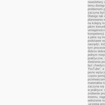
newslettery 
temu dostęp 
problemem pr
zaczyna być 
Dlatego tak 
planowania 
na kolejny k
jakim kierun
umiejętności
kompetencji
a jakie są m
podstawie wa
narzędzi, kt
tym procesi
dobrze dobr
jednym miejs
praktyczne, 
śledzenia po
być chaotyc
YouTube”, a
jasno wytycz
często pomi
przetwarzam
materiałów t
zaczyna się
w praktyce: 
zrobienie pr
innemu, nagr
wdrożenie no
„uczenia prz