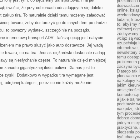
żniony jest tym, co będziemy transportować i na jak
przekonań i 
ZAWODOWYCH
ŻOŁNIERZY
doświadczen
wątpliwości, że przy odbiorcach odnajdujących się daleko
online, książ
weekendowy,
t zakup tira. To naturalnie dzięki temu możemy załadować
ludźmi, któr
ęcej towaru, żeby dostarczyć go do innych firm po drodze.
to, abyśmy n
cyfrowej ogr
u, to poważny wydatek, szczególnie na początku
zdobywamy w
onę internetową transport ADR. Tańszą opcją jest nabycie
wciąż są waż
uzupełniają 
odzeniem ma prawo służyć jako auto dostawcze. Jej wadą
internetowe,
newslettery 
tyle towaru, co na tira. Jednak ciężarówki doskonale nadają
temu dostęp 
stawy są niesłychanie częste. To naturalnie dzięki mniejszej
problemem pr
zaczyna być 
e zanadto gigantycznej ilości paliwa. Dla nas jest to
Dlatego tak 
e zyski. Dodatkowo w wypadku tira wymagane jest
planowania 
na kolejny k
j, odrębnej kategorii, przez co nie każdy może nim
jakim kierun
umiejętności
kompetencji
a jakie są m
podstawie wa
narzędzi, kt
tym procesi
dobrze dobr
jednym miejs
praktyczne, 
śledzenia po
być chaotyc