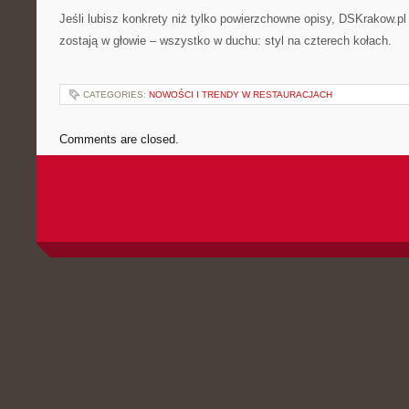
Jeśli lubisz konkrety niż tylko powierzchowne opisy, DSKrakow.pl 
zostają w głowie – wszystko w duchu: styl na czterech kołach.
CATEGORIES:
NOWOŚCI I TRENDY W RESTAURACJACH
Comments are closed.