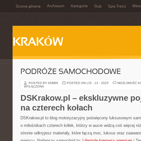
Archiwum
Kategorie
Wes
Strona główna
Ślub
Spis Treści
KRAKÓW
PODRÓŻE SAMOCHODOWE
POSTED BY ADMIN
POSTED ON LIS - 13 - 2025
MOŻLIWOŚĆ 
WYŁĄCZONA
DSKrakow.pl – ekskluzywne poj
na czterech kołach
DSKrakow.pl to blog motoryzacyjny poświęcony luksusowym sa
o miłośnikach czterech kółek, którzy w aucie widzą coś więcej ni
stronie odkryjesz materiały, które łączą moc, luksus oraz zaawa
miejscu. Najlepszy samochód to:
Lifestyle kierowcy premium
i Te