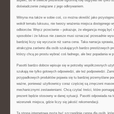
aspekt, bo w świecie prezentów ogromną rolę odgrywa nie tylko s
doświadczenie związane z jego odkrywaniem.
Witryna ma także w sobie coś, co można określić jako przystępn
wokół tematu luksusu, nie tworzy wrażenia miejsca dostępnego w
odbiorców. Wręcz przeciwnie – pokazuje, że elegancja mogą być 
sposobów i że luksus nie zawsze musi oznaczać przesadnie wys
bardziej liczy się wyczucie niż sama cena. Taka narracja sprawia
atrakcyjna zarówno dla osób szukających bardzo prestiżowych prez
którzy chcą po prostu wybrać coś ładnego, ale bez popadania w 
Pasotti bardzo dobrze wpisuje się w potrzeby współczesnych użyt
szukają nie tylko gotowych odpowiedzi, ale też podpowiedzi. Za
przypadkowych produktów pojawia się tu bardziej przemyślane po
ważne, ponieważ użytkownicy coraz częściej są zmęczeni masow
mechanicznymi zestawieniami. Chcą czytać treści, które pomagaj
prezent będzie stosowny w danej sytuacji. Pasotti odpowiada na t
wizerunek miejsca, gdzie liczy się jakość rekomendacji.
Ta strona internetowa może być szczególnie cenna dla osób, któ