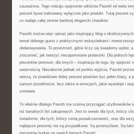
zauważona. Tego rodzaju spojrzenie odróżnia Pasotti od wielu inn
prezent bywa traktowany wyłącznie jako produkt. Tutaj prezent z
co nadaje całej stronie bardziej elegancki charakter.
Pasotti można więc opisać jako inspirujący blog o ekskluzywnych
temat dobrego gustu z praktycznymi wskazówkami i nowoczesny
obdarowywania. To przestrzeń, gdzie liczy się świadomy wybór, a
zrozumieć, jak tworzyć niezapomniane podarunki. Dla jednych bę
prezentów premium, dla innych – inspiracja do tego, by spojrzeć
uważnością. Niezależnie jednak od punktu wyjścia, Pasotti pozost
wierzą, że prawdziwie dobry prezent powinien być pełen klasy, a j
samym przedmiocie, lecz także w emocjach, jakie wywołuje i wsp
zostawia.
To właśnie dlatego Pasotti ma szansę przyciągać użytkowników 
niż banalnych list zakupowych. Jest to serwis dla tych, którzy ch
świadomie, dla tych, którzy cenią ponadczasowość, oraz dla wszy
najlepsze prezenty nie są przypadkowe. Są przemyślane. Są luksu
prezentów buduje na swoich łamach Pasotti.