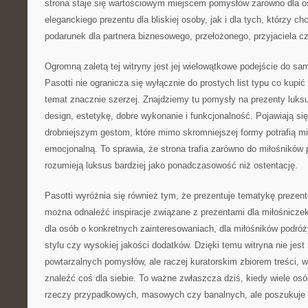
strona staje się wartościowym miejscem pomysłów zarówno dla os
eleganckiego prezentu dla bliskiej osoby, jak i dla tych, którzy c
podarunek dla partnera biznesowego, przełożonego, przyjaciela cz
Ogromną zaletą tej witryny jest jej wielowątkowe podejście do sa
Pasotti nie ogranicza się wyłącznie do prostych list typu co kupić
temat znacznie szerzej. Znajdziemy tu pomysły na prezenty luks
design, estetykę, dobre wykonanie i funkcjonalność. Pojawiają si
drobniejszym gestom, które mimo skromniejszej formy potrafią m
emocjonalną. To sprawia, że strona trafia zarówno do miłośników pr
rozumieją luksus bardziej jako ponadczasowość niż ostentację.
Pasotti wyróżnia się również tym, że prezentuje tematykę prezentó
można odnaleźć inspiracje związane z prezentami dla miłośniczek
dla osób o konkretnych zainteresowaniach, dla miłośników podróż
stylu czy wysokiej jakości dodatków. Dzięki temu witryna nie je
powtarzalnych pomysłów, ale raczej kuratorskim zbiorem treści,
znaleźć coś dla siebie. To ważne zwłaszcza dziś, kiedy wiele os
rzeczy przypadkowych, masowych czy banalnych, ale poszukuje