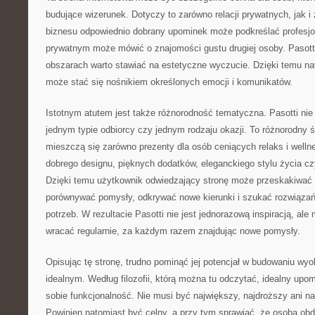
budujące wizerunek. Dotyczy to zarówno relacji prywatnych, jak 
biznesu odpowiednio dobrany upominek może podkreślać profesjo
prywatnym może mówić o znajomości gustu drugiej osoby. Pasotti
obszarach warto stawiać na estetyczne wyczucie. Dzięki temu na
może stać się nośnikiem określonych emocji i komunikatów.
Istotnym atutem jest także różnorodność tematyczna. Pasotti nie
jednym typie odbiorcy czy jednym rodzaju okazji. To różnorodny św
mieszczą się zarówno prezenty dla osób ceniących relaks i wellne
dobrego designu, pięknych dodatków, eleganckiego stylu życia 
Dzięki temu użytkownik odwiedzający stronę może przeskakiwać
porównywać pomysły, odkrywać nowe kierunki i szukać rozwiąza
potrzeb. W rezultacie Pasotti nie jest jednorazową inspiracją, al
wracać regularnie, za każdym razem znajdując nowe pomysły.
Opisując tę stronę, trudno pominąć jej potencjał w budowaniu wyo
idealnym. Według filozofii, którą można tu odczytać, idealny upom
sobie funkcjonalność. Nie musi być największy, najdroższy ani na
Powinien natomiast być celny, a przy tym sprawiać, że osoba ob