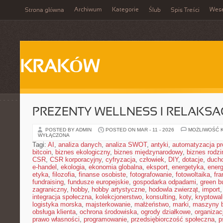
Archiwum
Kategorie
Wes
Strona główna
Ślub
Spis Treści
KRAKÓW
PREZENTY WELLNESS I RELAKSA
POSTED BY ADMIN
POSTED ON MAR - 11 - 2026
MOŻLIWOŚĆ 
WYŁĄCZONA
Tagi:
AI
,
analiza danych
,
analiza SWOT
,
antyki
,
automatyzacja p
bitcoin
,
biznes ekologiczny
,
biznes międzynarodowy
,
biznes rodzi
CSR
,
CSR korporacyjny
,
cyfryzacja
,
człowiek
,
DIY
,
dotacje
,
duch
e-handel
,
ekologia
,
ekonomia globalna
,
eksport
,
energetyka
,
energ
etyka
,
filozofia
,
finanse osobiste
,
fotografowanie
,
fotowoltaika
,
fr
fundraising
,
fundusze europejskie
,
gospodarka odpadami
,
green b
zagraniczny
,
hobby
,
hobby artystyczne
,
hodowla zwierząt
,
import
integracja społeczna
,
kolekcjonerstwo
,
konsulting
,
koty
,
kryptowal
logistyka morska
,
majsterkowanie
,
małżeństwo
,
marki
,
maszyny 
obsługa klienta
,
ochrona środowiska
,
ogrody działkowe
,
organizac
prawo własności
,
programowanie
,
przedsiębiorczość społeczna
,
p