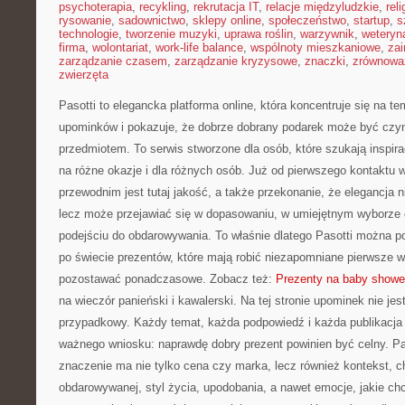
psychoterapia
,
recykling
,
rekrutacja IT
,
relacje międzyludzkie
,
reli
rysowanie
,
sadownictwo
,
sklepy online
,
społeczeństwo
,
startup
,
s
technologie
,
tworzenie muzyki
,
uprawa roślin
,
warzywnik
,
weteryna
firma
,
wolontariat
,
work-life balance
,
wspólnoty mieszkaniowe
,
zai
zarządzanie czasem
,
zarządzanie kryzysowe
,
znaczki
,
zrównowa
zwierzęta
Pasotti to elegancka platforma online, która koncentruje się na 
upominków i pokazuje, że dobrze dobrany podarek może być czym
przedmiotem. To serwis stworzone dla osób, które szukają inspira
na różne okazje i dla różnych osób. Już od pierwszego kontaktu
przewodnim jest tutaj jakość, a także przekonanie, że elegancja 
lecz może przejawiać się w dopasowaniu, w umiejętnym wyborz
podejściu do obdarowywania. To właśnie dlatego Pasotti można 
po świecie prezentów, które mają robić niezapomniane pierwsze w
pozostawać ponadczasowe. Zobacz też:
Prezenty na baby shower
na wieczór panieński i kawalerski. Na tej stronie upominek nie je
przypadkowy. Każdy temat, każda podpowiedź i każda publikacja
ważnego wniosku: naprawdę dobry prezent powinien być celny. Pa
znaczenie ma nie tylko cena czy marka, lecz również kontekst, c
obdarowywanej, styl życia, upodobania, a nawet emocje, jakie c