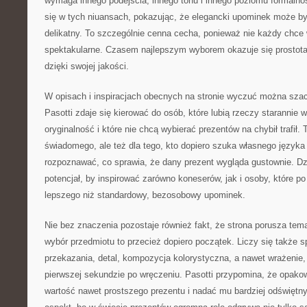
wymaga innego podejścia, innego tonu i innego poziomu formalno
się w tych niuansach, pokazując, że elegancki upominek może by
delikatny. To szczególnie cenna cecha, ponieważ nie każdy chce 
spektakularne. Czasem najlepszym wyborem okazuje się prostota,
dzięki swojej jakości.
W opisach i inspiracjach obecnych na stronie wyczuć można sz
Pasotti zdaje się kierować do osób, które lubią rzeczy starannie 
oryginalność i które nie chcą wybierać prezentów na chybił trafił. T
świadomego, ale też dla tego, kto dopiero szuka własnego języka 
rozpoznawać, co sprawia, że dany prezent wygląda gustownie. Dz
potencjał, by inspirować zarówno koneserów, jak i osoby, które p
lepszego niż standardowy, bezosobowy upominek.
Nie bez znaczenia pozostaje również fakt, że strona porusza te
wybór przedmiotu to przecież dopiero początek. Liczy się także
przekazania, detal, kompozycja kolorystyczna, a nawet wrażenie, 
pierwszej sekundzie po wręczeniu. Pasotti przypomina, że opak
wartość nawet prostszego prezentu i nadać mu bardziej odświętny