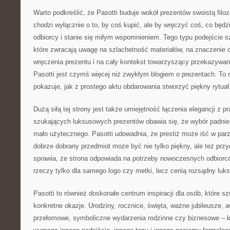
Warto podkreślić, że Pasotti buduje wokół prezentów swoistą filo
chodzi wyłącznie o to, by coś kupić, ale by wręczyć coś, co będ
odbiorcy i stanie się miłym wspomnieniem. Tego typu podejście s
które zwracają uwagę na szlachetność materiałów, na znaczenie
wręczenia prezentu i na cały kontekst towarzyszący przekazywa
Pasotti jest czymś więcej niż zwykłym blogiem o prezentach. To ra
pokazuje, jak z prostego aktu obdarowania stworzyć piękny rytuał
Dużą siłą tej strony jest także umiejętność łączenia elegancji z 
szukających luksusowych prezentów obawia się, że wybór padnie
mało użytecznego. Pasotti udowadnia, że prestiż może iść w parz
dobrze dobrany przedmiot może być nie tylko piękny, ale też przyd
sprawia, że strona odpowiada na potrzeby nowoczesnych odbiorc
rzeczy tylko dla samego logo czy metki, lecz cenią rozsądny luk
Pasotti to również doskonałe centrum inspiracji dla osób, które s
konkretne okazje. Urodziny, rocznice, święta, ważne jubileusze,
przełomowe, symboliczne wydarzenia rodzinne czy biznesowe – k