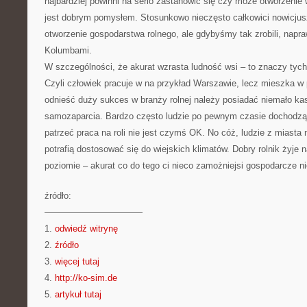
najbardziej powinni na serio zastanowić się czy może otworzenie
jest dobrym pomysłem. Stosunkowo nieczęsto całkowici nowicjus
otworzenie gospodarstwa rolnego, ale gdybyśmy tak zrobili, napr
Kolumbami.
W szczególności, że akurat wzrasta ludność wsi – to znaczy tych
Czyli człowiek pracuje w na przykład Warszawie, lecz mieszka w
odnieść duży sukces w branży rolnej należy posiadać niemało kas
samozaparcia. Bardzo często ludzie po pewnym czasie dochodzą 
patrzeć praca na roli nie jest czymś OK. No cóż, ludzie z miast
potrafią dostosować się do wiejskich klimatów. Dobry rolnik żyj
poziomie – akurat co do tego ci nieco zamożniejsi gospodarcze n
źródło:
———————————
1.
odwiedź witrynę
2.
źródło
3.
więcej tutaj
4.
http://ko-sim.de
5.
artykuł tutaj