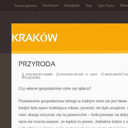
Archiwum
Kategorie
Wes
Strona główna
Ślub
Spis Treści
KRAKÓW
PRZYRODA
POSTED BY ADMIN
POSTED ON SIE - 4 - 2025
MOŻLIWOŚĆ K
WYŁĄCZONA
Czy własne gospodarstwo rolne się opłaca?
Prowadzenie gospodarstwa rolnego w żadnym razie nie jest łatwe.
kiedyś była sporo trudniejsza robota, przecież nie było urządzeń,
mieć okazję utrzymać się na powierzchni – funkcjonować na dob
razie nie można uważać, że będzie to proste. Jednakże ludzie z 