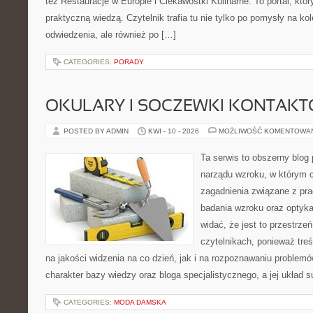
też Restauracje w Europie i Ciekawostki Kulinarne. To portal, któ
praktyczną wiedzą. Czytelnik trafia tu nie tylko po pomysły na ko
odwiedzenia, ale również po […]
CATEGORIES:
PORADY
OKULARY I SOCZEWKI KONTAK
POSTED BY ADMIN
KWI - 10 - 2026
MOŻLIWOŚĆ KOMENTOWA
Ta serwis to obszerny blog 
narządu wzroku, w którym c
zagadnienia związane z prac
badania wzroku oraz optyka
widać, że jest to przestrz
czytelnikach, ponieważ treś
na jakości widzenia na co dzień, jak i na rozpoznawaniu problemó
charakter bazy wiedzy oraz bloga specjalistycznego, a jej układ s
CATEGORIES:
MODA DAMSKA