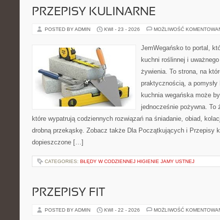
PRZEPISY KULINARNE
POSTED BY ADMIN
KWI - 23 - 2026
MOŻLIWOŚĆ KOMENTOWA
JemWegańsko to portal, któr
kuchni roślinnej i uważneg
żywienia. To strona, na któ
praktycznością, a pomysły 
kuchnia wegańska może być 
jednocześnie pożywna. To źr
które wypatrują codziennych rozwiązań na śniadanie, obiad, kola
drobną przekąskę. Zobacz także Dla Początkujących i Przepisy kul
dopieszczone […]
CATEGORIES:
BŁĘDY W CODZIENNEJ HIGIENIE JAMY USTNEJ
PRZEPISY FIT
POSTED BY ADMIN
KWI - 22 - 2026
MOŻLIWOŚĆ KOMENTOWA