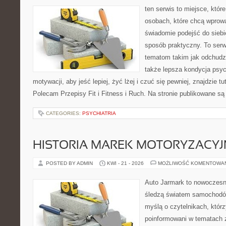
ten serwis to miejsce, któr
osobach, które chcą wprow
świadomie podejść do siebie
sposób praktyczny. To ser
tematom takim jak odchudza
także lepsza kondycja psyc
motywacji, aby jeść lepiej, żyć lżej i czuć się pewniej, znajdzie tu
Polecam Przepisy Fit i Fitness i Ruch. Na stronie publikowane są
CATEGORIES:
PSYCHIATRIA
HISTORIA MAREK MOTORYZACY
POSTED BY ADMIN
KWI - 21 - 2026
MOŻLIWOŚĆ KOMENTOWA
Auto Jarmark to nowoczesna
śledzą światem samochodów
myślą o czytelnikach, któr
poinformowani w tematach