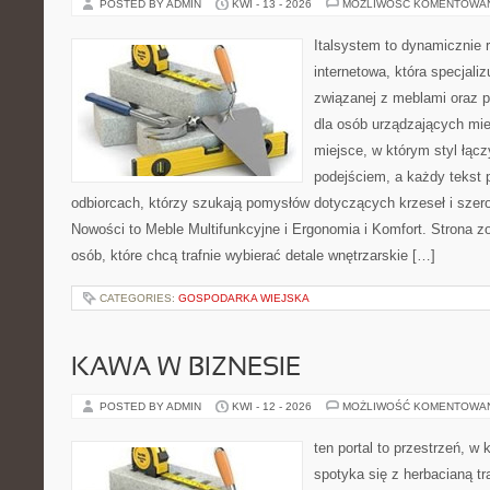
POSTED BY ADMIN
KWI - 13 - 2026
MOŻLIWOŚĆ KOMENTOWA
Italsystem to dynamicznie r
internetowa, która specjaliz
związanej z meblami oraz
dla osób urządzających mie
miejsce, w którym styl łąc
podejściem, a każdy tekst 
odbiorcach, którzy szukają pomysłów dotyczących krzeseł i sze
Nowości to Meble Multifunkcyjne i Ergonomia i Komfort. Strona z
osób, które chcą trafnie wybierać detale wnętrzarskie […]
CATEGORIES:
GOSPODARKA WIEJSKA
KAWA W BIZNESIE
POSTED BY ADMIN
KWI - 12 - 2026
MOŻLIWOŚĆ KOMENTOWA
ten portal to przestrzeń, w
spotyka się z herbacianą tr