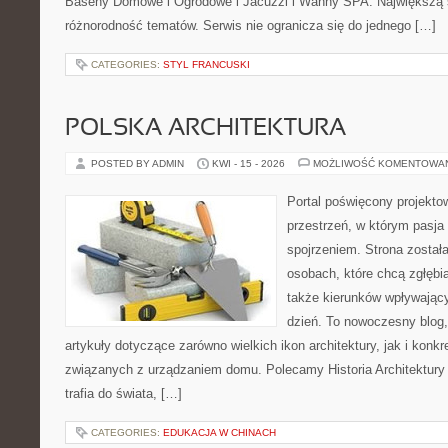
Baseny Domowe i Ogrodowe i Jacuzzi i Wanny SPA. Największą sił
różnorodność tematów. Serwis nie ogranicza się do jednego […]
CATEGORIES:
STYL FRANCUSKI
POLSKA ARCHITEKTURA
POSTED BY ADMIN
KWI - 15 - 2026
MOŻLIWOŚĆ KOMENTOWA
Portal poświęcony projektow
przestrzeń, w którym pasja
spojrzeniem. Strona został
osobach, które chcą zgłębia
także kierunków wpływający
dzień. To nowoczesny blog
artykuły dotyczące zarówno wielkich ikon architektury, jak i kon
związanych z urządzaniem domu. Polecamy Historia Architektury i
trafia do świata, […]
CATEGORIES:
EDUKACJA W CHINACH