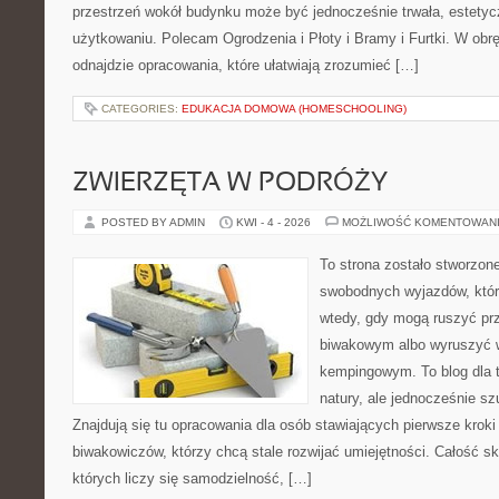
przestrzeń wokół budynku może być jednocześnie trwała, estety
użytkowaniu. Polecam Ogrodzenia i Płoty i Bramy i Furtki. W obrę
odnajdzie opracowania, które ułatwiają zrozumieć […]
CATEGORIES:
EDUKACJA DOMOWA (HOMESCHOOLING)
ZWIERZĘTA W PODRÓŻY
POSTED BY ADMIN
KWI - 4 - 2026
MOŻLIWOŚĆ KOMENTOWAN
To strona zostało stworzon
swobodnych wyjazdów, które 
wtedy, gdy mogą ruszyć pr
biwakowym albo wyruszyć 
kempingowym. To blog dla t
natury, ale jednocześnie sz
Znajdują się tu opracowania dla osób stawiających pierwsze kroki
biwakowiczów, którzy chcą stale rozwijać umiejętności. Całość sk
których liczy się samodzielność, […]