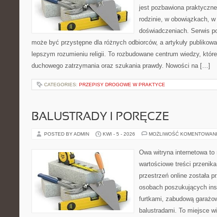
jest pozbawiona praktyczne
rodzinie, w obowiązkach, w
doświadczeniach. Serwis po
może być przystępne dla różnych odbiorców, a artykuły publikowa
lepszym rozumieniu religii. To rozbudowane centrum wiedzy, które 
duchowego zatrzymania oraz szukania prawdy. Nowości na […]
CATEGORIES:
PRZEPISY DROGOWE W PRAKTYCE
BALUSTRADY I PORĘCZE
POSTED BY ADMIN
KWI - 5 - 2026
MOŻLIWOŚĆ KOMENTOWAN
Owa witryna internetowa to
wartościowe treści przenika
przestrzeń online została 
osobach poszukujących insp
furtkami, zabudową garażow
balustradami. To miejsce wi