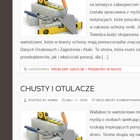
na tematyce zabezpieczeń 
została opracowana z myślą
instytucjach, które poszuk
w zakresie ochrony osób.
Twierdza budzi skojarzenia z
wartościami, które w branży ochrony mają pierwszorzędne znacz
Danych Osobowych i Zagrożenia i Ataki. To strona, która może z
przedsiębiorców, jak i właścicieli posesji, dla […]
CATEGORIES:
PROBLEMY SZKOLNE I TRUDNOŚCI W NAUCE
CHUSTY I OTULACZE
POSTED BY ADMIN
MAJ - 1 - 2026
MOŻLIWOŚĆ KOMENTOWAN
Wallaboo to wartościowe mi
myślą o osobach opiekujący
szukają inspirujących pom
dzieci. Strona skupia się n