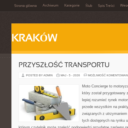
Archiwum
Kategorie
Wes
Strona główna
Ślub
Spis Treści
KRAKÓW
PRZYSZŁOŚĆ TRANSPORTU
POSTED BY ADMIN
MAJ - 5 - 2026
MOŻLIWOŚĆ KOMENTOWAN
Moto Concierge to motoryza
który został przygotowany
lepiej rozumieć rynek motor
przede wszystkim na prakt
związanych z utrzymaniem
tych dostępnych na rynku 
którym czytelnik może znaleźć podpowiedzi przydatne zarówno pr