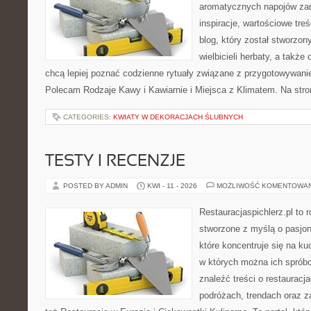
aromatycznych napojów zam
inspiracje, wartościowe treś
blog, który został stworzon
wielbicieli herbaty, a także 
chcą lepiej poznać codzienne rytuały związane z przygotowywani
Polecam Rodzaje Kawy i Kawiarnie i Miejsca z Klimatem. Na str
CATEGORIES:
KWIATY W DEKORACJACH ŚLUBNYCH
TESTY I RECENZJE
POSTED BY ADMIN
KWI - 11 - 2026
MOŻLIWOŚĆ KOMENTOWA
Restauracjaspichlerz.pl to
stworzone z myślą o pasjon
które koncentruje się na ku
w których można ich sprób
znaleźć treści o restauracj
podróżach, trendach oraz z