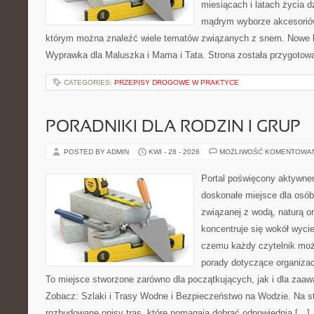
miesiącach i latach życia 
mądrym wyborze akcesoriów
którym można znaleźć wiele tematów związanych z snem. Nowe ka
Wyprawka dla Maluszka i Mama i Tata. Strona została przygotow
CATEGORIES:
PRZEPISY DROGOWE W PRAKTYCE
PORADNIKI DLA RODZIN I GRUP
POSTED BY ADMIN
KWI - 28 - 2026
MOŻLIWOŚĆ KOMENTOWA
Portal poświęcony aktywn
doskonałe miejsce dla osób,
związanej z wodą, naturą o
koncentruje się wokół wyci
czemu każdy czytelnik moż
porady dotyczące organizac
To miejsce stworzone zarówno dla początkujących, jak i dla zaa
Zobacz: Szlaki i Trasy Wodne i Bezpieczeństwo na Wodzie. Na s
rozbudowane opisy tras, które pomagają dobrać odpowiednią […]