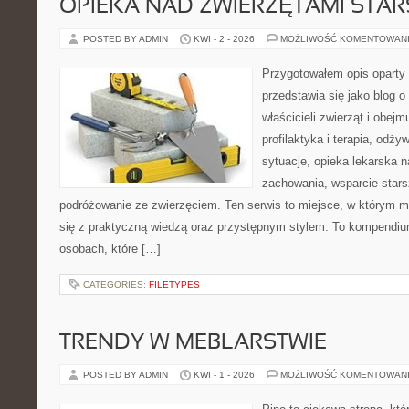
OPIEKA NAD ZWIERZĘTAMI STAR
POSTED BY ADMIN
KWI - 2 - 2026
MOŻLIWOŚĆ KOMENTOWAN
Przygotowałem opis oparty 
przedstawia się jako blog o
właścicieli zwierząt i obejm
profilaktyka i terapia, odży
sytuacje, opieka lekarska n
zachowania, wsparcie stars
podróżowanie ze zwierzęciem. Ten serwis to miejsce, w którym m
się z praktyczną wiedzą oraz przystępnym stylem. To kompendium
osobach, które […]
CATEGORIES:
FILETYPES
TRENDY W MEBLARSTWIE
POSTED BY ADMIN
KWI - 1 - 2026
MOŻLIWOŚĆ KOMENTOWAN