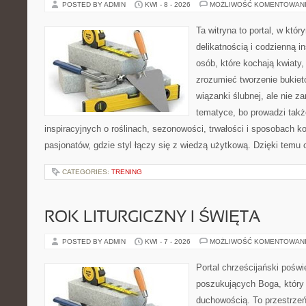
POSTED BY ADMIN
KWI - 8 - 2026
MOŻLIWOŚĆ KOMENTOWAN
Ta witryna to portal, w któr
delikatnością i codzienną i
osób, które kochają kwiaty,
zrozumieć tworzenie bukiet
wiązanki ślubnej, ale nie z
tematyce, bo prowadzi takż
inspiracyjnych o roślinach, sezonowości, trwałości i sposobach 
pasjonatów, gdzie styl łączy się z wiedzą użytkową. Dzięki temu o
CATEGORIES:
TRENING
ROK LITURGICZNY I ŚWIĘTA
POSTED BY ADMIN
KWI - 7 - 2026
MOŻLIWOŚĆ KOMENTOWAN
Portal chrześcijański pośw
poszukujących Boga, który 
duchowością. To przestrzeń,