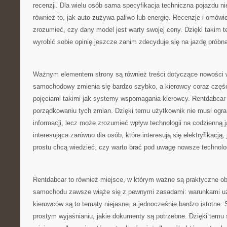
recenzji. Dla wielu osób sama specyfikacja techniczna pojazdu ni
również to, jak auto zużywa paliwo lub energię. Recenzje i omó
zrozumieć, czy dany model jest warty swojej ceny. Dzięki takim 
wyrobić sobie opinię jeszcze zanim zdecyduje się na jazdę próbn
Ważnym elementem strony są również treści dotyczące nowości 
samochodowy zmienia się bardzo szybko, a kierowcy coraz części
pojęciami takimi jak systemy wspomagania kierowcy. Rentdabc
porządkowaniu tych zmian. Dzięki temu użytkownik nie musi ogra
informacji, lecz może zrozumieć wpływ technologii na codzienną 
interesująca zarówno dla osób, które interesują się elektryfikacją, 
prostu chcą wiedzieć, czy warto brać pod uwagę nowsze technolo
Rentdabcar to również miejsce, w którym ważne są praktyczne ob
samochodu zawsze wiąże się z pewnymi zasadami: warunkami uż
kierowców są to tematy niejasne, a jednocześnie bardzo istotne
prostym wyjaśnianiu, jakie dokumenty są potrzebne. Dzięki temu s