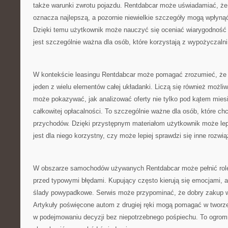
także warunki zwrotu pojazdu. Rentdabcar może uświadamiać, że 
oznacza najlepszą, a pozornie niewielkie szczegóły mogą wpłyną
Dzięki temu użytkownik może nauczyć się oceniać wiarygodność
jest szczególnie ważna dla osób, które korzystają z wypożyczalni 
W kontekście leasingu Rentdabcar może pomagać zrozumieć, że at
jeden z wielu elementów całej układanki. Liczą się również możli
może pokazywać, jak analizować oferty nie tylko pod kątem mies
całkowitej opłacalności. To szczególnie ważne dla osób, które c
przychodów. Dzięki przystępnym materiałom użytkownik może lepi
jest dla niego korzystny, czy może lepiej sprawdzi się inne rozwią
W obszarze samochodów używanych Rentdabcar może pełnić rolę
przed typowymi błędami. Kupujący często kierują się emocjami, a
ślady powypadkowe. Serwis może przypominać, że dobry zakup 
Artykuły poświęcone autom z drugiej ręki mogą pomagać w tworzeni
w podejmowaniu decyzji bez niepotrzebnego pośpiechu. To ogrom