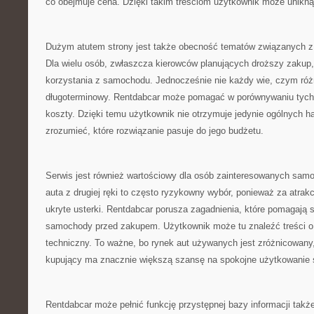
co obejmuje cena. Dzięki takim treściom użytkownik może unikną
Dużym atutem strony jest także obecność tematów związanych z 
Dla wielu osób, zwłaszcza kierowców planujących droższy zakup,
korzystania z samochodu. Jednocześnie nie każdy wie, czym róż
długoterminowy. Rentdabcar może pomagać w porównywaniu tych 
koszty. Dzięki temu użytkownik nie otrzymuje jedynie ogólnych ha
zrozumieć, które rozwiązanie pasuje do jego budżetu.
Serwis jest również wartościowy dla osób zainteresowanych sa
auta z drugiej ręki to często ryzykowny wybór, ponieważ za atrak
ukryte usterki. Rentdabcar porusza zagadnienia, które pomagają
samochody przed zakupem. Użytkownik może tu znaleźć treści o 
techniczny. To ważne, bo rynek aut używanych jest zróżnicowany
kupujący ma znacznie większą szansę na spokojne użytkowanie
Rentdabcar może pełnić funkcję przystępnej bazy informacji także