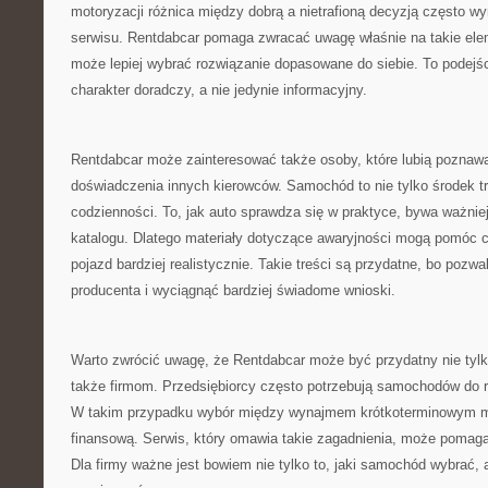
motoryzacji różnica między dobrą a nietrafioną decyzją często wy
serwisu. Rentdabcar pomaga zwracać uwagę właśnie na takie elem
może lepiej wybrać rozwiązanie dopasowane do siebie. To podejś
charakter doradczy, a nie jedynie informacyjny.
Rentdabcar może zainteresować także osoby, które lubią poznawać 
doświadczenia innych kierowców. Samochód to nie tylko środek tr
codzienności. To, jak auto sprawdza się w praktyce, bywa ważnie
katalogu. Dlatego materiały dotyczące awaryjności mogą pomóc c
pojazd bardziej realistycznie. Takie treści są przydatne, bo pozwa
producenta i wyciągnąć bardziej świadome wnioski.
Warto zwrócić uwagę, że Rentdabcar może być przydatny nie tyl
także firmom. Przedsiębiorcy często potrzebują samochodów do 
W takim przypadku wybór między wynajmem krótkoterminowym m
finansową. Serwis, który omawia takie zagadnienia, może pomaga
Dla firmy ważne jest bowiem nie tylko to, jaki samochód wybrać, a