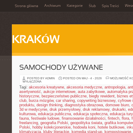
Archiwum
Kategorie
Wes
Strona główna
Ślub
Spis Treści
KRAKÓW
SAMOCHODY UŻYWANE
POSTED BY ADMIN
POSTED ON MAJ - 4 - 2026
MOŻLIWOŚĆ K
WYŁĄCZONA
Tagi:
akcesoria kreatywne
,
akcesoria medyczne
,
antropologia
,
ant
asertywność
,
aukcje internetowe
,
auta zabytkowe
,
automatyka p
historyczne
,
bezpieczeństwo publiczne
,
biegły rewident
,
biznes e
club
,
burza mózgów
,
car sharing
,
copywriting biznesowy
,
cyfrowe 
produktu
,
design thinking
,
diagnostyka obrazowa
,
domowe biuro
,
3d w medycynie
,
druk przemysłowy
,
druk reklamowy
,
drukarki
,
ed
kulturowa
,
edukacja publiczna
,
edukacja społeczna
,
edukacja tur
fauna
,
festiwale ludowe
,
finansowanie działalności
,
fintech
,
flora
,
freelancing
,
geografia Polski
,
geopolityka świata
,
grafika kompute
Polski
,
hobby kolekcjonerskie
,
hodowla koni
,
hotele butikowe
,
ink
klimatyzacja
,
kluby literackie
,
komedia stand-up
,
kompostowanie