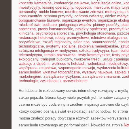
koncerty kameralne
,
konferencje naukowe
,
konsultacje online
,
kop
inwestycyjny
,
leasing operacyjny
,
logopedia
,
manicure
,
mapy tury
personalny
,
meble biurowe
,
monitorowanie zdrowia
,
motoryzacja k
konsumentów
,
ochrona przyrody
,
ochrona zwierząt
,
odzież medyc
oprogramowanie biurowe
,
organizacja eventów
,
organizacje ekolo
młodzieżowe
,
pedicure
,
pielęgnacja włosów
,
planery podróży
,
plas
społeczna
,
prawo konsumenckie
,
projekty społeczne
,
przemysł k
kliniczna
,
psychologia społeczna
,
psychologia stosowana
,
pszcze
restauracje hotelowe
,
roboty przemysłowe
,
rolnictwo ekologiczne
,
przywództwa
,
rozwój regionalny
,
salon spa
,
samorządność
,
spotka
technologiczne
,
systemy socjalne
,
szkolenia menedżerskie
,
sztuc
sztuczna inteligencja w medycynie
,
sztuka tradycyjna
,
team build
telemedycyna
,
terapia poznawcza
,
testy kosmetyczne
,
testy psy
ekologiczny
,
transport publiczny
,
tworzenie treści
,
usługi catering
wakacje z dziećmi
,
wellness w hotelach
,
wolontariat młodzieżowy
współpraca zespołowa
,
wspomaganie rozwoju
,
wydarzenia kultura
samochodów
,
wystawy fotograficzne
,
wystawy naukowe
,
zabiegi 
marketingiem
,
zarządzanie ryzykiem
,
zarządzanie zmianami
,
zauf
technologie
,
zwiedzanie z przewodnikiem
Rentdabcar to rozbudowany serwis internetowy rozwijany z myślą 
zakup pojazdu. Strona łączy wiele przydatnych tematów związany
czemu może być codziennym źródłem inspiracji zarówno dla użytko
którzy dopiero poznają świat eksploatacji samochodów. To stron
można znaleźć porady dotyczące różnych aspektów korzystania z
samochodu używanego aż po formalności. Nowości na stronie
No