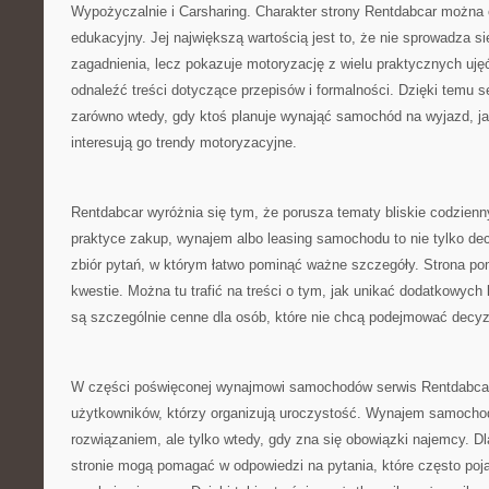
Wypożyczalnie i Carsharing. Charakter strony Rentdabcar można 
edukacyjny. Jej największą wartością jest to, że nie sprowadza s
zagadnienia, lecz pokazuje motoryzację z wielu praktycznych uj
odnaleźć treści dotyczące przepisów i formalności. Dzięki temu 
zarówno wtedy, gdy ktoś planuje wynająć samochód na wyjazd, ja
interesują go trendy motoryzacyjne.
Rentdabcar wyróżnia się tym, że porusza tematy bliskie codzie
praktyce zakup, wynajem albo leasing samochodu to nie tylko decy
zbiór pytań, w którym łatwo pominąć ważne szczegóły. Strona p
kwestie. Można tu trafić na treści o tym, jak unikać dodatkowych
są szczególnie cenne dla osób, które nie chcą podejmować decyz
W części poświęconej wynajmowi samochodów serwis Rentdabcar
użytkowników, którzy organizują uroczystość. Wynajem samoch
rozwiązaniem, ale tylko wtedy, gdy zna się obowiązki najemcy. D
stronie mogą pomagać w odpowiedzi na pytania, które często poja