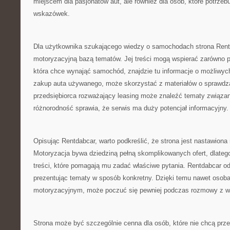
miejscem dla pasjonatów aut, ale również dla osób, które potrzeb
wskazówek.
Dla użytkownika szukającego wiedzy o samochodach strona Ren
motoryzacyjną bazą tematów. Jej treści mogą wspierać zarówno 
która chce wynająć samochód, znajdzie tu informacje o możliwych
zakup auta używanego, może skorzystać z materiałów o sprawdza
przedsiębiorca rozważający leasing może znaleźć tematy związan
różnorodność sprawia, że serwis ma duży potencjał informacyjny.
Opisując Rentdabcar, warto podkreślić, że strona jest nastawiona
Motoryzacja bywa dziedziną pełną skomplikowanych ofert, dlateg
treści, które pomagają mu zadać właściwe pytania. Rentdabcar od
prezentując tematy w sposób konkretny. Dzięki temu nawet osoba,
motoryzacyjnym, może poczuć się pewniej podczas rozmowy z w
Strona może być szczególnie cenna dla osób, które nie chcą prz