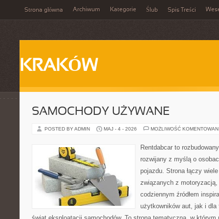
Archiwum
Kategorie
Wes
Strona główna
Ślub
Spis Treści
KRAKÓW
SAMOCHODY UŻYWANE
POSTED BY ADMIN
MAJ - 4 - 2026
MOŻLIWOŚĆ KOMENTOWAN
Rentdabcar to rozbudowany 
rozwijany z myślą o osobac
pojazdu. Strona łączy wiel
związanych z motoryzacją,
codziennym źródłem inspira
użytkowników aut, jak i dla
świat eksploatacji samochodów. To strona tematyczna, w którym