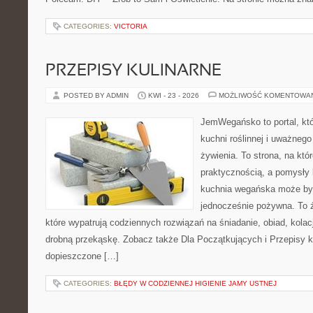
CATEGORIES:
VICTORIA
PRZEPISY KULINARNE
POSTED BY ADMIN
KWI - 23 - 2026
MOŻLIWOŚĆ KOMENTOWA
JemWegańsko to portal, któr
kuchni roślinnej i uważneg
żywienia. To strona, na któ
praktycznością, a pomysły 
kuchnia wegańska może być 
jednocześnie pożywna. To źr
które wypatrują codziennych rozwiązań na śniadanie, obiad, kola
drobną przekąskę. Zobacz także Dla Początkujących i Przepisy kul
dopieszczone […]
CATEGORIES:
BŁĘDY W CODZIENNEJ HIGIENIE JAMY USTNEJ