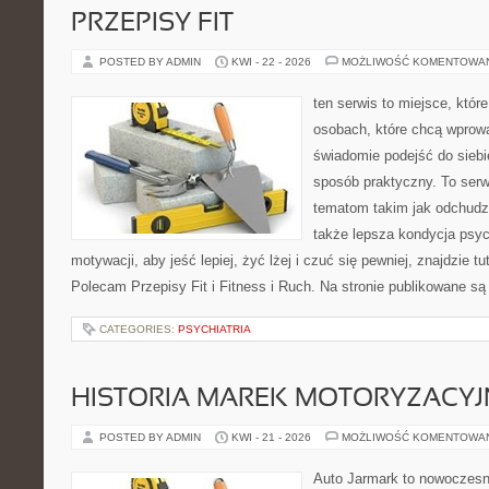
PRZEPISY FIT
POSTED BY ADMIN
KWI - 22 - 2026
MOŻLIWOŚĆ KOMENTOWA
ten serwis to miejsce, któr
osobach, które chcą wprow
świadomie podejść do siebie
sposób praktyczny. To ser
tematom takim jak odchudza
także lepsza kondycja psyc
motywacji, aby jeść lepiej, żyć lżej i czuć się pewniej, znajdzie tu
Polecam Przepisy Fit i Fitness i Ruch. Na stronie publikowane są
CATEGORIES:
PSYCHIATRIA
HISTORIA MAREK MOTORYZACY
POSTED BY ADMIN
KWI - 21 - 2026
MOŻLIWOŚĆ KOMENTOWA
Auto Jarmark to nowoczesna