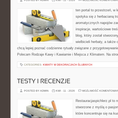
POSTED BY ADMIN
KWI - 12 - 2026
MOŻLIWOŚĆ KOMENTOWA
ten portal to przestrzeń, w
spotyka się z herbacianą tr
aromatycznych napojów zam
inspiracje, wartościowe treś
blog, który został stworzon
wielbicieli herbaty, a także 
chcą lepiej poznać codzienne rytuały związane z przygotowywani
Polecam Rodzaje Kawy i Kawiarnie i Miejsca z Klimatem. Na str
CATEGORIES:
KWIATY W DEKORACJACH ŚLUBNYCH
TESTY I RECENZJE
POSTED BY ADMIN
KWI - 11 - 2026
MOŻLIWOŚĆ KOMENTOWA
Restauracjaspichlerz.pl to
stworzone z myślą o pasjon
które koncentruje się na ku