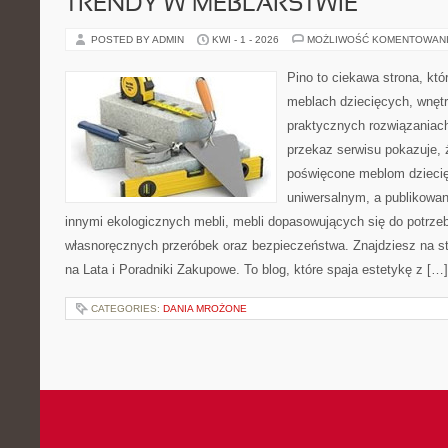
TRENDY W MEBLARSTWIE
POSTED BY ADMIN
KWI - 1 - 2026
MOŻLIWOŚĆ KOMENTOWAN
Pino to ciekawa strona, któ
meblach dziecięcych, wnętr
praktycznych rozwiązaniac
przekaz serwisu pokazuje, ż
poświęcone meblom dzieci
uniwersalnym, a publikowan
innymi ekologicznych mebli, mebli dopasowujących się do potrze
własnoręcznych przeróbek oraz bezpieczeństwa. Znajdziesz na str
na Lata i Poradniki Zakupowe. To blog, które spaja estetykę z […]
CATEGORIES:
DANIA MROŻONE