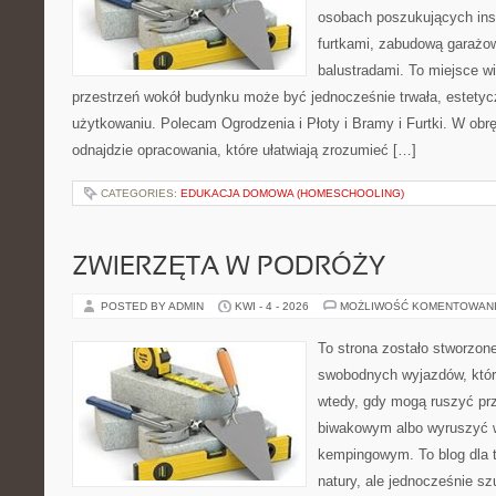
osobach poszukujących insp
furtkami, zabudową garażow
balustradami. To miejsce wi
przestrzeń wokół budynku może być jednocześnie trwała, estety
użytkowaniu. Polecam Ogrodzenia i Płoty i Bramy i Furtki. W obrę
odnajdzie opracowania, które ułatwiają zrozumieć […]
CATEGORIES:
EDUKACJA DOMOWA (HOMESCHOOLING)
ZWIERZĘTA W PODRÓŻY
POSTED BY ADMIN
KWI - 4 - 2026
MOŻLIWOŚĆ KOMENTOWAN
To strona zostało stworzon
swobodnych wyjazdów, które 
wtedy, gdy mogą ruszyć pr
biwakowym albo wyruszyć 
kempingowym. To blog dla t
natury, ale jednocześnie sz