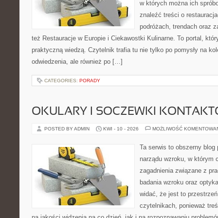
w których można ich sprób
znaleźć treści o restauracj
podróżach, trendach oraz z
też Restauracje w Europie i Ciekawostki Kulinarne. To portal, któ
praktyczną wiedzą. Czytelnik trafia tu nie tylko po pomysły na ko
odwiedzenia, ale również po […]
CATEGORIES:
PORADY
OKULARY I SOCZEWKI KONTAK
POSTED BY ADMIN
KWI - 10 - 2026
MOŻLIWOŚĆ KOMENTOWA
Ta serwis to obszerny blog 
narządu wzroku, w którym c
zagadnienia związane z prac
badania wzroku oraz optyka
widać, że jest to przestrz
czytelnikach, ponieważ treś
na jakości widzenia na co dzień, jak i na rozpoznawaniu problemó