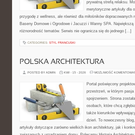
prywatną strefą relaksu. M
merytoryczne artykuły dla 
przygodę z wellness, ale również dla miłośników dopracowanych 
Baseny Domowe i Ogrodowe i Jacuzzi i Wanny SPA. Największą sił
różnorodność tematów. Serwis nie ogranicza się do jednego […]
CATEGORIES:
STYL FRANCUSKI
POLSKA ARCHITEKTURA
POSTED BY ADMIN
KWI - 15 - 2026
MOŻLIWOŚĆ KOMENTOWA
Portal poświęcony projektow
przestrzeń, w którym pasja
spojrzeniem. Strona został
osobach, które chcą zgłębia
także kierunków wpływający
dzień. To nowoczesny blog
artykuły dotyczące zarówno wielkich ikon architektury, jak i kon
związanych z urządzaniem domu. Polecamy Historia Architektury i