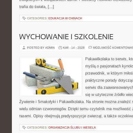
trafia do świata, […]
CATEGORIES:
EDUKACJA W CHINACH
WYCHOWANIE I SZKOLENIE
POSTED BY ADMIN
KWI - 14 - 2026
MOŻLIWOŚĆ KOMENTOWA
Pakawilkolaka to serwis, kt
myślą o pasjonatach kynolo
przewodnik, w którym miłoś
praktyczne porady dotyczą
serwis dla zaawansowanych,
się w użyteczne źródło wied
Żywienie i Smakołyki i Pakawilkolaka. Na stronie można znaleźć
wielu odmian czworonogów. Dzięki temu czytelnik ma możliwość 
rasami. Opisy obejmują predyspozycje zwierząt, a także oczekiw
CATEGORIES:
ORGANIZACJA ŚLUBU I WESELA