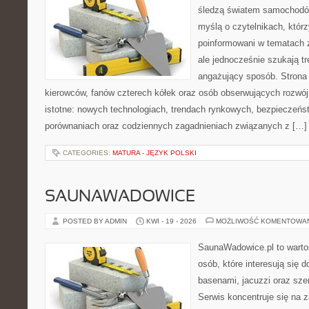
śledzą światem samochodów
myślą o czytelnikach, któr
poinformowani w tematach
ale jednocześnie szukają tr
angażujący sposób. Strona 
kierowców, fanów czterech kółek oraz osób obserwujących rozwój
istotne: nowych technologiach, trendach rynkowych, bezpieczeństw
porównaniach oraz codziennych zagadnieniach związanych z […]
CATEGORIES:
MATURA - JĘZYK POLSKI
SAUNAWADOWICE
POSTED BY ADMIN
KWI - 19 - 2026
MOŻLIWOŚĆ KOMENTOWA
SaunaWadowice.pl to wartoś
osób, które interesują się
basenami, jacuzzi oraz sz
Serwis koncentruje się na 