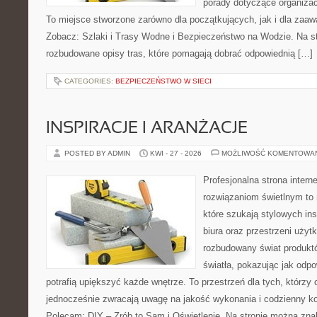
porady dotyczące organizac
To miejsce stworzone zarówno dla początkujących, jak i dla zaa
Zobacz: Szlaki i Trasy Wodne i Bezpieczeństwo na Wodzie. Na s
rozbudowane opisy tras, które pomagają dobrać odpowiednią […]
CATEGORIES:
BEZPIECZEŃSTWO W SIECI
INSPIRACJE I ARANŻACJE
POSTED BY ADMIN
KWI - 27 - 2026
MOŻLIWOŚĆ KOMENTOWA
Profesjonalna strona inter
rozwiązaniom świetlnym to 
które szukają stylowych ins
biura oraz przestrzeni użyt
rozbudowany świat produkt
światła, pokazując jak odp
potrafią upiększyć każde wnętrze. To przestrzeń dla tych, którzy 
jednocześnie zwracają uwagę na jakość wykonania i codzienny k
Polecam: DIY – Zrób to Sam i Oświetlenie. Na stronie można zna