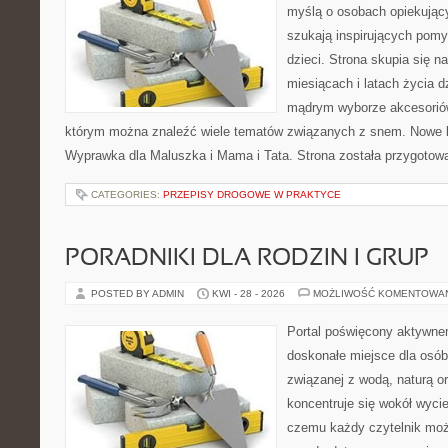
myślą o osobach opiekujący
szukają inspirujących pom
dzieci. Strona skupia się n
miesiącach i latach życia 
mądrym wyborze akcesoriów
którym można znaleźć wiele tematów związanych z snem. Nowe ka
Wyprawka dla Maluszka i Mama i Tata. Strona została przygotow
CATEGORIES:
PRZEPISY DROGOWE W PRAKTYCE
PORADNIKI DLA RODZIN I GRUP
POSTED BY ADMIN
KWI - 28 - 2026
MOŻLIWOŚĆ KOMENTOWA
Portal poświęcony aktywn
doskonałe miejsce dla osób,
związanej z wodą, naturą o
koncentruje się wokół wyci
czemu każdy czytelnik moż