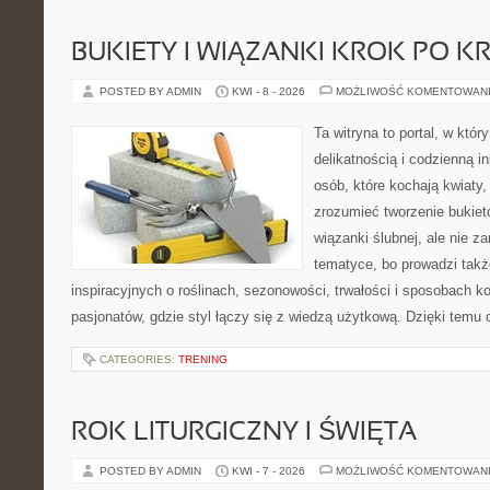
BUKIETY I WIĄZANKI KROK PO K
POSTED BY ADMIN
KWI - 8 - 2026
MOŻLIWOŚĆ KOMENTOWAN
Ta witryna to portal, w któr
delikatnością i codzienną i
osób, które kochają kwiaty,
zrozumieć tworzenie bukiet
wiązanki ślubnej, ale nie z
tematyce, bo prowadzi takż
inspiracyjnych o roślinach, sezonowości, trwałości i sposobach 
pasjonatów, gdzie styl łączy się z wiedzą użytkową. Dzięki temu o
CATEGORIES:
TRENING
ROK LITURGICZNY I ŚWIĘTA
POSTED BY ADMIN
KWI - 7 - 2026
MOŻLIWOŚĆ KOMENTOWAN