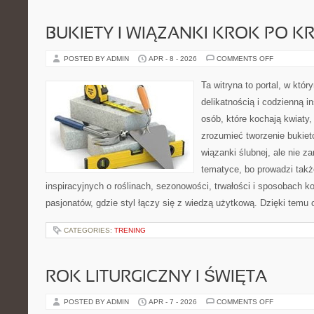
BUKIETY I WIĄZANKI KROK PO K
ON
POSTED BY ADMIN
APR - 8 - 2026
COMMENTS OFF
BUKIETY
I
WIĄZANKI
Ta witryna to portal, w któr
KROK
PO
delikatnością i codzienną i
KROKU
osób, które kochają kwiaty,
zrozumieć tworzenie bukiet
wiązanki ślubnej, ale nie z
tematyce, bo prowadzi takż
inspiracyjnych o roślinach, sezonowości, trwałości i sposobach 
pasjonatów, gdzie styl łączy się z wiedzą użytkową. Dzięki temu o
CATEGORIES:
TRENING
ROK LITURGICZNY I ŚWIĘTA
ON
POSTED BY ADMIN
APR - 7 - 2026
COMMENTS OFF
ROK