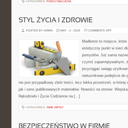
CATEGORIES:
POKÓJ MALUCHA
STYL ŻYCIA I ZDROWIE
ON
POSTED BY ADMIN
MAY - 3 - 2026
COMMENTS OFF
STYL
ŻYCIA
I
Madlennn to miejsce, które
ZDROWIE
estetyczny punkt w sieci d
pomysłów. Już sama nazwa 
czymś zapamiętywalnym, d
przyciągać uwagę użytkowni
nietuzinkowe podejście do 
nie jest przypadkowy zbiór treści, lecz lekka przestrzeń, w któr
jak i sens publikowanych materiałów. Nowości na stronie: Wiejska 
Rękodzieło i Życie Codzienne na […]
CATEGORIES:
INNE WPISY
BEZPIECZEŃSTWO W FIRMIE