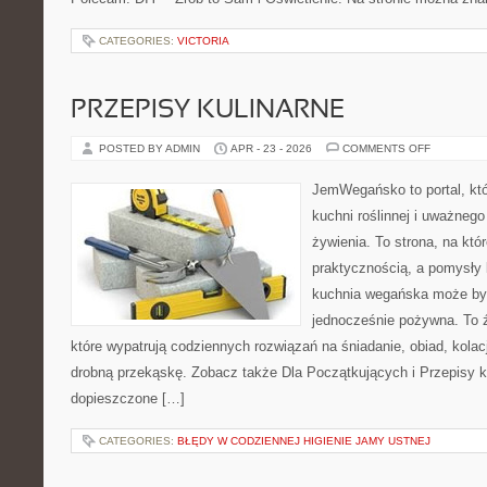
CATEGORIES:
VICTORIA
PRZEPISY KULINARNE
ON
POSTED BY ADMIN
APR - 23 - 2026
COMMENTS OFF
PRZEPISY
KULINARN
JemWegańsko to portal, któr
kuchni roślinnej i uważneg
żywienia. To strona, na któ
praktycznością, a pomysły 
kuchnia wegańska może być 
jednocześnie pożywna. To źr
które wypatrują codziennych rozwiązań na śniadanie, obiad, kola
drobną przekąskę. Zobacz także Dla Początkujących i Przepisy kul
dopieszczone […]
CATEGORIES:
BŁĘDY W CODZIENNEJ HIGIENIE JAMY USTNEJ