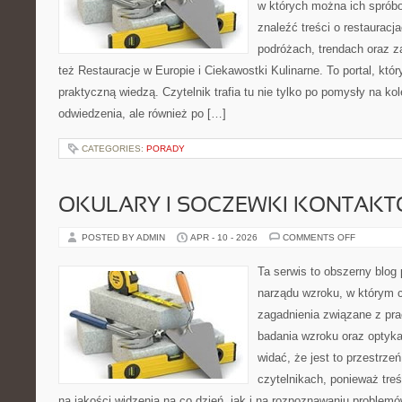
w których można ich sprób
znaleźć treści o restauracj
podróżach, trendach oraz z
też Restauracje w Europie i Ciekawostki Kulinarne. To portal, któ
praktyczną wiedzą. Czytelnik trafia tu nie tylko po pomysły na ko
odwiedzenia, ale również po […]
CATEGORIES:
PORADY
OKULARY I SOCZEWKI KONTAK
ON
POSTED BY ADMIN
APR - 10 - 2026
COMMENTS OFF
OKULARY
I
SOCZEWK
Ta serwis to obszerny blog 
KONTAKT
narządu wzroku, w którym c
zagadnienia związane z prac
badania wzroku oraz optyka
widać, że jest to przestrz
czytelnikach, ponieważ treś
na jakości widzenia na co dzień, jak i na rozpoznawaniu problemó