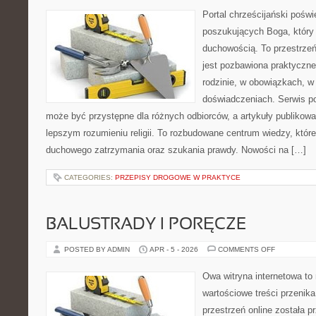
LITURGICZ
I
Portal chrześcijański pośw
ŚWIĘTA
poszukujących Boga, który 
duchowością. To przestrzeń,
jest pozbawiona praktyczne
rodzinie, w obowiązkach, w
doświadczeniach. Serwis po
może być przystępne dla różnych odbiorców, a artykuły publikowa
lepszym rozumieniu religii. To rozbudowane centrum wiedzy, które 
duchowego zatrzymania oraz szukania prawdy. Nowości na […]
CATEGORIES:
PRZEPISY DROGOWE W PRAKTYCE
BALUSTRADY I PORĘCZE
ON
POSTED BY ADMIN
APR - 5 - 2026
COMMENTS OFF
BALUSTRA
I
PORĘCZE
Owa witryna internetowa to
wartościowe treści przenika
przestrzeń online została 