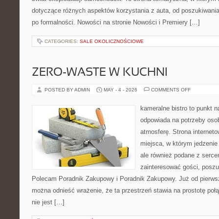
dotyczące różnych aspektów korzystania z auta, od poszukiwan
po formalności. Nowości na stronie Nowości i Premiery […]
CATEGORIES:
SALE OKOLICZNOŚCIOWE
ZERO-WASTE W KUCHNI
ON
POSTED BY ADMIN
MAY - 4 - 2026
COMMENTS OFF
ZERO-
WASTE
W
kameralne bistro to punkt n
KUCHNI
odpowiada na potrzeby oso
atmosferę. Strona interneto
miejsca, w którym jedzenie 
ale również podane z serce
zainteresować gości, poszu
Polecam Poradnik Zakupowy i Poradnik Zakupowy. Już od pierws
można odnieść wrażenie, że ta przestrzeń stawia na prostotę połą
nie jest […]