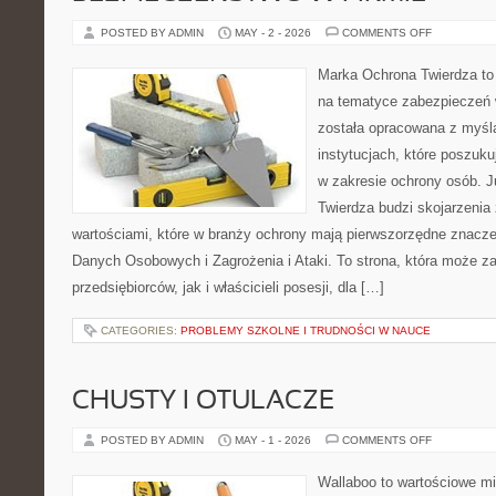
ON
POSTED BY ADMIN
MAY - 2 - 2026
COMMENTS OFF
BEZPIECZ
W
FIRMIE
Marka Ochrona Twierdza to 
na tematyce zabezpieczeń 
została opracowana z myślą
instytucjach, które poszuk
w zakresie ochrony osób.
Twierdza budzi skojarzenia z
wartościami, które w branży ochrony mają pierwszorzędne znacz
Danych Osobowych i Zagrożenia i Ataki. To strona, która może z
przedsiębiorców, jak i właścicieli posesji, dla […]
CATEGORIES:
PROBLEMY SZKOLNE I TRUDNOŚCI W NAUCE
CHUSTY I OTULACZE
ON
POSTED BY ADMIN
MAY - 1 - 2026
COMMENTS OFF
CHUSTY
I
OTULACZE
Wallaboo to wartościowe mi