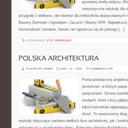
prywatną strefą relaksu. M
merytoryczne artykuły dla 
przygodę z wellness, ale również dla miłośników dopracowanych 
Baseny Domowe i Ogrodowe i Jacuzzi i Wanny SPA. Największą sił
różnorodność tematów. Serwis nie ogranicza się do jednego […]
CATEGORIES:
STYL FRANCUSKI
POLSKA ARCHITEKTURA
ON
POSTED BY ADMIN
APR - 15 - 2026
COMMENTS OFF
POLSKA
ARCHITEK
Portal poświęcony projektow
przestrzeń, w którym pasja
spojrzeniem. Strona został
osobach, które chcą zgłębia
także kierunków wpływający
dzień. To nowoczesny blog
artykuły dotyczące zarówno wielkich ikon architektury, jak i kon
związanych z urządzaniem domu. Polecamy Historia Architektury i