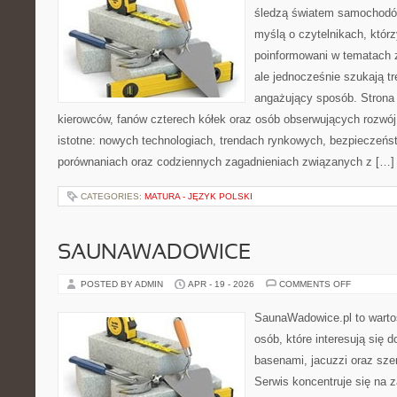
śledzą światem samochodów
myślą o czytelnikach, któr
poinformowani w tematach
ale jednocześnie szukają tr
angażujący sposób. Strona 
kierowców, fanów czterech kółek oraz osób obserwujących rozwój
istotne: nowych technologiach, trendach rynkowych, bezpieczeństw
porównaniach oraz codziennych zagadnieniach związanych z […]
CATEGORIES:
MATURA - JĘZYK POLSKI
SAUNAWADOWICE
ON
POSTED BY ADMIN
APR - 19 - 2026
COMMENTS OFF
SAUNAWA
SaunaWadowice.pl to wartoś
osób, które interesują się
basenami, jacuzzi oraz sz
Serwis koncentruje się na 