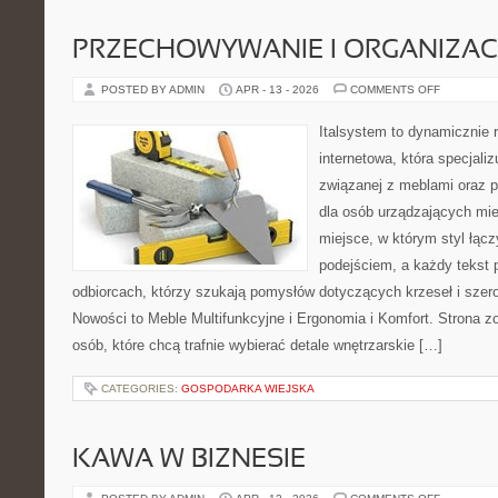
PRZECHOWYWANIE I ORGANIZAC
ON
POSTED BY ADMIN
APR - 13 - 2026
COMMENTS OFF
PRZECHO
I
ORGANIZA
Italsystem to dynamicznie r
internetowa, która specjaliz
związanej z meblami oraz
dla osób urządzających mie
miejsce, w którym styl łąc
podejściem, a każdy tekst 
odbiorcach, którzy szukają pomysłów dotyczących krzeseł i sze
Nowości to Meble Multifunkcyjne i Ergonomia i Komfort. Strona z
osób, które chcą trafnie wybierać detale wnętrzarskie […]
CATEGORIES:
GOSPODARKA WIEJSKA
KAWA W BIZNESIE
ON