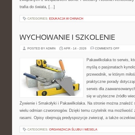
trafia do świata, […]
CATEGORIES:
EDUKACJA W CHINACH
WYCHOWANIE I SZKOLENIE
ON
POSTED BY ADMIN
APR - 14 - 2026
COMMENTS OFF
WYCHOWA
I
SZKOLENI
Pakawilkolaka to serwis, kt
myślą o pasjonatach kynolo
przewodnik, w którym miłoś
praktyczne porady dotyczą
serwis dla zaawansowanych,
się w użyteczne źródło wied
Żywienie i Smakołyki i Pakawilkolaka. Na stronie można znaleźć
wielu odmian czworonogów. Dzięki temu czytelnik ma możliwość 
rasami. Opisy obejmują predyspozycje zwierząt, a także oczekiw
CATEGORIES:
ORGANIZACJA ŚLUBU I WESELA