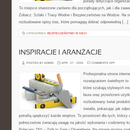
porady dotyczące organizac
To miejsce stworzone zarówno dla początkujących, jak i dla zaa
Zobacz: Szlaki i Trasy Wodne i Bezpieczeństwo na Wodzie. Na s
rozbudowane opisy tras, które pomagają dobrać odpowiednią […]
CATEGORIES:
BEZPIECZEŃSTWO W SIECI
INSPIRACJE I ARANŻACJE
ON
POSTED BY ADMIN
APR - 27 - 2026
COMMENTS OFF
INSPIRAC
I
ARANŻAC
Profesjonalna strona inter
rozwiązaniom świetlnym to 
które szukają stylowych ins
biura oraz przestrzeni użyt
rozbudowany świat produkt
światła, pokazując jak odp
potrafią upiększyć każde wnętrze. To przestrzeń dla tych, którzy 
jednocześnie zwracają uwagę na jakość wykonania i codzienny k
Polecam: DIY – Zrób to Sam i Oświetlenie. Na stronie można zna