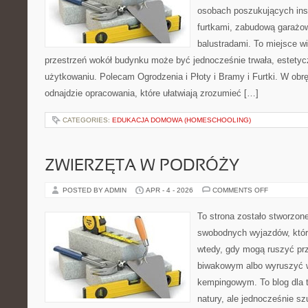
osobach poszukujących insp
furtkami, zabudową garażow
balustradami. To miejsce wi
przestrzeń wokół budynku może być jednocześnie trwała, estety
użytkowaniu. Polecam Ogrodzenia i Płoty i Bramy i Furtki. W obrę
odnajdzie opracowania, które ułatwiają zrozumieć […]
CATEGORIES:
EDUKACJA DOMOWA (HOMESCHOOLING)
ZWIERZĘTA W PODRÓŻY
ON
POSTED BY ADMIN
APR - 4 - 2026
COMMENTS OFF
ZWIERZĘTA
W
PODRÓŻY
To strona zostało stworzon
swobodnych wyjazdów, które 
wtedy, gdy mogą ruszyć pr
biwakowym albo wyruszyć 
kempingowym. To blog dla t
natury, ale jednocześnie sz