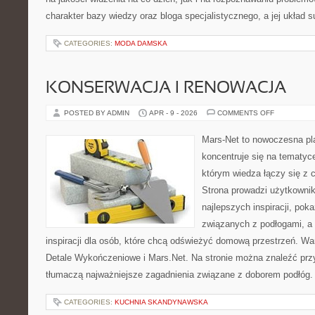
charakter bazy wiedzy oraz bloga specjalistycznego, a jej układ s
CATEGORIES:
MODA DAMSKA
KONSERWACJA I RENOWACJA
ON
POSTED BY ADMIN
APR - 9 - 2026
COMMENTS OFF
KONSERWA
I
RENOWACJ
Mars-Net to nowoczesna pla
koncentruje się na tematyce
którym wiedza łączy się z
Strona prowadzi użytkowni
najlepszych inspiracji, po
związanych z podłogami, a t
inspiracji dla osób, które chcą odświeżyć domową przestrzeń. War
Detale Wykończeniowe i Mars.Net. Na stronie można znaleźć prz
tłumaczą najważniejsze zagadnienia związane z doborem podłóg.
CATEGORIES:
KUCHNIA SKANDYNAWSKA