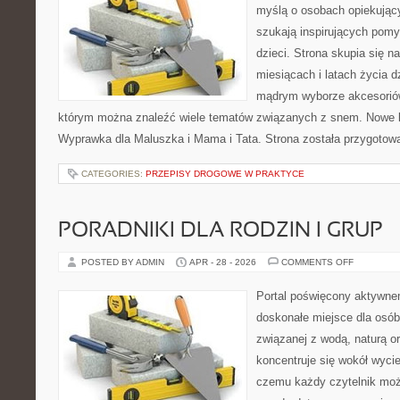
myślą o osobach opiekujący
szukają inspirujących pom
dzieci. Strona skupia się n
miesiącach i latach życia 
mądrym wyborze akcesoriów
którym można znaleźć wiele tematów związanych z snem. Nowe ka
Wyprawka dla Maluszka i Mama i Tata. Strona została przygotow
CATEGORIES:
PRZEPISY DROGOWE W PRAKTYCE
PORADNIKI DLA RODZIN I GRUP
ON
POSTED BY ADMIN
APR - 28 - 2026
COMMENTS OFF
PORADNIK
DLA
RODZIN
Portal poświęcony aktywn
I
GRUP
doskonałe miejsce dla osób,
związanej z wodą, naturą o
koncentruje się wokół wyci
czemu każdy czytelnik moż