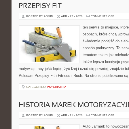
PRZEPISY FIT
ON
POSTED BY ADMIN
APR - 22 - 2026
COMMENTS OFF
PRZEPISY
FIT
ten serwis to miejsce, któr
osobach, które chcą wprow
świadomie podejść do siebie
sposób praktyczny. To ser
tematom takim jak odchudza
także lepsza kondycja psyc
motywacji, aby jeść lepiej, żyć lżej i czuć się pewniej, znajdzie tu
Polecam Przepisy Fit i Fitness i Ruch. Na stronie publikowane są
CATEGORIES:
PSYCHIATRIA
HISTORIA MAREK MOTORYZACY
ON
POSTED BY ADMIN
APR - 21 - 2026
COMMENTS OFF
HISTORIA
MAREK
MOTORYZ
Auto Jarmark to nowoczesna