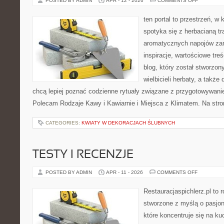
POSTED BY ADMIN
APR - 12 - 2026
COMMENTS OFF
KAWA
W
BIZNESIE
ten portal to przestrzeń, w
spotyka się z herbacianą tr
aromatycznych napojów zam
inspiracje, wartościowe treś
blog, który został stworzon
wielbicieli herbaty, a także 
chcą lepiej poznać codzienne rytuały związane z przygotowywani
Polecam Rodzaje Kawy i Kawiarnie i Miejsca z Klimatem. Na str
CATEGORIES:
KWIATY W DEKORACJACH ŚLUBNYCH
TESTY I RECENZJE
ON
POSTED BY ADMIN
APR - 11 - 2026
COMMENTS OFF
TESTY
I
RECENZJE
Restauracjaspichlerz.pl to
stworzone z myślą o pasjon
które koncentruje się na ku