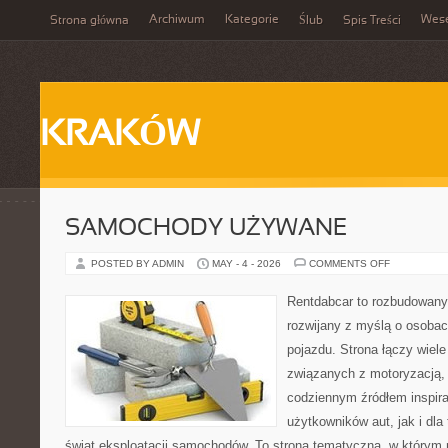
Archiwum
Kategorie
Wes
Strona główna
Ślub
Spis Treści
KRAKÓW
SAMOCHODY UŻYWANE
ON
POSTED BY ADMIN
MAY - 4 - 2026
COMMENTS OFF
SAMOCHOD
UŻYWANE
Rentdabcar to rozbudowany 
rozwijany z myślą o osobac
pojazdu. Strona łączy wiel
związanych z motoryzacją,
codziennym źródłem inspira
użytkowników aut, jak i dla
świat eksploatacji samochodów. To strona tematyczna, w którym