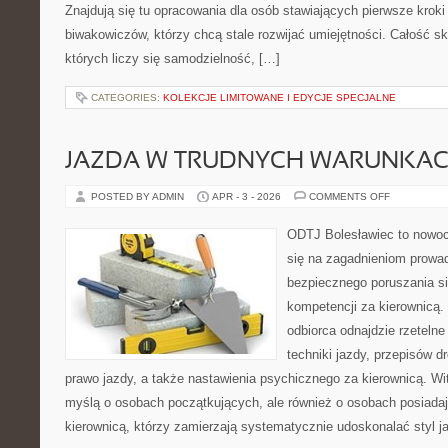
Znajdują się tu opracowania dla osób stawiających pierwsze kroki
biwakowiczów, którzy chcą stale rozwijać umiejętności. Całość sk
których liczy się samodzielność, […]
CATEGORIES:
KOLEKCJE LIMITOWANE I EDYCJE SPECJALNE
JAZDA W TRUDNYCH WARUNKA
ON
POSTED BY ADMIN
APR - 3 - 2026
COMMENTS OFF
JAZDA
W
TRUDNYCH
ODTJ Bolesławiec to nowocz
WARUNKAC
się na zagadnieniom prowa
bezpiecznego poruszania si
kompetencji za kierownicą.
odbiorca odnajdzie rzeteln
techniki jazdy, przepisów 
prawo jazdy, a także nastawienia psychicznego za kierownicą. Wi
myślą o osobach początkujących, ale również o osobach posiadaj
kierownicą, którzy zamierzają systematycznie udoskonalać styl j