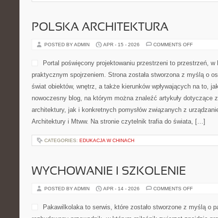
CATEGORIES:
MATURA - JĘZYK POLSKI
SAUNAWADOWICE
ON
POSTED BY ADMIN
APR - 19 - 2026
COMMENTS OFF
SAUNAWA
SaunaWadowice.pl to wartoś
osób, które interesują się
basenami, jacuzzi oraz sz
Serwis koncentruje się na 
prywatną strefą relaksu. M
merytoryczne artykuły dla 
przygodę z wellness, ale również dla miłośników dopracowanych 
Baseny Domowe i Ogrodowe i Jacuzzi i Wanny SPA. Największą sił
różnorodność tematów. Serwis nie ogranicza się do jednego […]
CATEGORIES:
STYL FRANCUSKI
POLSKA ARCHITEKTURA