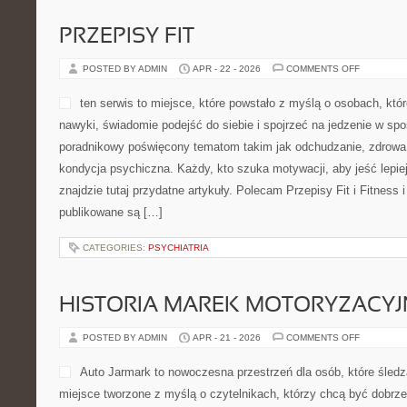
żywienia. To strona, na któ
praktycznością, a pomysły 
kuchnia wegańska może być 
jednocześnie pożywna. To źr
które wypatrują codziennych rozwiązań na śniadanie, obiad, kola
drobną przekąskę. Zobacz także Dla Początkujących i Przepisy kul
dopieszczone […]
CATEGORIES:
BŁĘDY W CODZIENNEJ HIGIENIE JAMY USTNEJ
PRZEPISY FIT
ON
POSTED BY ADMIN
APR - 22 - 2026
COMMENTS OFF
PRZEPISY
FIT
ten serwis to miejsce, któr
osobach, które chcą wprow
świadomie podejść do siebie
sposób praktyczny. To ser
tematom takim jak odchudza