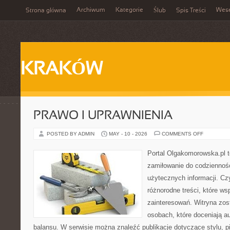
Archiwum
Kategorie
Wes
Strona główna
Ślub
Spis Treści
KRAKÓW
PRAWO I UPRAWNIENIA
ON
POSTED BY ADMIN
MAY - 10 - 2026
COMMENTS OFF
PRAWO
I
UPRAWNIE
Portal Olgakomorowska.pl to
zamiłowanie do codzienności
użytecznych informacji. Cz
różnorodne treści, które ws
zainteresowań. Witryna zos
osobach, które doceniają au
balansu. W serwisie można znaleźć publikacje dotyczące stylu, pi