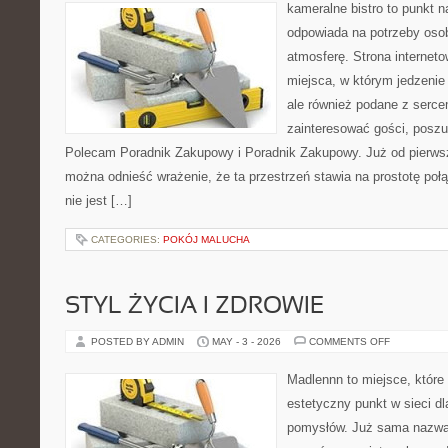
W
kameralne bistro to punkt n
KUCHNI
odpowiada na potrzeby oso
atmosferę. Strona interneto
miejsca, w którym jedzenie 
ale również podane z serce
zainteresować gości, poszu
Polecam Poradnik Zakupowy i Poradnik Zakupowy. Już od pierws
można odnieść wrażenie, że ta przestrzeń stawia na prostotę połą
nie jest […]
CATEGORIES:
POKÓJ MALUCHA
STYL ŻYCIA I ZDROWIE
ON
POSTED BY ADMIN
MAY - 3 - 2026
COMMENTS OFF
STYL
ŻYCIA
I
Madlennn to miejsce, które
ZDROWIE
estetyczny punkt w sieci d
pomysłów. Już sama nazwa 