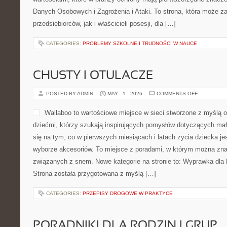
Danych Osobowych i Zagrożenia i Ataki. To strona, która może z
przedsiębiorców, jak i właścicieli posesji, dla […]
CATEGORIES:
PROBLEMY SZKOLNE I TRUDNOŚCI W NAUCE
CHUSTY I OTULACZE
ON
POSTED BY ADMIN
MAY - 1 - 2026
COMMENTS OFF
CHUSTY
I
OTULACZE
Wallaboo to wartościowe mi
myślą o osobach opiekujący
szukają inspirujących pom
dzieci. Strona skupia się n
miesiącach i latach życia 
mądrym wyborze akcesoriów
którym można znaleźć wiele tematów związanych z snem. Nowe ka
Wyprawka dla Maluszka i Mama i Tata. Strona została przygotow
CATEGORIES:
PRZEPISY DROGOWE W PRAKTYCE