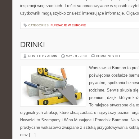
inspiracji wnętrzarskich. Treści są opracowywane w sposób czyte
użytkownik mogą szybko znaleźć interesujące informacje. Olgak
CATEGORIES:
FUNDACJE W EUROPIE
DRINKI
ON
POSTED BY ADMIN
MAY - 9 - 2026
COMMENTS OFF
DRINKI
Warszawski Barman to profe
poświęcona obsłudze barma
prywatne, spotkania biznes
rodzinne. Serwis skupia się 
premium, dzięki którym każ
To miejsce stworzone dla 
oryginalnych atrakcji, które chcą zadbać o najwyższy poziom or
Nowości to Szampany i Wina Musujące i Poradnik Barmana. Na s
praktyczne wskazówki związane z sztuką przygotowywania koktajl
oraz […]