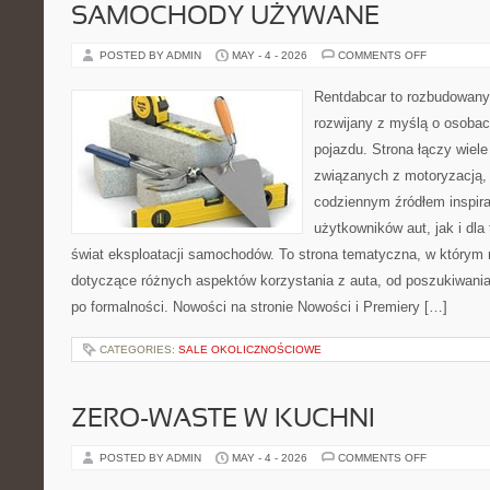
SAMOCHODY UŻYWANE
ON
POSTED BY ADMIN
MAY - 4 - 2026
COMMENTS OFF
SAMOCHOD
UŻYWANE
Rentdabcar to rozbudowany 
rozwijany z myślą o osobac
pojazdu. Strona łączy wiel
związanych z motoryzacją,
codziennym źródłem inspira
użytkowników aut, jak i dla
świat eksploatacji samochodów. To strona tematyczna, w którym
dotyczące różnych aspektów korzystania z auta, od poszukiwan
po formalności. Nowości na stronie Nowości i Premiery […]
CATEGORIES:
SALE OKOLICZNOŚCIOWE
ZERO-WASTE W KUCHNI
ON
POSTED BY ADMIN
MAY - 4 - 2026
COMMENTS OFF
ZERO-
WASTE