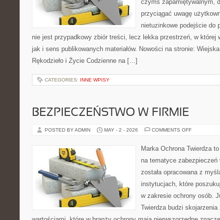
czymś zapamiętywalnym, d
przyciągać uwagę użytkowni
nietuzinkowe podejście do 
nie jest przypadkowy zbiór treści, lecz lekka przestrzeń, w któr
jak i sens publikowanych materiałów. Nowości na stronie: Wiejska 
Rękodzieło i Życie Codzienne na […]
CATEGORIES:
INNE WPISY
BEZPIECZEŃSTWO W FIRMIE
ON
POSTED BY ADMIN
MAY - 2 - 2026
COMMENTS OFF
BEZPIECZ
W
FIRMIE
Marka Ochrona Twierdza to 
na tematyce zabezpieczeń 
została opracowana z myślą
instytucjach, które poszuk
w zakresie ochrony osób.
Twierdza budzi skojarzenia z
wartościami, które w branży ochrony mają pierwszorzędne znacz