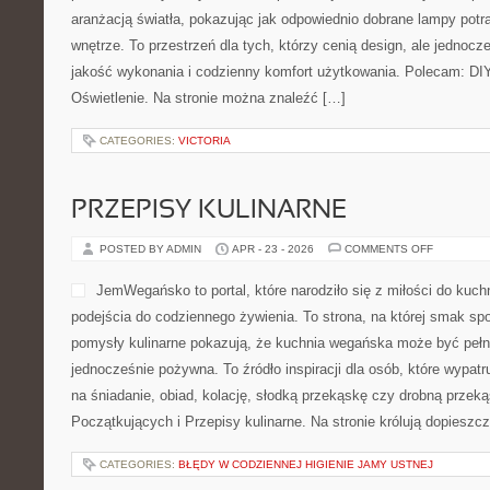
ON
POSTED BY ADMIN
APR - 27 - 2026
COMMENTS OFF
INSPIRAC
I
ARANŻAC
Profesjonalna strona inter
rozwiązaniom świetlnym to 
które szukają stylowych ins
biura oraz przestrzeni użyt
rozbudowany świat produkt
światła, pokazując jak odp
potrafią upiększyć każde wnętrze. To przestrzeń dla tych, którzy 
jednocześnie zwracają uwagę na jakość wykonania i codzienny k
Polecam: DIY – Zrób to Sam i Oświetlenie. Na stronie można zna
CATEGORIES:
VICTORIA
PRZEPISY KULINARNE
ON
POSTED BY ADMIN
APR - 23 - 2026
COMMENTS OFF
PRZEPISY
KULINARN
JemWegańsko to portal, któr
kuchni roślinnej i uważneg