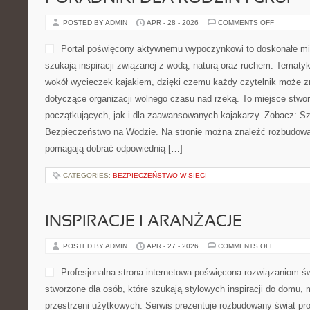
PORADNIKI DLA RODZIN I GRUP
ON
POSTED BY ADMIN
APR - 28 - 2026
COMMENTS OFF
PORADNIK
DLA
RODZIN
Portal poświęcony aktywn
I
GRUP
doskonałe miejsce dla osób,
związanej z wodą, naturą o
koncentruje się wokół wyci
czemu każdy czytelnik moż
porady dotyczące organizac
To miejsce stworzone zarówno dla początkujących, jak i dla zaa
Zobacz: Szlaki i Trasy Wodne i Bezpieczeństwo na Wodzie. Na s
rozbudowane opisy tras, które pomagają dobrać odpowiednią […]
CATEGORIES:
BEZPIECZEŃSTWO W SIECI
INSPIRACJE I ARANŻACJE