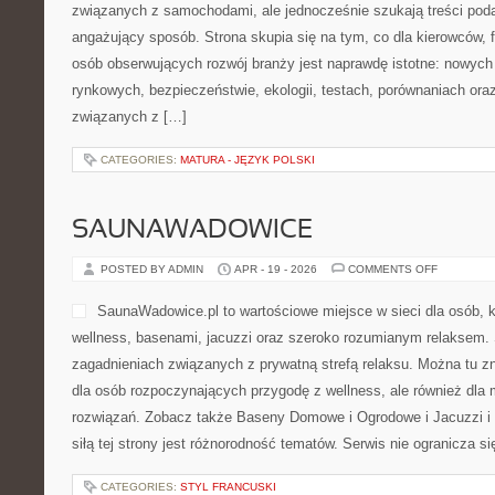
także lepsza kondycja psyc
motywacji, aby jeść lepiej, żyć lżej i czuć się pewniej, znajdzie tu
Polecam Przepisy Fit i Fitness i Ruch. Na stronie publikowane są
CATEGORIES:
PSYCHIATRIA
HISTORIA MAREK MOTORYZACY
ON
POSTED BY ADMIN
APR - 21 - 2026
COMMENTS OFF
HISTORIA
MAREK
MOTORYZ
Auto Jarmark to nowoczesna
śledzą światem samochodów
myślą o czytelnikach, któr
poinformowani w tematach
ale jednocześnie szukają tr
angażujący sposób. Strona 
kierowców, fanów czterech kółek oraz osób obserwujących rozwój
istotne: nowych technologiach, trendach rynkowych, bezpieczeństw
porównaniach oraz codziennych zagadnieniach związanych z […]