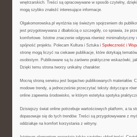
wnętrzarskich. Treści są opracowywane w sposób czytelny, dzię
mogą szybko znaleźć interesujące informacje.
Olgakomorowska.pl wyróżnia się świeżym spojrzeniem do publikow
jest przygotowywana z dbałością o szczegóły, co sprawia, że prze
komfortowe. Istotne znaczenie odgrywa również minimalistyczny 
spójność projektu. Polecam Kultura i Sztuka i
Społeczność i Wsp
stronę mogą liczyć na ciekawe publikacje, które dotykają temat
osobistym. Publikowane są tu zarówno praktyczne wskazówki, jak
Dzięki temu strona tworzy unikalny charakter.
Mocną stroną serwisu jest bogactwo publikowanych materiałów. 
modowe trendy, a jednocześnie przeczytać teksty dotyczące rów
online zapewnia środowisko, w którym estetyka spotyka praktycz
Dzisiejszy świat online potrzebuje wartościowych platform, a ta s
dopasowuje się do tych trendów. Treści są przygotowywane z myś
oddziałuje na komfort korzystania z witryny.
Istotnym elementem pozostaje także czytelny układ treści. Czyt