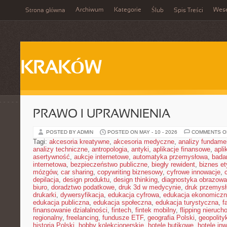
Archiwum
Kategorie
Wes
Strona główna
Ślub
Spis Treści
KRAKÓW
PRAWO I UPRAWNIENIA
POSTED BY ADMIN
POSTED ON MAY - 10 - 2026
COMMENTS O
Tagi:
akcesoria kreatywne
,
akcesoria medyczne
,
analizy fundame
analizy techniczne
,
antropologia
,
antyki
,
aplikacje finansowe
,
apli
asertywność
,
aukcje internetowe
,
automatyka przemysłowa
,
bada
internetowa
,
bezpieczeństwo publiczne
,
biegły rewident
,
biznes e
mózgów
,
car sharing
,
copywriting biznesowy
,
cyfrowe innowacje
,
depilacja
,
design produktu
,
design thinking
,
diagnostyka obrazowa
biuro
,
doradztwo podatkowe
,
druk 3d w medycynie
,
druk przemys
drukarki
,
dywersyfikacja
,
edukacja cyfrowa
,
edukacja ekonomicz
edukacja publiczna
,
edukacja społeczna
,
edukacja turystyczna
,
f
finansowanie działalności
,
fintech
,
fintek mobilny
,
flipping nieruc
regionalny
,
freelancing
,
fundusze ETF
,
geografia Polski
,
geopolity
historia Polski
,
hobby kolekcjonerskie
,
hotele butikowe
,
hotele in