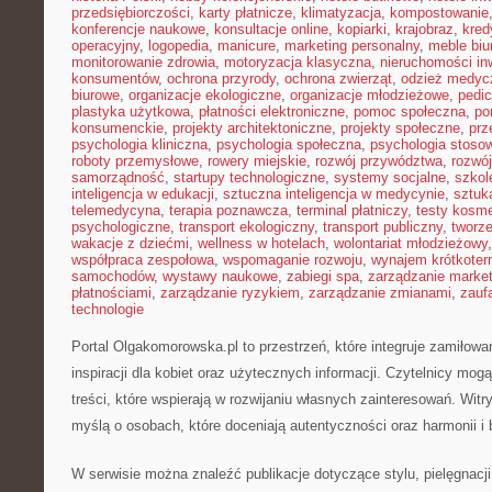
przedsiębiorczości
,
karty płatnicze
,
klimatyzacja
,
kompostowanie
konferencje naukowe
,
konsultacje online
,
kopiarki
,
krajobraz
,
kred
operacyjny
,
logopedia
,
manicure
,
marketing personalny
,
meble biu
monitorowanie zdrowia
,
motoryzacja klasyczna
,
nieruchomości in
konsumentów
,
ochrona przyrody
,
ochrona zwierząt
,
odzież medyc
biurowe
,
organizacje ekologiczne
,
organizacje młodzieżowe
,
pedic
plastyka użytkowa
,
płatności elektroniczne
,
pomoc społeczna
,
po
konsumenckie
,
projekty architektoniczne
,
projekty społeczne
,
prz
psychologia kliniczna
,
psychologia społeczna
,
psychologia stoso
roboty przemysłowe
,
rowery miejskie
,
rozwój przywództwa
,
rozwój
samorządność
,
startupy technologiczne
,
systemy socjalne
,
szkol
inteligencja w edukacji
,
sztuczna inteligencja w medycynie
,
sztuk
telemedycyna
,
terapia poznawcza
,
terminal płatniczy
,
testy kosm
psychologiczne
,
transport ekologiczny
,
transport publiczny
,
tworze
wakacje z dziećmi
,
wellness w hotelach
,
wolontariat młodzieżowy
współpraca zespołowa
,
wspomaganie rozwoju
,
wynajem krótkote
samochodów
,
wystawy naukowe
,
zabiegi spa
,
zarządzanie marke
płatnościami
,
zarządzanie ryzykiem
,
zarządzanie zmianami
,
zauf
technologie
Portal Olgakomorowska.pl to przestrzeń, które integruje zamiłowa
inspiracji dla kobiet oraz użytecznych informacji. Czytelnicy mog
treści, które wspierają w rozwijaniu własnych zainteresowań. Wit
myślą o osobach, które doceniają autentyczności oraz harmonii i 
W serwisie można znaleźć publikacje dotyczące stylu, pielęgnacji,