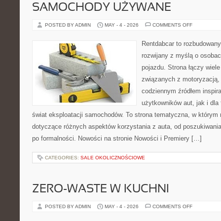
SAMOCHODY UŻYWANE
ON
POSTED BY ADMIN
MAY - 4 - 2026
COMMENTS OFF
SAMOCHOD
UŻYWANE
Rentdabcar to rozbudowany 
rozwijany z myślą o osobac
pojazdu. Strona łączy wiel
związanych z motoryzacją,
codziennym źródłem inspira
użytkowników aut, jak i dla
świat eksploatacji samochodów. To strona tematyczna, w którym
dotyczące różnych aspektów korzystania z auta, od poszukiwan
po formalności. Nowości na stronie Nowości i Premiery […]
CATEGORIES:
SALE OKOLICZNOŚCIOWE
ZERO-WASTE W KUCHNI
ON
POSTED BY ADMIN
MAY - 4 - 2026
COMMENTS OFF
ZERO-
WASTE