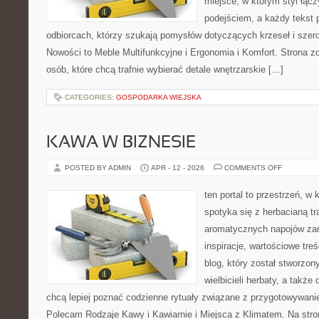
miejsce, w którym styl łąc
podejściem, a każdy tekst 
odbiorcach, którzy szukają pomysłów dotyczących krzeseł i sze
Nowości to Meble Multifunkcyjne i Ergonomia i Komfort. Strona z
osób, które chcą trafnie wybierać detale wnętrzarskie […]
CATEGORIES:
GOSPODARKA WIEJSKA
KAWA W BIZNESIE
ON
POSTED BY ADMIN
APR - 12 - 2026
COMMENTS OFF
KAWA
W
BIZNESIE
ten portal to przestrzeń, w
spotyka się z herbacianą tr
aromatycznych napojów zam
inspiracje, wartościowe treś
blog, który został stworzon
wielbicieli herbaty, a także 
chcą lepiej poznać codzienne rytuały związane z przygotowywani
Polecam Rodzaje Kawy i Kawiarnie i Miejsca z Klimatem. Na str