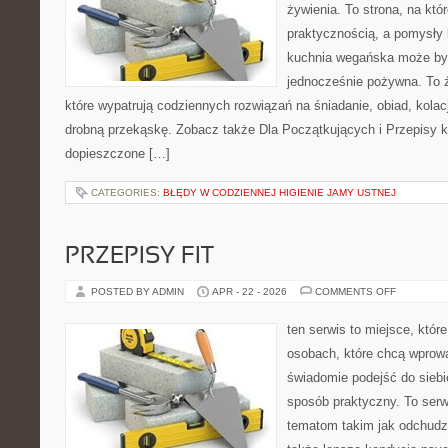
żywienia. To strona, na któ
praktycznością, a pomysły 
kuchnia wegańska może być 
jednocześnie pożywna. To źr
które wypatrują codziennych rozwiązań na śniadanie, obiad, kola
drobną przekąskę. Zobacz także Dla Początkujących i Przepisy kul
dopieszczone […]
CATEGORIES:
BŁĘDY W CODZIENNEJ HIGIENIE JAMY USTNEJ
PRZEPISY FIT
ON
POSTED BY ADMIN
APR - 22 - 2026
COMMENTS OFF
PRZEPISY
FIT
ten serwis to miejsce, któr
osobach, które chcą wprow
świadomie podejść do siebie
sposób praktyczny. To ser
tematom takim jak odchudza