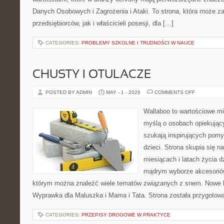
Danych Osobowych i Zagrożenia i Ataki. To strona, która może z
przedsiębiorców, jak i właścicieli posesji, dla […]
CATEGORIES:
PROBLEMY SZKOLNE I TRUDNOŚCI W NAUCE
CHUSTY I OTULACZE
ON
POSTED BY ADMIN
MAY - 1 - 2026
COMMENTS OFF
CHUSTY
I
OTULACZE
Wallaboo to wartościowe mi
myślą o osobach opiekujący
szukają inspirujących pom
dzieci. Strona skupia się n
miesiącach i latach życia 
mądrym wyborze akcesoriów
którym można znaleźć wiele tematów związanych z snem. Nowe ka
Wyprawka dla Maluszka i Mama i Tata. Strona została przygotow
CATEGORIES:
PRZEPISY DROGOWE W PRAKTYCE