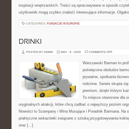
inspiracji wnętrzarskich. Treści są opracowywane w sposób czyte
użytkownik mogą szybko znaleźć interesujące informacje. Olgak
CATEGORIES:
FUNDACJE W EUROPIE
DRINKI
ON
POSTED BY ADMIN
MAY - 9 - 2026
COMMENTS OFF
DRINKI
Warszawski Barman to profe
poświęcona obsłudze barma
prywatne, spotkania biznes
rodzinne. Serwis skupia się 
premium, dzięki którym każ
To miejsce stworzone dla 
oryginalnych atrakcji, które chcą zadbać o najwyższy poziom or
Nowości to Szampany i Wina Musujące i Poradnik Barmana. Na s
praktyczne wskazówki związane z sztuką przygotowywania koktajl
oraz […]