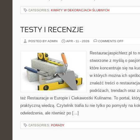
CATEGORIES:
KWIATY W DEKORACJACH ŚLUBNYCH
TESTY I RECENZJE
ON
POSTED BY ADMIN
APR - 11 - 2026
COMMENTS OFF
TESTY
I
RECENZJE
Restauracjaspichlerz.pl to
stworzone z myślą o pasjon
które koncentruje się na ku
w których można ich sprób
znaleźć treści o restauracj
podróżach, trendach oraz z
też Restauracje w Europie i Ciekawostki Kulinarne. To portal, któ
praktyczną wiedzą. Czytelnik trafia tu nie tylko po pomysły na ko
odwiedzenia, ale również po […]
CATEGORIES:
PORADY