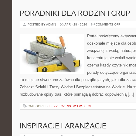
PORADNIKI DLA RODZIN I GRUP
ON
POSTED BY ADMIN
APR - 28 - 2026
COMMENTS OFF
PORADNIK
DLA
RODZIN
Portal poświęcony aktywn
I
GRUP
doskonałe miejsce dla osób,
związanej z wodą, naturą o
koncentruje się wokół wyci
czemu każdy czytelnik moż
porady dotyczące organizac
To miejsce stworzone zarówno dla początkujących, jak i dla zaa
Zobacz: Szlaki i Trasy Wodne i Bezpieczeństwo na Wodzie. Na s
rozbudowane opisy tras, które pomagają dobrać odpowiednią […]
CATEGORIES:
BEZPIECZEŃSTWO W SIECI
INSPIRACJE I ARANŻACJE