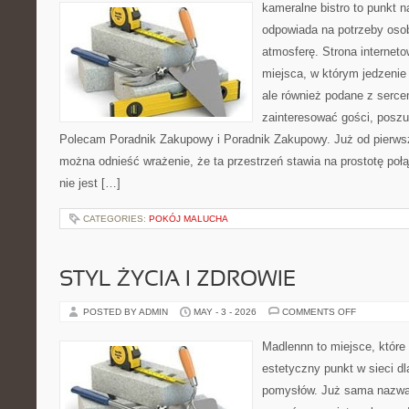
W
kameralne bistro to punkt n
KUCHNI
odpowiada na potrzeby oso
atmosferę. Strona interneto
miejsca, w którym jedzenie 
ale również podane z serce
zainteresować gości, poszu
Polecam Poradnik Zakupowy i Poradnik Zakupowy. Już od pierws
można odnieść wrażenie, że ta przestrzeń stawia na prostotę połą
nie jest […]
CATEGORIES:
POKÓJ MALUCHA
STYL ŻYCIA I ZDROWIE
ON
POSTED BY ADMIN
MAY - 3 - 2026
COMMENTS OFF
STYL
ŻYCIA
I
Madlennn to miejsce, które
ZDROWIE
estetyczny punkt w sieci d
pomysłów. Już sama nazwa 