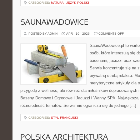
CATEGORIES:
MATURA - JĘZYK POLSKI
SAUNAWADOWICE
ON
POSTED BY ADMIN
APR - 19 - 2026
COMMENTS OFF
SAUNAWA
SaunaWadowice.pl to wartoś
osób, które interesują się
basenami, jacuzzi oraz sz
Serwis koncentruje się na 
prywatną strefą relaksu. M
merytoryczne artykuły dla 
przygodę z wellness, ale również dla miłośników dopracowanych 
Baseny Domowe i Ogrodowe i Jacuzzi i Wanny SPA. Największą sił
różnorodność tematów. Serwis nie ogranicza się do jednego […]
CATEGORIES:
STYL FRANCUSKI
POLSKA ARCHITEKTURA