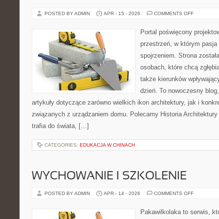
ON
POSTED BY ADMIN
APR - 15 - 2026
COMMENTS OFF
POLSKA
ARCHITEK
Portal poświęcony projektow
przestrzeń, w którym pasja
spojrzeniem. Strona został
osobach, które chcą zgłębia
także kierunków wpływający
dzień. To nowoczesny blog
artykuły dotyczące zarówno wielkich ikon architektury, jak i kon
związanych z urządzaniem domu. Polecamy Historia Architektury i
trafia do świata, […]
CATEGORIES:
EDUKACJA W CHINACH
WYCHOWANIE I SZKOLENIE
ON
POSTED BY ADMIN
APR - 14 - 2026
COMMENTS OFF
WYCHOWA
I
SZKOLENI
Pakawilkolaka to serwis, kt