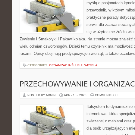
myślą o pasjonatach kynolo
przewodnik, w którym miłoś
praktyczne porady dotyczą
serwis dla zaawansowanych,
się w użyteczne źródło wied
Żywienie i Smakołyki i Pakawilkolaka. Na stronie można znaleźć
wielu odmian czworonogów. Dzięki temu czytelnik ma możliwość 
rasami. Opisy obejmują predyspozycje zwierząt, a także oczekiw
CATEGORIES:
ORGANIZACJA ŚLUBU I WESELA
PRZECHOWYWANIE I ORGANIZAC
ON
POSTED BY ADMIN
APR - 13 - 2026
COMMENTS OFF
PRZECHO
I
ORGANIZA
Italsystem to dynamicznie r
internetowa, która specjaliz
związanej z meblami oraz
dla osób urządzających mie