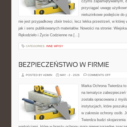
czymś zapamiętywalnym, d
przyciągać uwagę użytkowni
nietuzinkowe podejście do 
nie jest przypadkowy zbiór treści, lecz lekka przestrzeń, w któr
jak i sens publikowanych materiałów. Nowości na stronie: Wiejska 
Rękodzieło i Życie Codzienne na […]
CATEGORIES:
INNE WPISY
BEZPIECZEŃSTWO W FIRMIE
ON
POSTED BY ADMIN
MAY - 2 - 2026
COMMENTS OFF
BEZPIECZ
W
FIRMIE
Marka Ochrona Twierdza to 
na tematyce zabezpieczeń 
została opracowana z myślą
instytucjach, które poszuk
w zakresie ochrony osób.
Twierdza budzi skojarzenia z
wartościami, które w branży ochrony mają pierwszorzędne znacz