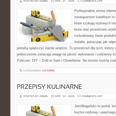
ON
POSTED BY ADMIN
APR - 27 - 2026
COMMENTS OFF
INSPIRAC
I
ARANŻAC
Profesjonalna strona inter
rozwiązaniom świetlnym to 
które szukają stylowych ins
biura oraz przestrzeni użyt
rozbudowany świat produkt
światła, pokazując jak odp
potrafią upiększyć każde wnętrze. To przestrzeń dla tych, którzy 
jednocześnie zwracają uwagę na jakość wykonania i codzienny k
Polecam: DIY – Zrób to Sam i Oświetlenie. Na stronie można zna
CATEGORIES:
VICTORIA
PRZEPISY KULINARNE
ON
POSTED BY ADMIN
APR - 23 - 2026
COMMENTS OFF
PRZEPISY
KULINARN
JemWegańsko to portal, któr
kuchni roślinnej i uważneg