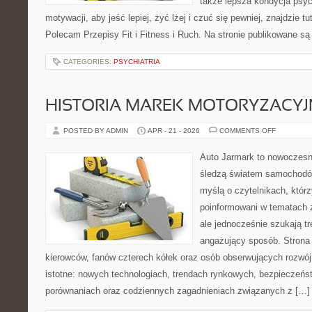
także lepsza kondycja psyc
motywacji, aby jeść lepiej, żyć lżej i czuć się pewniej, znajdzie tu
Polecam Przepisy Fit i Fitness i Ruch. Na stronie publikowane są
CATEGORIES:
PSYCHIATRIA
HISTORIA MAREK MOTORYZACY
ON
POSTED BY ADMIN
APR - 21 - 2026
COMMENTS OFF
HISTORIA
MAREK
MOTORYZ
Auto Jarmark to nowoczesna
śledzą światem samochodów
myślą o czytelnikach, któr
poinformowani w tematach
ale jednocześnie szukają tr
angażujący sposób. Strona 
kierowców, fanów czterech kółek oraz osób obserwujących rozwój
istotne: nowych technologiach, trendach rynkowych, bezpieczeństw
porównaniach oraz codziennych zagadnieniach związanych z […]