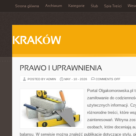
Archiwum
Kategorie
Wes
Strona główna
Ślub
Spis Treści
KRAKÓW
PRAWO I UPRAWNIENIA
ON
POSTED BY ADMIN
MAY - 10 - 2026
COMMENTS OFF
PRAWO
I
UPRAWNIE
Portal Olgakomorowska.pl to
zamiłowanie do codzienności
użytecznych informacji. Cz
różnorodne treści, które ws
zainteresowań. Witryna zos
osobach, które doceniają au
balansu. W serwisie można znaleźć publikacje dotyczące stylu, pi