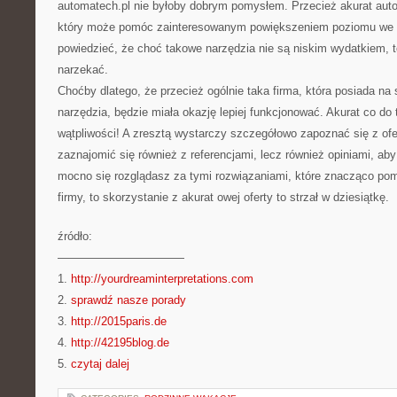
automatech.pl nie byłoby dobrym pomysłem. Przecież akurat auto
który może pomóc zainteresowanym powiększeniem poziomu we w
powiedzieć, że choć takowe narzędzia nie są niskim wydatkiem, t
narzekać.
Choćby dlatego, że przecież ogólnie taka firma, która posiada n
narzędzia, będzie miała okazję lepiej funkcjonować. Akurat co do
wątpliwości! A zresztą wystarczy szczegółowo zapoznać się z ofe
zaznajomić się również z referencjami, lecz również opiniami, aby 
mocno się rozglądasz za tymi rozwiązaniami, które znacząco p
firmy, to skorzystanie z akurat owej oferty to strzał w dziesiątkę.
źródło:
———————————
1.
http://yourdreaminterpretations.com
2.
sprawdź nasze porady
3.
http://2015paris.de
4.
http://42195blog.de
5.
czytaj dalej