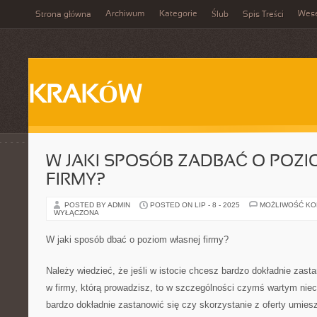
Archiwum
Kategorie
Wes
Strona główna
Ślub
Spis Treści
KRAKÓW
W JAKI SPOSÓB ZADBAĆ O POZI
FIRMY?
POSTED BY ADMIN
POSTED ON LIP - 8 - 2025
MOŻLIWOŚĆ K
WYŁĄCZONA
W jaki sposób dbać o poziom własnej firmy?
Należy wiedzieć, że jeśli w istocie chcesz bardzo dokładnie zast
w firmy, którą prowadzisz, to w szczególności czymś wartym nieco
bardzo dokładnie zastanowić się czy skorzystanie z oferty umie